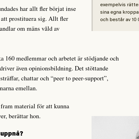
exempelvis rätt
ndades har allt fler börjat inse
sina egna kroppar
l att prostituera sig. Allt fler
och består av 10 
 handlar om mäns våld av
rka 160 medlemmar och arbetet är stödjande och
river även opinionsbildning. Det stöttande
träffar, chattar och “peer to peer-support”,
marna emellan.
a fram material för att kunna
er, berättar hon.
ra uppnå?