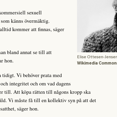
 kommersiell sexuell
d som känns övermäktig.
alltid kommer att finnas, säger
n bland annat se till att
Elise Ottesen-Jensen
ar hon.
Wikimedia Common
a tidigt. Vi behöver prata med
 och integritet och om vad dagens
 till. Att köpa rätten till någons kropp ska
åld. Vi måste få till en kollektiv syn på att det
tsatthet, säger hon.