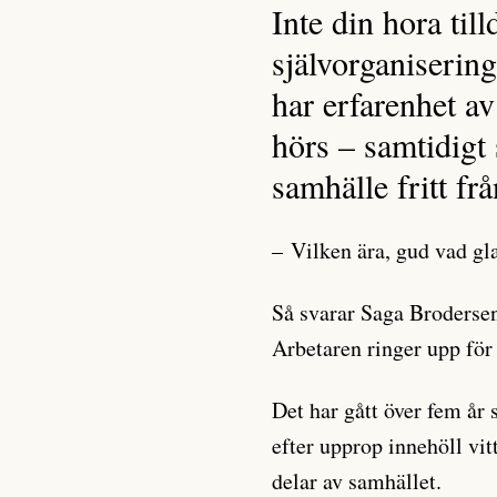
Inte din hora til
självorganiserin
har erfarenhet av
hörs – samtidigt
samhälle fritt fr
– Vilken ära, gud vad gla
Så svarar Saga Brodersen
Arbetaren ringer upp för a
Det har gått över fem år
efter upprop innehöll vi
delar av samhället.