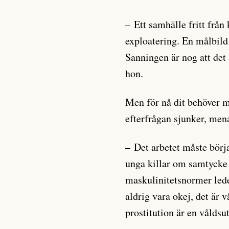
– Ett samhälle fritt från
exploatering. En målbil
Sanningen är nog att det 
hon.
Men för nå dit behöver ma
efterfrågan sjunker, men
– Det arbetet måste börj
unga killar om samtycke
maskulinitetsnormer leder
aldrig vara okej, det är v
prostitution är en våldsu