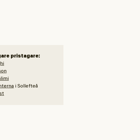
gare pristagare:
hi
son
limi
nterna
i Sollefteå
st