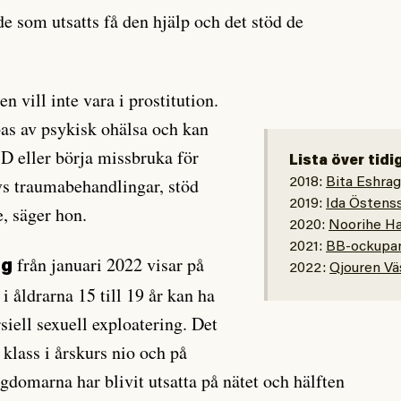
e som utsatts få den hjälp och det stöd de
n vill inte vara i prostitution.
as av psykisk ohälsa och kan
D eller börja missbruka för
Lista över tidi
vs traumabehandlingar, stöd
2018:
Bita Eshrag
2019:
Ida Östens
e, säger hon.
2020:
Noorihe Ha
2021:
BB-ockupa
från januari 2022 visar på
ng
2022:
Qjouren Vä
i åldrarna 15 till 19 år kan ha
siell sexuell exploatering. Det
 klass i årskurs nio och på
gdomarna har blivit utsatta på nätet och hälften