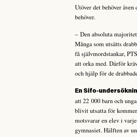
Utöver det behöver även d
behöver.
– Den absoluta majoritete
Många som utsätts drabb
få självmordstankar, PTS
att orka med. Därför krä
och hjälp för de drabbad
En Sifo-undersökni
att 22 000 barn och unga 
blivit utsatta för kommer
motsvarar en elev i varje
gymnasiet. Hälften av un