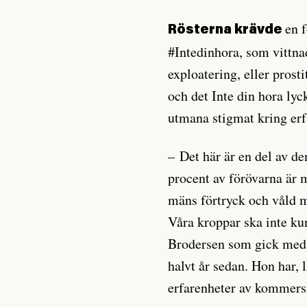
en 
Rösterna krävde
#Intedinhora, som vittna
exploatering, eller prost
och det Inte din hora lyc
utmana stigmat kring erf
– Det här är en del av d
procent av förövarna är 
mäns förtryck och våld 
Våra kroppar ska inte ku
Brodersen som gick med i
halvt år sedan. Hon har, 
erfarenheter av kommersi