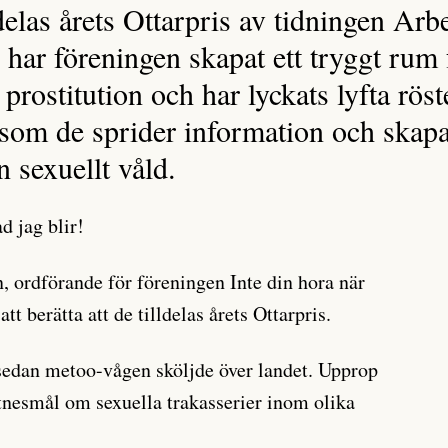
ldelas årets Ottarpris av tidningen A
g har föreningen skapat ett tryggt rum
 prostitution och har lyckats lyfta rös
 som de sprider information och skapar
ån sexuellt våld.
d jag blir!
, ordförande för föreningen Inte din hora när
tt berätta att de tilldelas årets Ottarpris.
 sedan metoo-vågen sköljde över landet. Upprop
ttnesmål om sexuella trakasserier inom olika