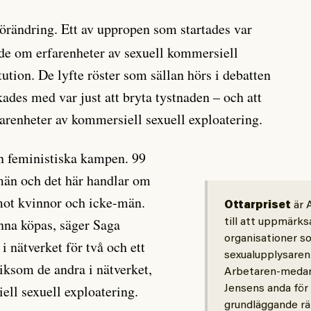
förändring. Ett av uppropen som startades var
de om erfarenheter av sexuell kommersiell
itution. De lyfte röster som sällan hörs i debatten
kades med var just att bryta tystnaden – och att
arenheter av kommersiell sexuell exploatering.
en feministiska kampen. 99
män och det här handlar om
mot kvinnor och icke-män.
Ottarpriset
är 
nna köpas, säger Saga
till att uppmärk
organisationer s
 nätverket för två och ett
sexualupplysaren
liksom de andra i nätverket,
Arbetaren-medar
ell sexuell exploatering.
Jensens anda för 
grundläggande rät