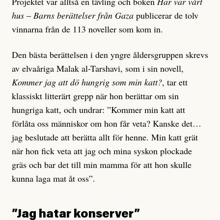
Projektet var alltså en tävling och boken
Här var vårt
hus
–
Barns berättelser från Gaza
publicerar de tolv
vinnarna från de 113 noveller som kom in.
Den bästa berättelsen i den yngre åldersgruppen skrevs
av elvaåriga Malak al-Tarshavi, som i sin novell,
Kommer jag att dö hungrig som min katt?
, tar ett
klassiskt litterärt grepp när hon berättar om sin
hungriga katt, och undrar: ”Kommer min katt att
förlåta oss människor om hon får veta? Kanske det…
jag beslutade att berätta allt för henne. Min katt grät
när hon fick veta att jag och mina syskon plockade
gräs och bar det till min mamma för att hon skulle
kunna laga mat åt oss”.
”Jag hatar konserver”