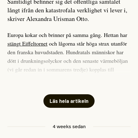
Samtidigt befinner sig det offentliga samtalet
långt ifrån den katastrofala verklighet vi lever i,
skriver Alexandra Urisman Otto.
Europa kokar och brinner på samma gång. Hettan har
stängt Eiffeltornet
och lågorna står höga strax utanför
den franska huvudstaden. Hundratals människor har
dött i drunkningsolyckor och den senaste värmeböljan
(vi går redan in i sommarens tredje) kopplas till
tiotusentals för tidiga
dödsfall
.
Har du också panik i hettan? Känns det som en
mardröm? Bra, allt annat vore fullständigt orimligt.
Läs hela artikeln
Klimatforskaren Zeke Hausfather
skrev
på måndagen
att han brukar vara ganska återhållsam när han
4 weeks sedan
diskuterar klimatdata. Bara en enda gång – i