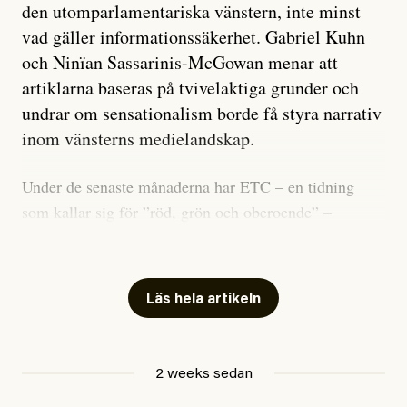
den utomparlamentariska vänstern, inte minst
vad gäller informationssäkerhet. Gabriel Kuhn
och Ninïan Sassarinis-McGowan menar att
artiklarna baseras på tvivelaktiga grunder och
undrar om sensationalism borde få styra narrativ
inom vänsterns medielandskap.
Under de senaste månaderna har ETC – en tidning
som kallar sig för ”röd, grön och oberoende” –
publicerat två artiklar som vi gärna vill kommentera.
Artiklarna väcker flera frågor: Vem är det som ETC
skriver för? Vad betyder det att vara en ”röd, grön och
Läs hela artikeln
oberoende” tidning? Och vad är egentligen bra
journalistik?
2 weeks sedan
Den första artikeln publicerades den 10 mars 2026.