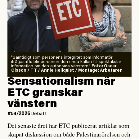
”Samtidigt som personens integritet som informatör
ifrågasätts blir personen den enda källan till spektakulär
information om den autonoma vänstern.”
Foto: Oscar
Olsson / TT / Annie Hellquist / Montage: Arbetaren
Sensationalism när
ETC granskar
vänstern
#54/2026
Debatt
Det senaste året har ETC publicerat artiklar som
skapat diskussion om både Palestinarörelsen och