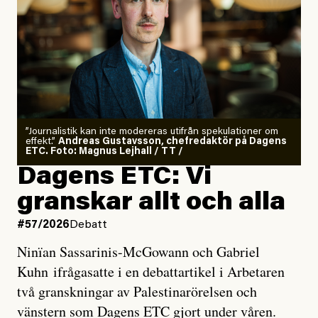
”Journalistik kan inte modereras utifrån spekulationer om
effekt.”
Andreas Gustavsson, chefredaktör på Dagens
ETC. Foto: Magnus Lejhall / TT /
Dagens ETC: Vi
granskar allt och alla
#57/2026
Debatt
Ninïan Sassarinis-McGowann och Gabriel
Kuhn ifrågasatte i en debattartikel i Arbetaren
två granskningar av Palestinarörelsen och
vänstern som Dagens ETC gjort under våren.