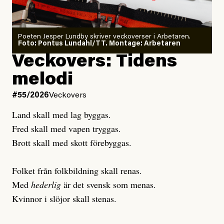
Poeten Jesper Lundby skriver veckoverser i Arbetaren.
Joel Kellgren
Foto: Pontus Lundahl/TT. Montage: Arbetaren
Debattartikel i Arbetaren
Veckovers: Tidens
Publicerad
3 August, 2026
Publicerad
6 August, 2026
melodi
Uppdaterad
3 August, 2026
Uppdaterad
7 August, 2026
#55/2026
Veckovers
Land skall med lag byggas.
Fred skall med vapen tryggas.
Brott skall med skott förebyggas.
Folket från folkbildning skall renas.
Med
hederlig
är det svensk som menas.
Kvinnor i slöjor skall stenas.