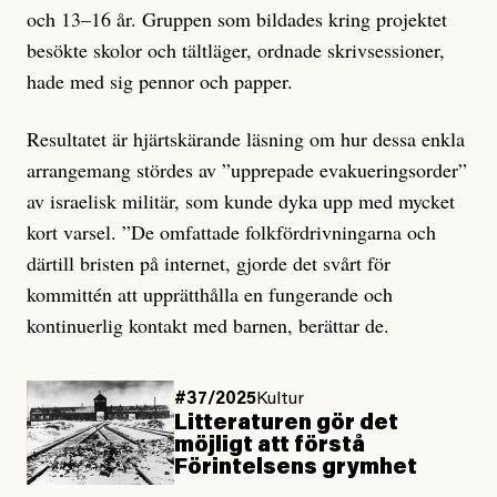
och 13–16 år. Gruppen som bildades kring projektet
besökte skolor och tältläger, ordnade skrivsessioner,
hade med sig pennor och papper.
Resultatet är hjärtskärande läsning om hur dessa enkla
arrangemang stördes av ”upprepade evakueringsorder”
av israelisk militär, som kunde dyka upp med mycket
kort varsel. ”De omfattade folkfördrivningarna och
därtill bristen på internet, gjorde det svårt för
kommittén att upprätthålla en fungerande och
kontinuerlig kontakt med barnen, berättar de.
#37/2025
Kultur
Litteraturen gör det
möjligt att förstå
Förintelsens grymhet