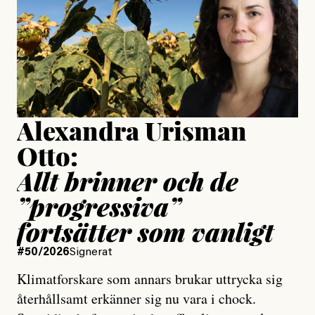
Jesper Lundby
Publicerad
15 July, 2026
Uppdaterad
15 July, 2026
Alexandra Urisman
Otto:
Allt brinner och de
”progressiva”
fortsätter som vanligt
#50/2026
Signerat
Klimatforskare som annars brukar uttrycka sig
återhållsamt erkänner sig nu vara i chock.