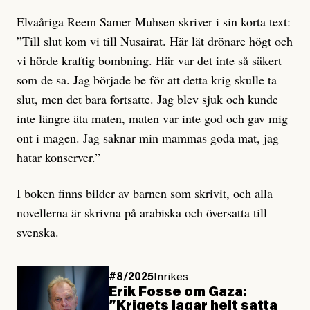
Elvaåriga Reem Samer Muhsen skriver i sin korta text:
”Till slut kom vi till Nusairat. Här lät drönare högt och
vi hörde kraftig bombning. Här var det inte så säkert
som de sa. Jag började be för att detta krig skulle ta
slut, men det bara fortsatte. Jag blev sjuk och kunde
inte längre äta maten, maten var inte god och gav mig
ont i magen. Jag saknar min mammas goda mat, jag
hatar konserver.”
I boken finns bilder av barnen som skrivit, och alla
novellerna är skrivna på arabiska och översatta till
svenska.
#8/2025
Inrikes
Erik Fosse om Gaza:
”Krigets lagar helt satta