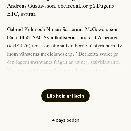
Andreas Gustavsson, chefredaktör på Dagens
ETC, svarar.
Gabriel Kuhn och Ninïan Sassarinis-McGowan, som
båda tillhör SAC Syndikalisterna, undrar i Arbetaren
(#54/2026) om ”
sensationalism borde få styra narrativ
inom vänsterns medielandskap
?” Det korta svaret på
den lagom insinuanta frågan är att nej, självklart inte.
Men däremot tror jag fler inom detta vänsterns
medielandskap skulle må bra av en sund populism, i
betydelsen att göra avslöjande och undersökande
journalistik som vänder sig till många snarare än att
Läs hela artikeln
jaga inbördes beundran. Det har i alla fall fungerat för
Dagens ETC.
4 days sedan
Det är två specifika artiklar som Kuhn och Sassarinis-