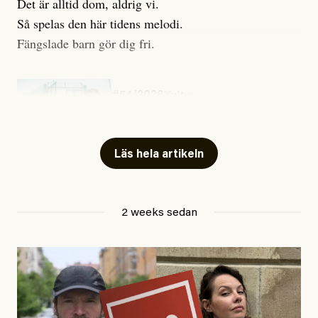
Det är alltid dom, aldrig vi.
Så spelas den här tidens melodi.
Fängslade barn gör dig fri.
#54/2026
Kultur
Snart skrivs boken ”Barn i
fängelse”
Läs hela artikeln
Jesper Lundby
2 weeks sedan
Publicerad
29 July, 2026
Uppdaterad
29 July, 2026