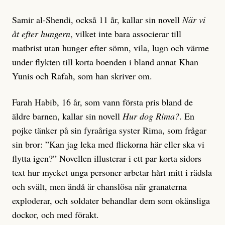
Samir al-Shendi, också 11 år, kallar sin novell
När vi
åt efter hungern
, vilket inte bara associerar till
matbrist utan hunger efter sömn, vila, lugn och värme
under flykten till korta boenden i bland annat Khan
Yunis och Rafah, som han skriver om.
Farah Habib, 16 år, som vann första pris bland de
äldre barnen, kallar sin novell
Hur dog Rima?
. En
pojke tänker på sin fyraåriga syster Rima, som frågar
sin bror: ”Kan jag leka med flickorna här eller ska vi
flytta igen?” Novellen illusterar i ett par korta sidors
text hur mycket unga personer arbetar hårt mitt i rädsla
och svält, men ändå är chanslösa när granaterna
exploderar, och soldater behandlar dem som okänsliga
dockor, och med förakt.