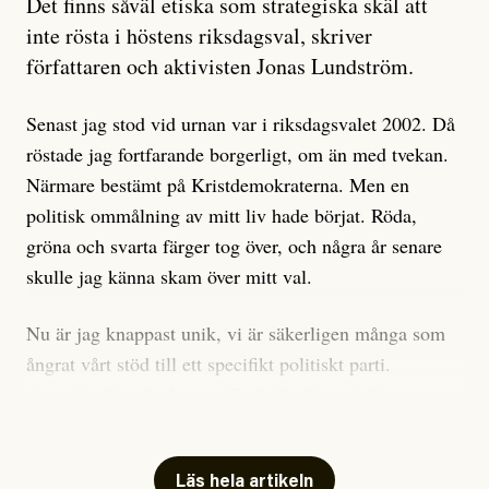
Det finns såväl etiska som strategiska skäl att
är sant, vad som är rykten”, utan den bidrar bara till
inte rösta i höstens riksdagsval, skriver
ännu mer ryktesspridning. Det finns inte ett enda bevis
författaren och aktivisten Jonas Lundström.
på eller ens ett övertygande argument för att den
misstänkta personen är en infiltratör. Det som läsaren
Senast jag stod vid urnan var i riksdagsvalet 2002. Då
får veta är att personen har ändrat sina politiska åsikter
röstade jag fortfarande borgerligt, om än med tvekan.
under åren, att den har raderat tidigare innehåll på sina
Närmare bestämt på Kristdemokraterna. Men en
sociala medier, att artikelns författare inte förstår sig
politisk ommålning av mitt liv hade börjat. Röda,
på personens ekonomi och att det tydligen finns
gröna och svarta färger tog över, och några år senare
anonyma röster inom rörelsen som säger saker som
skulle jag känna skam över mitt val.
”Om du frågar mig så är han en infiltratör”. Det kan
anses vara anledningar att titta närmare på personen,
Nu är jag knappast unik, vi är säkerligen många som
men ingenting av detta är tillräckligt för att hänga ut
ångrat vårt stöd till ett specifikt politiskt parti.
den. Personen nämns visserligen inte vid namn i
Avsevärt färre är de som fått kalla fötter inför
artikeln men är lätt att identifiera för alla som är aktiva
röstningen som sådan.
inom palestinarörelsen.
Mitt huvudargument för riksdagsvalsbojkott är etiskt.
Läs hela artikeln