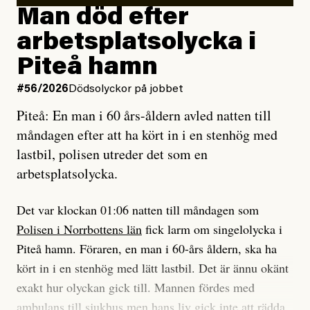
Man död efter
Jag lärde mig renovera
Vad betyder det att vara en röd, grön och oberoende
arbetsplatsolycka i
enligt uråldrig metod
tidning?
och lade min sista ungdom
Piteå hamn
på att laga en gammal bod.
Vad är bra journalistik?
#56/2026
Dödsolyckor på jobbet
Piteå: En man i 60 års-åldern avled natten till
Jag sökte ljuset och meningen,
Ett försök till korta svar som jag hoppas kan förtydliga
måndagen efter att ha kört in i en stenhög med
efter det som var rent, rätt och sant,
för Kuhn och Sassarinis-McGowan och andra hur jag
lastbil, polisen utreder det som en
och aldrig såg jag det klarare än
som chefredaktör ser på Dagens ETC:s uppdrag och
arbetsplatsolycka.
när jag ombord på bussen hjälpte en tant.
roll.
Det var klockan 01:06 natten till måndagen som
Vi skriver för våra läsare som vill bli informerade,
Polisen i Norrbottens län
fick larm om singelolycka i
#23/2026
Intervjun
överraskade, bekräftade, utmanade – och som kräver
Jesper Lundby: ”Livet i sig
Piteå hamn. Föraren, en man i 60-års åldern, ska ha
att vi granskar allt och alla.
är ganska politiskt”
kört in i en stenhög med lätt lastbil. Det är ännu okänt
exakt hur olyckan gick till. Mannen fördes med
Vi är som sagt en röd, grön och oberoende tidning.
ambulans till sjukhus men hans liv gick inte att rädda.
Det betyder en annan journalistik än vad du hittar i