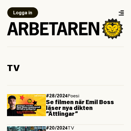
Logga in
TV
#28/2024
Poesi
Se filmen när Emil Boss
läser nya dikten
”Ättlingar”
#20/2024
TV