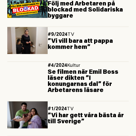
Följ med Arbetaren på
blockad med Solidariska
byggare
#9/2024
TV
”Vi vill bara att pappa
kommer hem”
#4/2024
Kultur
Se filmen när Emil Boss
läser dikten ”I
konungarnas dal” för
Arbetarens läsare
#1/2024
TV
”Vi har gett våra bästa år
till Sverige”