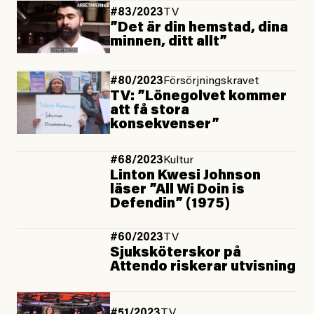
#83/2023
TV
”Det är din hemstad, dina
minnen, ditt allt”
#80/2023
Försörjningskravet
TV: ”Lönegolvet kommer
att få stora
konsekvenser”
#68/2023
Kultur
Linton Kwesi Johnson
läser ”All Wi Doin is
Defendin” (1975)
#60/2023
TV
Sjuksköterskor på
Attendo riskerar utvisning
#51/2023
TV