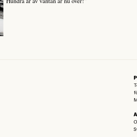
”Hundra år av väntan är nu över!”
P
T
f
M
A
O
S