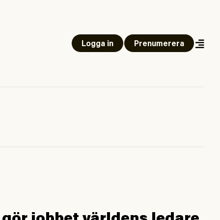
Logga in
Prenumerera
 gör jobbet världens ledare