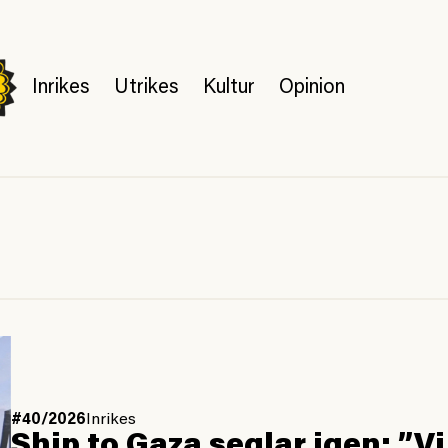
Inrikes
Utrikes
Kultur
Opinion
#40/2026
Inrikes
Ship to Gaza seglar igen: ”Vi