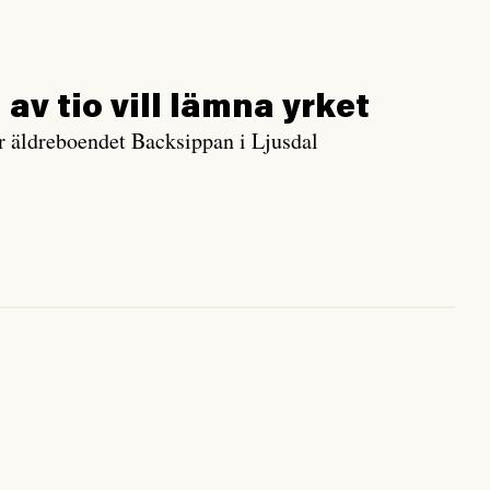
 av tio vill lämna yrket
r äldreboendet Backsippan i Ljusdal