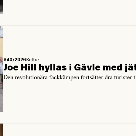
#40/2026
Kultur
Joe Hill hyllas i Gävle med j
Den revolutionära fackkämpen fortsätter dra turister ti