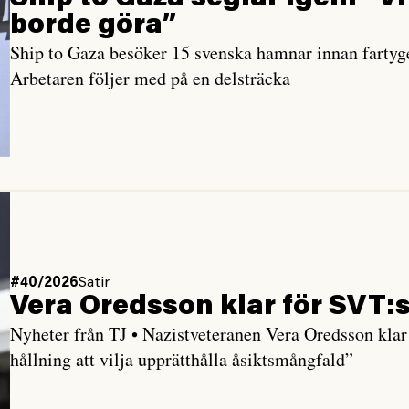
borde göra”
Ship to Gaza besöker 15 svenska hamnar innan fartyge
Arbetaren följer med på en delsträcka
#40/2026
Satir
Vera Oredsson klar för SVT:
Nyheter från TJ • Nazistveteranen Vera Oredsson klar f
hållning att vilja upprätthålla åsiktsmångfald”