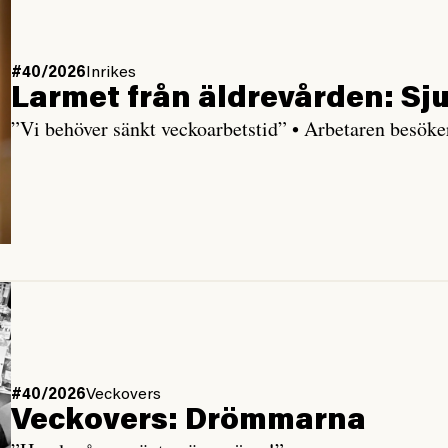
#40/2026
Inrikes
Larmet från äldre­vården: Sju
”Vi behöver sänkt veckoarbetstid” • Arbetaren besöke
#40/2026
Veckovers
Veckovers: Drömmarna