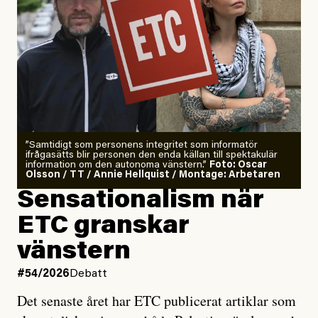
”Samtidigt som personens integritet som informatör
ifrågasätts blir personen den enda källan till spektakulär
information om den autonoma vänstern.”
Foto: Oscar
Olsson / TT / Annie Hellquist / Montage: Arbetaren
Sensationalism när
ETC granskar
vänstern
#54/2026
Debatt
Det senaste året har ETC publicerat artiklar som