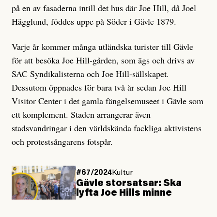
på en av fasaderna intill det hus där Joe Hill, då Joel
Hägglund, föddes uppe på Söder i Gävle 1879.
Varje år kommer många utländska turister till Gävle
för att besöka Joe Hill-gården, som ägs och drivs av
SAC Syndikalisterna och Joe Hill-sällskapet.
Dessutom öppnades för bara två år sedan Joe Hill
Visitor Center i det gamla fängelsemuseet i Gävle som
ett komplement. Staden arrangerar även
stadsvandringar i den världskända fackliga aktivistens
och protestsångarens fotspår.
#67/2024
Kultur
Gävle storsatsar: Ska
lyfta Joe Hills minne