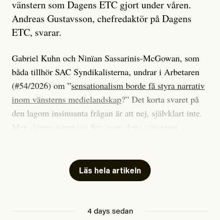
vänstern som Dagens ETC gjort under våren.
Andreas Gustavsson, chefredaktör på Dagens
ETC, svarar.
Gabriel Kuhn och Ninïan Sassarinis-McGowan, som
båda tillhör SAC Syndikalisterna, undrar i Arbetaren
(#54/2026) om ”
sensationalism borde få styra narrativ
inom vänsterns medielandskap
?” Det korta svaret på
den lagom insinuanta frågan är att nej, självklart inte.
Men däremot tror jag fler inom detta vänsterns
medielandskap skulle må bra av en sund populism, i
betydelsen att göra avslöjande och undersökande
journalistik som vänder sig till många snarare än att
Läs hela artikeln
jaga inbördes beundran. Det har i alla fall fungerat för
Dagens ETC.
4 days sedan