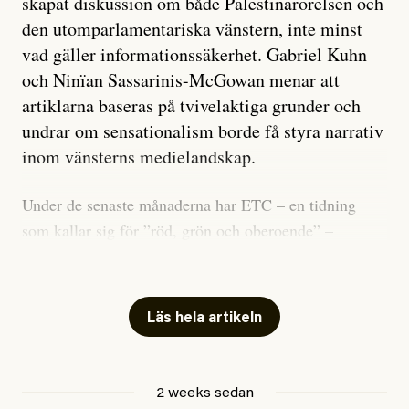
skapat diskussion om både Palestinarörelsen och
den utomparlamentariska vänstern, inte minst
vad gäller informationssäkerhet. Gabriel Kuhn
och Ninïan Sassarinis-McGowan menar att
artiklarna baseras på tvivelaktiga grunder och
undrar om sensationalism borde få styra narrativ
inom vänsterns medielandskap.
Under de senaste månaderna har ETC – en tidning
som kallar sig för ”röd, grön och oberoende” –
publicerat två artiklar som vi gärna vill kommentera.
Artiklarna väcker flera frågor: Vem är det som ETC
skriver för? Vad betyder det att vara en ”röd, grön och
Läs hela artikeln
oberoende” tidning? Och vad är egentligen bra
journalistik?
2 weeks sedan
Den första artikeln publicerades den 10 mars 2026.