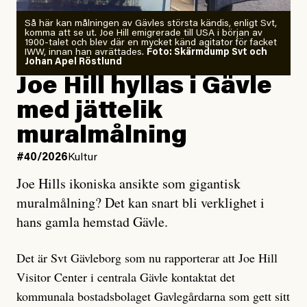
Så här kan målningen av Gävles största kändis, enligt Svt,
komma att se ut. Joe Hill emigrerade till USA i början av
1900-talet och blev där en mycket känd agitator för facket
IWW, innan han avrättades.
Foto: Skärmdump Svt och
Johan Apel Röstlund
Joe Hill hyllas i Gävle
med jättelik
muralmålning
#40/2026
Kultur
Joe Hills ikoniska ansikte som gigantisk
muralmålning? Det kan snart bli verklighet i
hans gamla hemstad Gävle.
Det är Svt Gävleborg som nu rapporterar att Joe Hill
Visitor Center i centrala Gävle kontaktat det
kommunala bostadsbolaget Gavlegårdarna som gett sitt