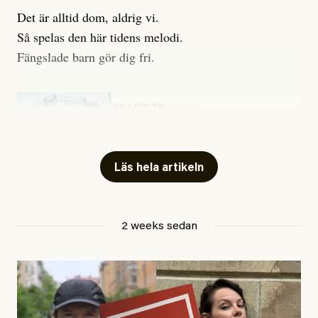
Det är alltid dom, aldrig vi.
Så spelas den här tidens melodi.
Fängslade barn gör dig fri.
#54/2026
Kultur
Snart skrivs boken ”Barn i
fängelse”
Läs hela artikeln
Jesper Lundby
2 weeks sedan
Publicerad
29 July, 2026
Uppdaterad
29 July, 2026