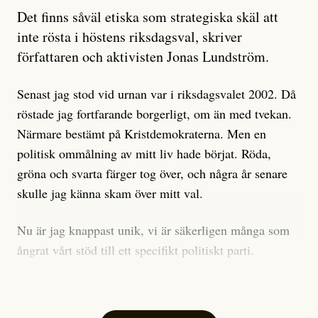
Artikeln undersöker inte, som ETC påstår, ”vad som
Det finns såväl etiska som strategiska skäl att
är sant, vad som är rykten”, utan den bidrar bara till
inte rösta i höstens riksdagsval, skriver
ännu mer ryktesspridning. Det finns inte ett enda bevis
författaren och aktivisten Jonas Lundström.
på eller ens ett övertygande argument för att den
misstänkta personen är en infiltratör. Det som läsaren
Senast jag stod vid urnan var i riksdagsvalet 2002. Då
får veta är att personen har ändrat sina politiska åsikter
röstade jag fortfarande borgerligt, om än med tvekan.
under åren, att den har raderat tidigare innehåll på sina
Närmare bestämt på Kristdemokraterna. Men en
sociala medier, att artikelns författare inte förstår sig
politisk ommålning av mitt liv hade börjat. Röda,
på personens ekonomi och att det tydligen finns
gröna och svarta färger tog över, och några år senare
anonyma röster inom rörelsen som säger saker som
skulle jag känna skam över mitt val.
”Om du frågar mig så är han en infiltratör”. Det kan
anses vara anledningar att titta närmare på personen,
Nu är jag knappast unik, vi är säkerligen många som
men ingenting av detta är tillräckligt för att hänga ut
ångrat vårt stöd till ett specifikt politiskt parti.
den. Personen nämns visserligen inte vid namn i
Avsevärt färre är de som fått kalla fötter inför
artikeln men är lätt att identifiera för alla som är aktiva
röstningen som sådan.
inom palestinarörelsen.