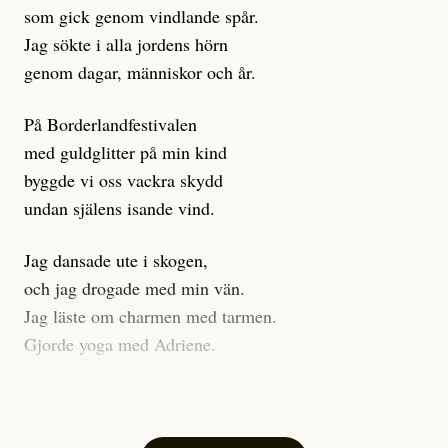
som gick genom vindlande spår.
Journalistiken är låst. En klatschig men korrekt rubrik
Jag sökte i alla jordens hörn
gör förhoppningsvis att en nyfiken beställer
genom dagar, människor och år.
prenumeration, men den avslutas sekunder senare om
inte journalistiken levererar substans. Självklart bygger
På Borderlandfestivalen
dessa granskningar på olika källor, alltifrån domar till
med guldglitter på min kind
en mängd intervjupersoner, inklusive generös
byggde vi oss vackra skydd
möjlighet att bemöta för såväl personen vars motiv att
undan själens isande vind.
engagera sig i Palestinarörelsen ifrågasätts som de
grupper där Säpo-resursen samlade in uppgifter.
Jag dansade ute i skogen,
Researchen är grundlig.
och jag drogade med min vän.
Jag läste om charmen med tarmen.
Möjligen är det egentligen inte journalistikens metod
Gjorde yoga med Adriene.
som stör?
Jag gick till psykologen
Kuhn och Sassarinis-McGowan återkommer till att
för en ADHD-utredning.
artiklarna ”inte är bra för” och ”skapar betydligt mer