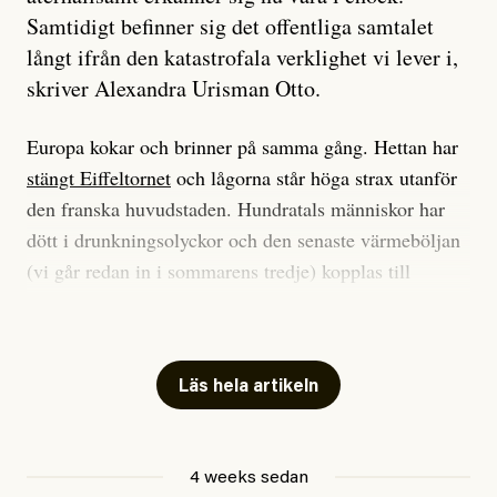
Samtidigt befinner sig det offentliga samtalet
långt ifrån den katastrofala verklighet vi lever i,
skriver Alexandra Urisman Otto.
Europa kokar och brinner på samma gång. Hettan har
stängt Eiffeltornet
och lågorna står höga strax utanför
den franska huvudstaden. Hundratals människor har
dött i drunkningsolyckor och den senaste värmeböljan
(vi går redan in i sommarens tredje) kopplas till
tiotusentals för tidiga
dödsfall
.
Har du också panik i hettan? Känns det som en
mardröm? Bra, allt annat vore fullständigt orimligt.
Läs hela artikeln
Klimatforskaren Zeke Hausfather
skrev
på måndagen
att han brukar vara ganska återhållsam när han
4 weeks sedan