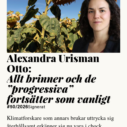
Publicerad
24 July, 2026
Jesper Lundby
Publicerad
15 July, 2026
Uppdaterad
15 July, 2026
Alexandra Urisman
Otto:
Allt brinner och de
”progressiva”
fortsätter som vanligt
#50/2026
Signerat
Klimatforskare som annars brukar uttrycka sig
återhållsamt erkänner sig nu vara i chock.