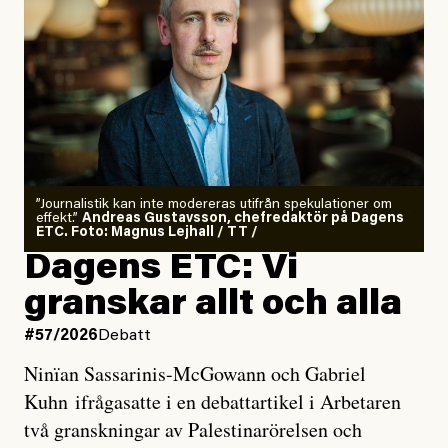
”Journalistik kan inte modereras utifrån spekulationer om
effekt.”
Andreas Gustavsson, chefredaktör på Dagens
ETC. Foto: Magnus Lejhall / TT /
Dagens ETC: Vi
granskar allt och alla
#57/2026
Debatt
Ninïan Sassarinis-McGowann och Gabriel
Kuhn ifrågasatte i en debattartikel i Arbetaren
två granskningar av Palestinarörelsen och