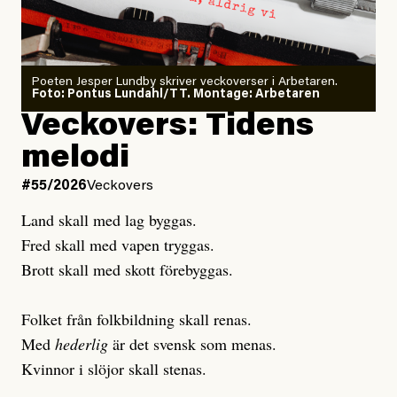
granskar vänstern
Poeten Jesper Lundby skriver veckoverser i Arbetaren.
Joel Kellgren
Foto: Pontus Lundahl/TT. Montage: Arbetaren
Debattartikel i Arbetaren
Veckovers: Tidens
Publicerad
3 August, 2026
Publicerad
6 August, 2026
melodi
Uppdaterad
3 August, 2026
Uppdaterad
7 August, 2026
#55/2026
Veckovers
Land skall med lag byggas.
Fred skall med vapen tryggas.
Brott skall med skott förebyggas.
Folket från folkbildning skall renas.
Med
hederlig
är det svensk som menas.
Kvinnor i slöjor skall stenas.