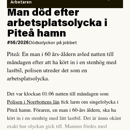
så säger jag tvärtemot.
Vem är det som Dagens ETC skriver för?
Arbetaren
Man död efter
Jag lärde mig renovera
Vad betyder det att vara en röd, grön och oberoende
arbetsplatsolycka i
enligt uråldrig metod
tidning?
och lade min sista ungdom
Piteå hamn
på att laga en gammal bod.
Vad är bra journalistik?
#56/2026
Dödsolyckor på jobbet
Piteå: En man i 60 års-åldern avled natten till
Jag sökte ljuset och meningen,
Ett försök till korta svar som jag hoppas kan förtydliga
måndagen efter att ha kört in i en stenhög med
efter det som var rent, rätt och sant,
för Kuhn och Sassarinis-McGowan och andra hur jag
lastbil, polisen utreder det som en
och aldrig såg jag det klarare än
som chefredaktör ser på Dagens ETC:s uppdrag och
arbetsplatsolycka.
när jag ombord på bussen hjälpte en tant.
roll.
Det var klockan 01:06 natten till måndagen som
Vi skriver för våra läsare som vill bli informerade,
Polisen i Norrbottens län
fick larm om singelolycka i
#23/2026
Intervjun
överraskade, bekräftade, utmanade – och som kräver
Jesper Lundby: ”Livet i sig
Piteå hamn. Föraren, en man i 60-års åldern, ska ha
att vi granskar allt och alla.
är ganska politiskt”
kört in i en stenhög med lätt lastbil. Det är ännu okänt
exakt hur olyckan gick till. Mannen fördes med
Vi är som sagt en röd, grön och oberoende tidning.