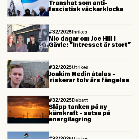
Transhat som anti­
fascistisk väckar­klocka
#32/2025
Inrikes
Nio dagar om Joe Hill i
Gävle: ”Intresset är stort”
#32/2025
Utrikes
Joakim Medin åtalas –
riskerar tolv års fängelse
#32/2025
Debatt
Släpp tanken på ny
kärnkraft – satsa på
energilagring
#32/2025
Utrikes