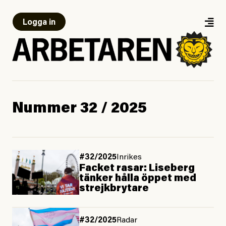
Logga in
Nummer 32 / 2025
#32/2025
Inrikes
Facket rasar: Liseberg
tänker hålla öppet med
strejkbrytare
#32/2025
Radar