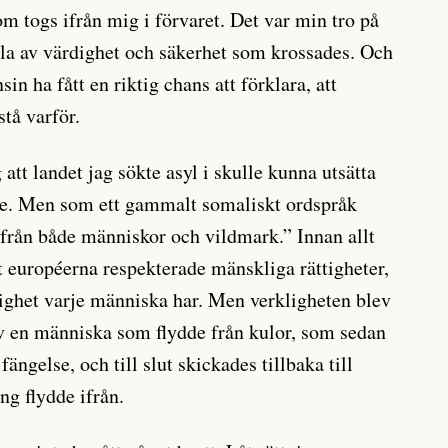
som togs ifrån mig i förvaret. Det var min tro på
la av värdighet och säkerhet som krossades. Och
sin ha fått en riktig chans att förklara, att
stå varför.
g att landet jag sökte asyl i skulle kunna utsätta
de. Men som ett gammalt somaliskt ordspråk
t från både människor och vildmark.” Innan allt
tt européerna respekterade mänskliga rättigheter,
ighet varje människa har. Men verkligheten blev
ev en människa som flydde från kulor, som sedan
 fängelse, och till slut skickades tillbaka till
g flydde ifrån.