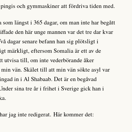
a pingis och gymmaskiner att fördriva tiden med.
a som längst i 365 dagar, om man inte har begått
räffade den här unge mannen var det tre dar kvar
Två dagar senare befann han sig plötsligt i
gt märkligt, eftersom Somalia är ett av de
tt utvisa till, om inte vederbörande åker
e min vän. Skälet till att min vän sökte asyl var
tvingad in i Al Shabaab. Det är en begåvad
Under sina tre år i frihet i Sverige gick han i
ka.
har jag inte redigerat. Här kommer det: