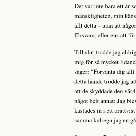
Det var inte bara ett år 
mänskligheten, min käns
allt detta – utan att någon
försvara, eller ens att för
Till slut trodde jag aldri
mig för så mycket lidan
säger: “Förvänta dig all
detta hände trodde jag a
att de skyddade den värd
något helt annat: Jag bl
kastades in i ett orättvist
samma kulregn jag en gån