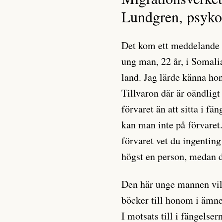
Lundgren, psykol
Det kom ett meddelande t
ung man, 22 år, i Somali
land. Jag lärde känna ho
Tillvaron där är oändligt 
förvaret än att sitta i fä
kan man inte på förvaret
förvaret vet du ingentin
högst en person, medan de
Den här unge mannen ville
böcker till honom i ämne
I motsats till i fängelser