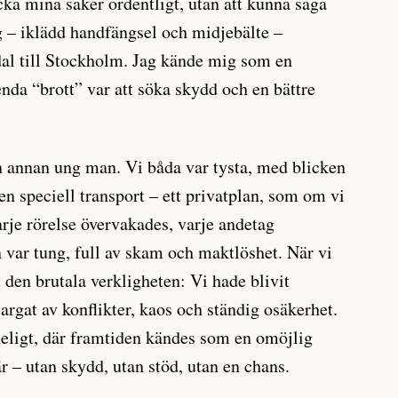
cka mina saker ordentligt, utan att kunna säga
ag – iklädd handfängsel och midjebälte –
al till Stockholm. Jag kände mig som en
 enda “brott” var att söka skydd och en bättre
n annan ung man. Vi båda var tysta, med blicken
 en speciell transport – ett privatplan, som om vi
arje rörelse övervakades, varje andetag
n var tung, full av skam och maktlöshet. När vi
 den brutala verkligheten: Vi hade blivit
sargat av konflikter, kaos och ständig osäkerhet.
 heligt, där framtiden kändes som en omöjlig
 – utan skydd, utan stöd, utan en chans.