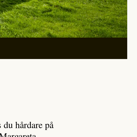
as du hårdare på
r Margareta