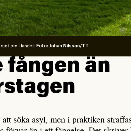
 runt om i landet.
Foto: Johan Nilsson/TT
e fången än
rstagen
t att söka asyl, men i praktiken straff
 förvar än i ett fängelse. Det skrive