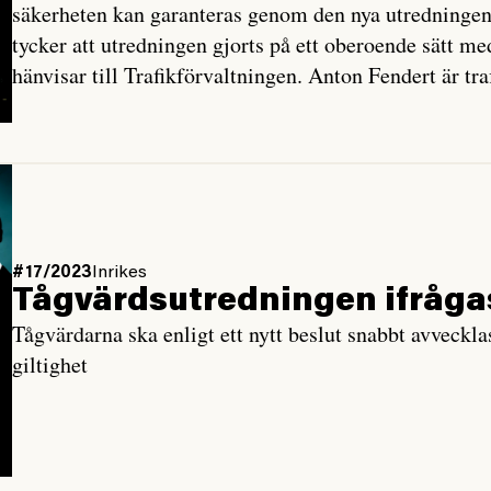
säkerheten kan garanteras genom den nya utredningen
tycker att utredningen gjorts på ett oberoende sätt m
hänvisar till Trafikförvaltningen. Anton Fendert är t
#17/2023
Inrikes
Tågvärdsutredningen ifrågasä
Tågvärdarna ska enligt ett nytt beslut snabbt avveckla
giltighet