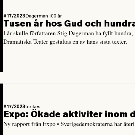
#17/2023
Dagerman 100 år
Tusen år hos Gud och hundr
I år skulle författaren Stig Dagerman ha fyllt hundra,
Dramatiska Teater gestaltas en av hans sista texter.
#17/2023
Inrikes
Expo: Ökade aktiviter inom d
Ny rapport från Expo • Sverigedemokraterna har återi