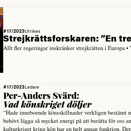
#17/2023
Utrikes
Strejkrättsforskaren: ”En tre
Allt fler regeringar inskränker strejkrätten i Europa 
#17/2023
Ledare
Per-Anders Svärd:
Vad könskriget döljer
“Hade inneboende könsskillnader verkligen bestämt m
behövt lägga så mycket energi på att berätta för oss 
kulturkriget kring kön har en helt annan funktion. De