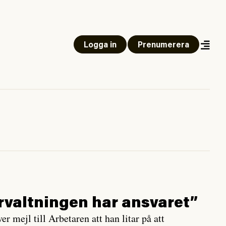
Logga in
Prenumerera
örvaltningen har ansvaret”
r mejl till Arbetaren att han litar på att