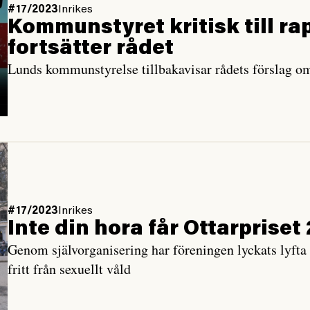
#17/2023
Inrikes
Kommun­styret kritisk till ra
fortsätter rådet
Lunds kommunstyrelse tillbakavisar rådets förslag o
#17/2023
Inrikes
Inte din hora får Ottarpriset
Genom självorganisering har föreningen lyckats lyfta 
fritt från sexuellt våld