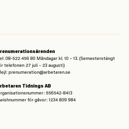
renumerationsärenden
el: 08-522 456 80 Måndagar kl. 10 – 13. (Semesterstängt
ör telefonen 27 juli – 23 augusti)
ejl:
prenumeration@arbetaren.se
rbetaren Tidnings AB
rganisationsnummer: 556542-8413
wishnummer för gåvor: 1234 809 984