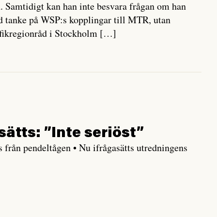
. Samtidigt kan han inte besvara frågan om han
ed tanke på WSP:s kopplingar till MTR, utan
rafikregionråd i Stockholm […]
tts: ”Inte seriöst”
s från pendeltågen • Nu ifrågasätts utredningens