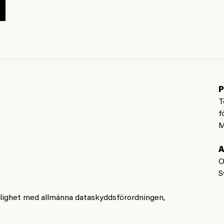
P
T
f
M
A
O
S
nlighet med allmänna dataskyddsförordningen,