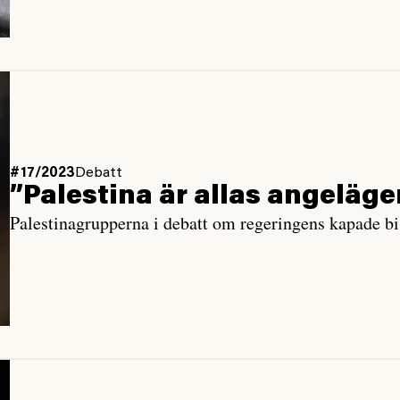
#17/2023
Debatt
”Palestina är allas angeläg
Palestinagrupperna i debatt om regeringens kapade b