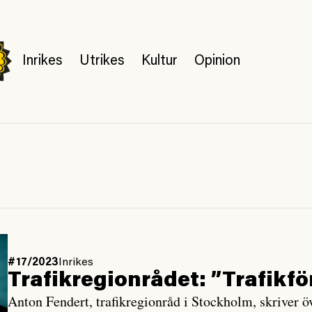
Inrikes
Utrikes
Kultur
Opinion
#17/2023
Inrikes
Trafikregionrådet: ”Trafikf
Anton Fendert, trafikregionråd i Stockholm, skriver öve