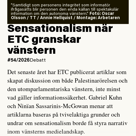
”Samtidigt som personens integritet som informatör
ifrågasätts blir personen den enda källan till spektakulär
information om den autonoma vänstern.”
Foto: Oscar
Olsson / TT / Annie Hellquist / Montage: Arbetaren
Sensationalism när
ETC granskar
vänstern
#54/2026
Debatt
Det senaste året har ETC publicerat artiklar som
skapat diskussion om både Palestinarörelsen och
den utomparlamentariska vänstern, inte minst
vad gäller informationssäkerhet. Gabriel Kuhn
och Ninïan Sassarinis-McGowan menar att
artiklarna baseras på tvivelaktiga grunder och
undrar om sensationalism borde få styra narrativ
inom vänsterns medielandskap.