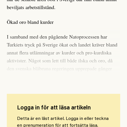
beviljats arbetstillstånd.
Ökad oro bland kurder
I samband med den pågående Natoprocessen har
Turkiets tryck på Sverige ökat och landet kräver bland
annat flera utlämningar av kurder och pro-kurdiska
aktivister. Något som lett till både ilska och oro, då
den svenska blåbruna regeringen upprepade gånger
anklagats för att gå Erdoğans ärenden.
Logga in för att läsa artikeln
Detta är en låst artikel. Logga in eller teckna
en prenumeration för att fortsätta läsa.