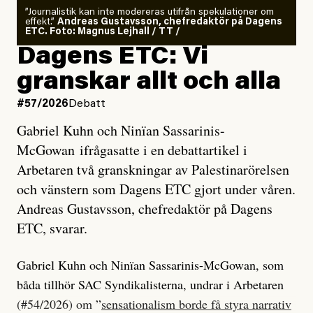
”Journalistik kan inte modereras utifrån spekulationer om
effekt.”
Andreas Gustavsson, chefredaktör på Dagens
ETC. Foto: Magnus Lejhall / TT /
Dagens ETC: Vi
granskar allt och alla
#57/2026
Debatt
Gabriel Kuhn och Ninïan Sassarinis-
McGowan ifrågasatte i en debattartikel i
Arbetaren två granskningar av Palestinarörelsen
och vänstern som Dagens ETC gjort under våren.
Andreas Gustavsson, chefredaktör på Dagens
ETC, svarar.
Gabriel Kuhn och Ninïan Sassarinis-McGowan, som
båda tillhör SAC Syndikalisterna, undrar i Arbetaren
(#54/2026) om ”
sensationalism borde få styra narrativ