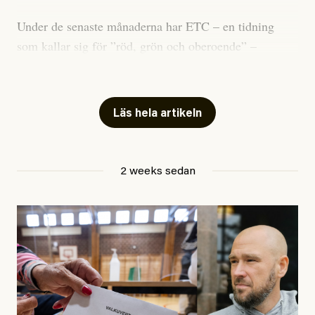
Under de senaste månaderna har ETC – en tidning
som kallar sig för ”röd, grön och oberoende” –
publicerat två artiklar som vi gärna vill kommentera.
Artiklarna väcker flera frågor: Vem är det som ETC
skriver för? Vad betyder det att vara en ”röd, grön och
Läs hela artikeln
oberoende” tidning? Och vad är egentligen bra
journalistik?
2 weeks sedan
Den första artikeln publicerades den 10 mars 2026.
Titeln är
”Mystiska mannen förföljde ministern –
utpekas som israelisk infiltratör”
. Enligt ingressen
handlar artikeln om en person vars ”bakgrund skapar
splittring och oro i rörelsen”. Problemet är att artikeln
skapar betydligt mer oro i palestinarörelsen – och den
oberoende vänstern – än den porträtterade personen