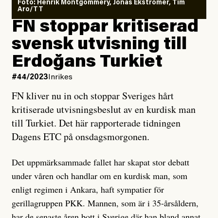
Foto: Henrik Montgommery, Jonas Ekströmer, Tim
Aro/TT
FN stoppar kritiserad
svensk utvisning till
Erdoğans Turkiet
#44/2023
Inrikes
FN kliver nu in och stoppar Sveriges hårt
kritiserade utvisningsbeslut av en kurdisk man
till Turkiet. Det här rapporterade tidningen
Dagens ETC på onsdagsmorgonen.
Det uppmärksammade fallet har skapat stor debatt
under våren och handlar om en kurdisk man, som
enligt regimen i Ankara, haft sympatier för
gerillagruppen PKK. Mannen, som är i 35-årsåldern,
har de senaste åren bott i Sverige där han bland annat