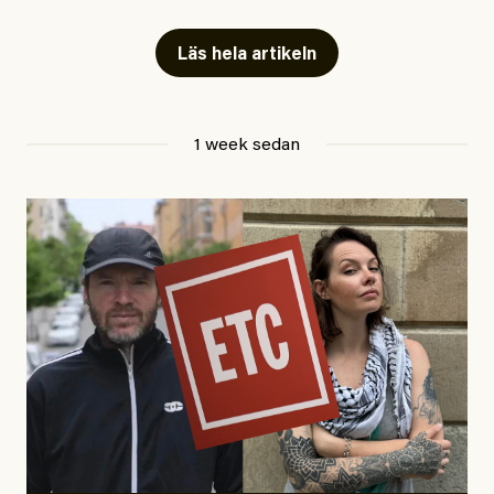
fängelse”
Läs hela artikeln
Jesper Lundby
1 week sedan
Publicerad
29 July, 2026
Uppdaterad
29 July, 2026