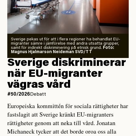
Årets El Niño kan bli den
starkaste som uppmätts
Zeke Hausfather är chockad igen efter att ha
Sverige pekas ut för att i flera regioner ha behandlat EU-
analyserat hur de olika klimatmodellerna bedömer
migranter sämre i jämförelse med andra utsatta grupper,
samt för indirekt diskriminering på etnisk grund.
Foto:
läget för hur den begynnande El Niño-händelsen ska
Magnus Hjalmarson Neideman SVD/TT
utveckla sig. El Niño är ett återkommande
Sverige diskriminerar
väderfenomen som uppstår när havsvattnet i delar av
när EU-migranter
Stilla havet blir ovanligt varmt. Det påverkar vädret
vägras vård
över stora delar av världen och under
våren
har
forskare allt oftare varnat för att den här El Niñon
#50/2026
Debatt
kommer att bli extrem.
Europeiska kommittén för sociala rättigheter har
fastslagit att Sverige kränkt EU-migranters
Det verkar vara en underdrift, menar nu Zeke
rättigheter genom att neka till vård. Jonatan
Hausfather.
Michaneck tycker att det borde oroa oss alla