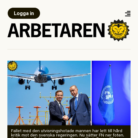
Logga in
Fallet med den utvisningshotade mannen har lett till hård
kritik mot den svenska regeringen. Nu sätter FN ner foten.