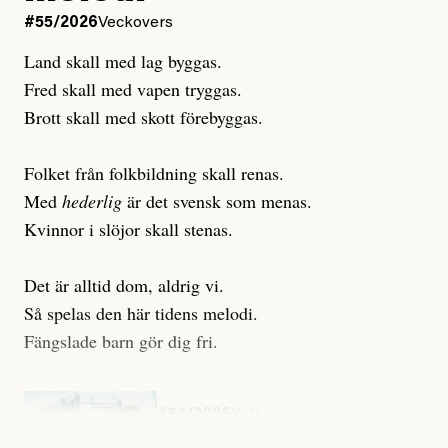
#55/2026
Veckovers
Land skall med lag byggas.
Fred skall med vapen tryggas.
Brott skall med skott förebyggas.
Folket från folkbildning skall renas.
Med
hederlig
är det svensk som menas.
Kvinnor i slöjor skall stenas.
Det är alltid dom, aldrig vi.
Så spelas den här tidens melodi.
Fängslade barn gör dig fri.
#54/2026
Kultur
Snart skrivs boken ”Barn i