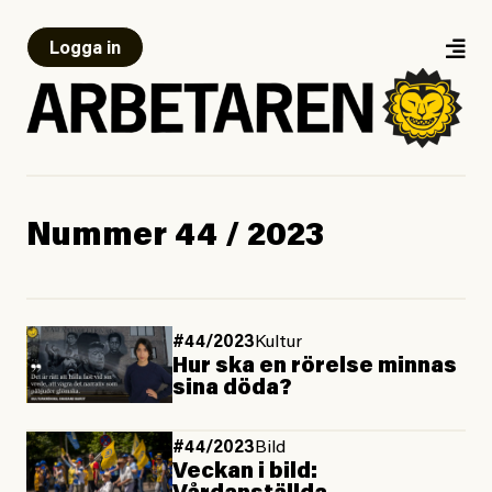
Logga in
Nummer 44 / 2023
#44/2023
Kultur
Hur ska en rörelse minnas
sina döda?
#44/2023
Bild
Veckan i bild: