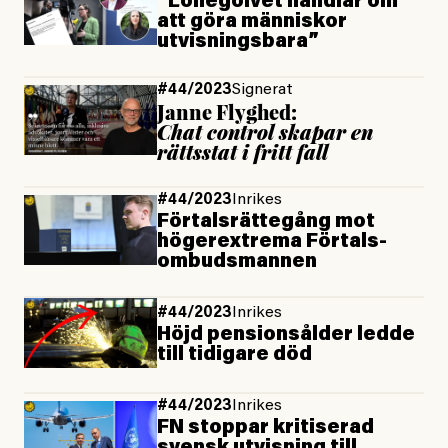
”Lönegolvet handlar om
att göra människor
utvisningsbara”
#44/2023
Signerat
Janne Flyghed:
Chat control skapar en
rättsstat i fritt fall
#44/2023
Inrikes
Förtalsrättegång mot
högerextrema Förtals­
ombudsmannen
#44/2023
Inrikes
Höjd pensionsålder ledde
till tidigare död
#44/2023
Inrikes
FN stoppar kritiserad