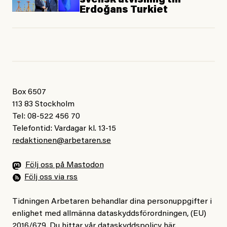
svensk utvisning till
Erdoğans Turkiet
Box 6507
113 83 Stockholm
Tel: 08-522 456 70
Telefontid: Vardagar kl. 13-15
redaktionen@arbetaren.se
Följ oss på Mastodon
Följ oss via rss
Tidningen Arbetaren behandlar dina personuppgifter i
enlighet med allmänna dataskyddsförordningen, (EU)
2016/679. Du hittar vår dataskyddspolicy
här
.