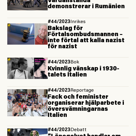
Vårdanställda
demonstrerar i Rumänien
#44/2023
Inrikes
Bakslag för
Förtalsombuds­mannen –
inte förtal att kalla nazist
för nazist
#44/2023
Bok
Kvinnlig vänskap i 1930-
talets Italien
#44/2023
Reportage
Fack och feminister
organiserar hjälparbete i
över­svämningarnas
Italien
#44/2023
Debatt