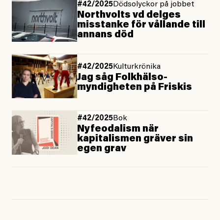
#42/2025
Dödsolyckor på jobbet
Northvolts vd delges
misstanke för vållande till
annans död
#42/2025
Kulturkrönika
Jag såg Folkhälso­
myndigheten på Friskis
#42/2025
Bok
Nyfeodalism när
kapitalismen gräver sin
egen grav