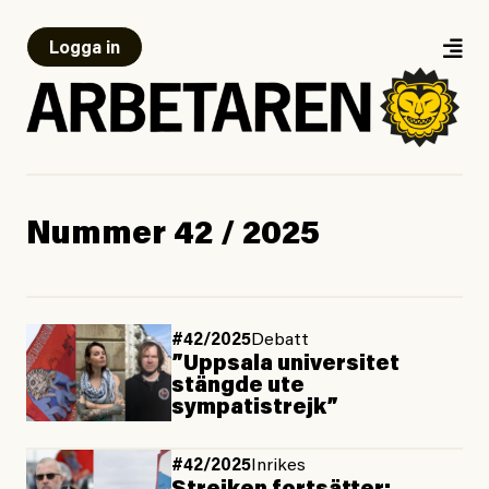
Logga in
Nummer 42 / 2025
#42/2025
Debatt
”Uppsala universitet
stängde ute
sympatistrejk”
#42/2025
Inrikes