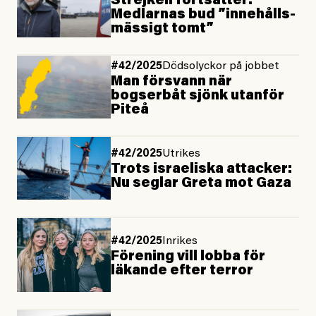
Strejken fortsätter:
Medlarnas bud ”innehålls­
mässigt tomt”
#42/2025
Dödsolyckor på jobbet
Man försvann när
bogserbåt sjönk utanför
Piteå
#42/2025
Utrikes
Trots israeliska attacker:
Nu seglar Greta mot Gaza
#42/2025
Inrikes
Förening vill lobba för
läkande efter terror