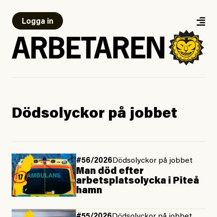
Logga in
Dödsolyckor på jobbet
#56/2026
Dödsolyckor på jobbet
Man död efter
arbetsplatsolycka i Piteå
hamn
#55/2026
Dödsolyckor på jobbet