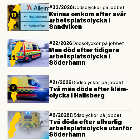
#33/2026
Dödsolyckor på jobbet
Kvinna omkom efter svår
arbetsplats­olycka i
Sandviken
#22/2026
Dödsolyckor på jobbet
Man död efter tidigare
arbetsplatsolycka i
Söderhamn
#21/2026
Dödsolyckor på jobbet
Två män döda efter kläm­
olycka i Hallsberg
#6/2026
Dödsolyckor på jobbet
Två döda efter allvarlig
arbetsplatsolycka utanför
Söderhamn