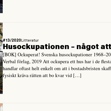
#13/2020
Litteratur
Husockupationen – något att
[BOK] Ockuperat! Svenska husockupationer 1968–20
Verbal förlag, 2019 Att ockupera ett hus har i de fles
handlar oftast helt enkelt om att i bostadsbristen skaff
fysiskt kräva rätten att bo kvar vid […]