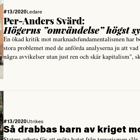
#13/2020
Ledare
Per-Anders Svärd:
Högerns ”omvändelse” högst s
En ökad kritik mot marknadsfundamentalismen har bör
stora problemet med de anförda analyserna ju att vad d
några avvikelser utan just ren och skär kapitalism", s
#13/2020
Utrikes
Så drabbas barn av kriget m
Staters arbete för att möta hotet från terrorismen slår 