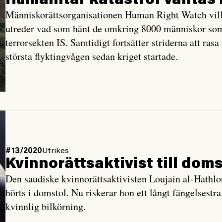
Humanitär katastrof väntas i
Människorättsorganisationen Human Right Watch vill 
utreder vad som hänt de omkring 8000 människor som f
terrorsekten IS. Samtidigt fortsätter striderna att rasa
största flyktingvågen sedan kriget startade.
#13/2020
Utrikes
Kvinnorättsaktivist till dom
Den saudiske kvinnorättsaktivisten Loujain al-Hathlou
hörts i domstol. Nu riskerar hon ett långt fängelsestr
kvinnlig bilkörning.