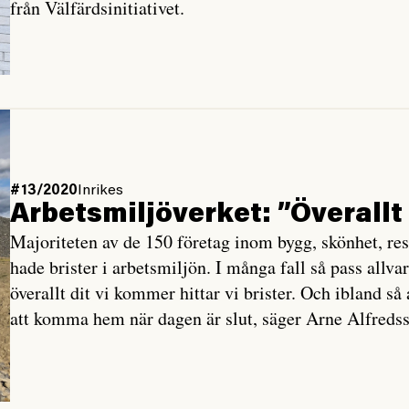
från Välfärdsinitiativet.
#13/2020
Inrikes
Arbetsmiljöverket: ”Överallt 
Majoriteten av de 150 företag inom bygg, skönhet, re
hade brister i arbetsmiljön. I många fall så pass allvar
överallt dit vi kommer hittar vi brister. Och ibland så
att komma hem när dagen är slut, säger Arne Alfredss