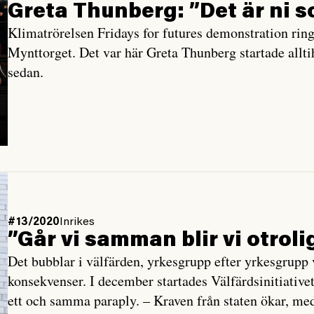
Greta Thunberg: ”Det är ni 
Klimatrörelsen Fridays for futures demonstration rin
Mynttorget. Det var här Greta Thunberg startade allti
sedan.
#13/2020
Inrikes
”Går vi samman blir vi otrol
Det bubblar i välfärden, yrkesgrupp efter yrkesgrupp v
konsekvenser. I december startades Välfärdsinitiative
ett och samma paraply. – Kraven från staten ökar, me