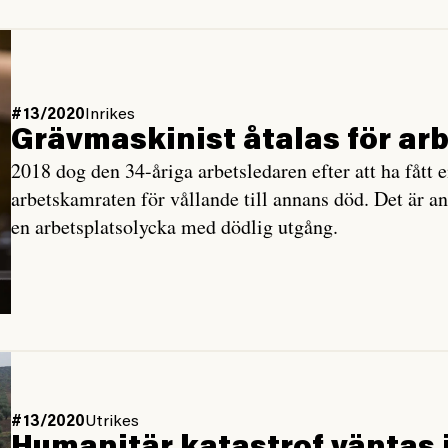
#13/2020
Inrikes
Grävmaskinist åtalas för ar
2018 dog den 34-åriga arbetsledaren efter att ha fått e
arbetskamraten för vållande till annans död. Det är and
en arbetsplatsolycka med dödlig utgång.
#13/2020
Utrikes