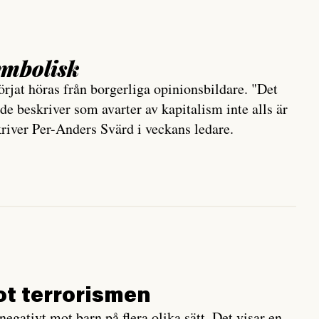
ymbolisk
jat höras från borgerliga opinionsbildare. "Det
e beskriver som avarter av kapitalism inte alls är
kriver Per-Anders Svärd i veckans ledare.
ot terrorismen
negativt mot barn på flera olika sätt. Det visar en