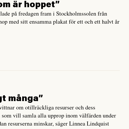
som är hoppet”
glade på fredagen fram i Stockholmssolen från
hop med sitt ensamma plakat för ett och ett halvt år
igt många”
ittnar om otillräckliga resurser och dess
t som vill samla alla upprop inom välfärden under
dan resurserna minskar, säger Linnea Lindquist