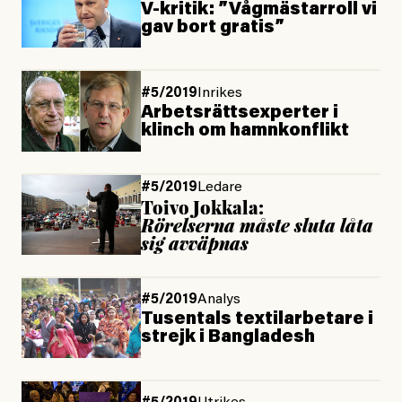
V-kritik: ”Vågmästarroll vi
gav bort gratis”
#5/2019
Inrikes
Arbetsrättsexperter i
klinch om hamnkonflikt
#5/2019
Ledare
Toivo Jokkala:
Rörelserna måste sluta låta
sig avväpnas
#5/2019
Analys
Tusentals textilarbetare i
strejk i Bangladesh