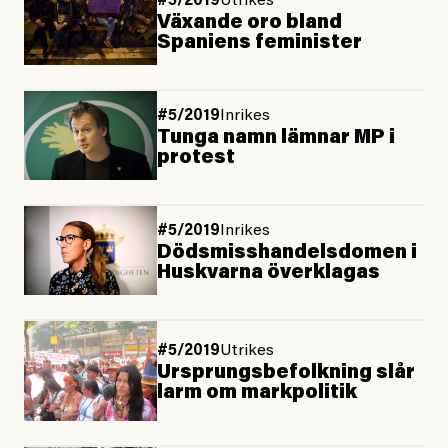
#5/2019
Utrikes
Växande oro bland
Spaniens feminister
#5/2019
Inrikes
Tunga namn lämnar MP i
protest
#5/2019
Inrikes
Dödsmisshandelsdomen i
Huskvarna överklagas
#5/2019
Utrikes
Ursprungsbefolkning slår
larm om markpolitik