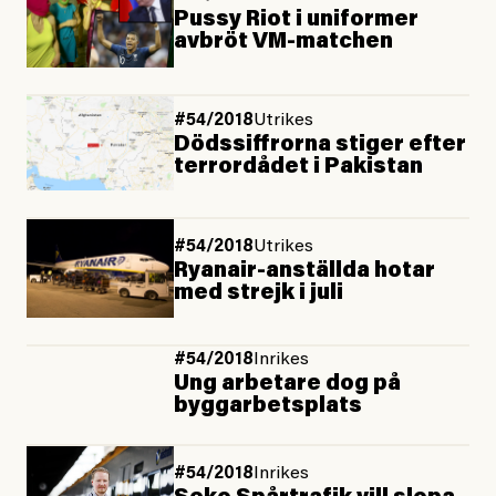
Pussy Riot i uniformer
avbröt VM-matchen
#54/2018
Utrikes
Dödssiffrorna stiger efter
terrordådet i Pakistan
#54/2018
Utrikes
Ryanair-anställda hotar
med strejk i juli
#54/2018
Inrikes
Ung arbetare dog på
byggarbetsplats
#54/2018
Inrikes