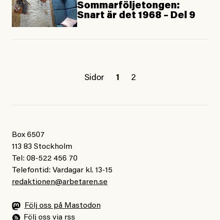
Sommarföljetongen:
Snart är det 1968 – Del 9
Sidor
1
2
Box 6507
113 83 Stockholm
Tel: 08-522 456 70
Telefontid: Vardagar kl. 13-15
redaktionen@arbetaren.se
Följ oss på Mastodon
Följ oss via rss