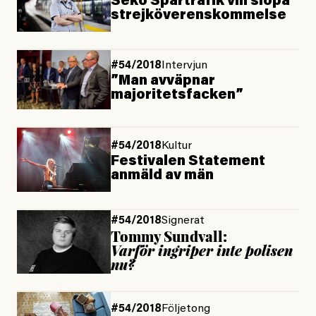
Seko Spårtrafik vill slopa
strejköverenskommelse
#54/2018
Intervjun
”Man avväpnar
majoritetsfacken”
#54/2018
Kultur
Festivalen Statement
anmäld av män
#54/2018
Signerat
Tommy Sundvall:
Varför ingriper inte polisen
nu?
#54/2018
Följetong