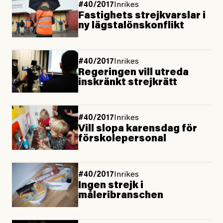
#40/2017
Inrikes
Fastighets strejkvarslar i
ny lägstalönskonflikt
#40/2017
Inrikes
Regeringen vill utreda
inskränkt strejkrätt
#40/2017
Inrikes
Vill slopa karensdag för
förskolepersonal
#40/2017
Inrikes
Ingen strejk i
måleribranschen