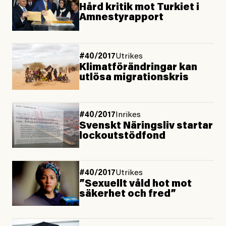
Hård kritik mot Turkiet i
Amnestyrapport
#40/2017
Utrikes
Klimatförändringar kan
utlösa migrationskris
#40/2017
Inrikes
Svenskt Näringsliv startar
lockoutstödfond
#40/2017
Utrikes
”Sexuellt våld hot mot
säkerhet och fred”