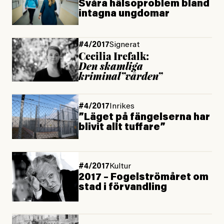
Svåra hälsoproblem bland
intagna ungdomar
#4/2017
Signerat
Cecilia Irefalk:
Den skamliga
kriminal”vården”
#4/2017
Inrikes
”Läget på fängelserna har
blivit allt tuffare”
#4/2017
Kultur
2017 – Fogelströmåret om
stad i förvandling