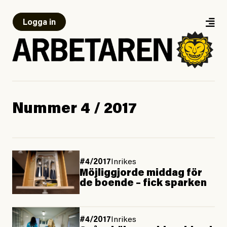
Logga in
Nummer 4 / 2017
#4/2017
Inrikes
Möjliggjorde middag för
de boende – fick sparken
#4/2017
Inrikes