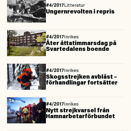
#4/2017
Litteratur
Ungernrevolten i repris
#4/2017
Inrikes
Åter åttatimmarsdag på
Svartedalens boende
#4/2017
Inrikes
Skogsstrejken avblåst –
förhandlingar fortsätter
#4/2017
Inrikes
Nytt strejkvarsel från
Hamnarbetarförbundet