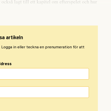
 också lagt till ett kapitel om efterspelet och hur
de där dagarna som kom i världens fokus.
sa artikeln
l. Logga in eller teckna en prenumeration för att
ddress