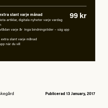
99 kr
xtra slant varje månad
 låsta artiklar, digitala nyheter varje vardag
n
vlådan varje år Inga bindningstider – säg upp
extra slant varje månad
pp när du vill
skegård
Publicerad
13 January, 2017