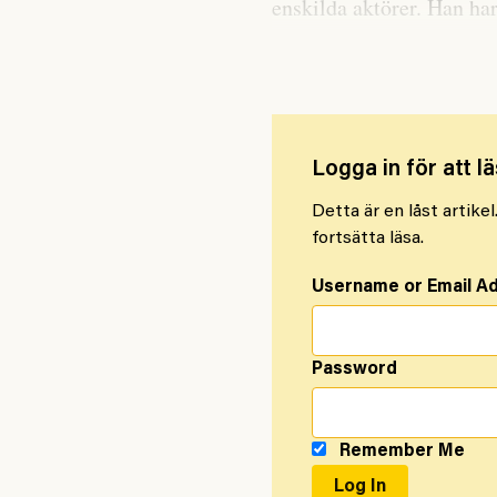
enskilda aktörer. Han har
landet utvecklats sedan 
Logga in för att lä
Detta är en låst artike
fortsätta läsa.
Username or Email A
Password
Remember Me