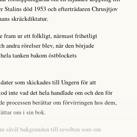
 Stalins död 1953 och efterträdaren Chrusjtjov
ans skräckdiktatur.
fram ur ett folkligt, närmast frihetligt
h andra rörelser blev, när den började
t hela tanken bakom östblockets
dater som skickades till Ungern för att
tod inte vad det hela handlade om och den för
de processen berättar om förvirringen hos dem,
ättar om i sin bok.
om såväl bakgrunden till revolten som om