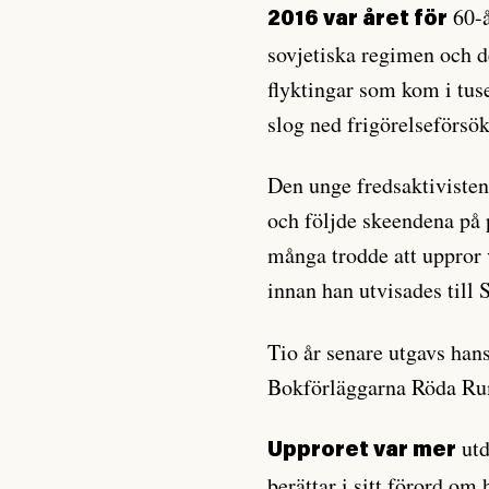
60-å
2016 var året för
sovjetiska regimen och d
flyktingar som kom i tus
slog ned frigörelseförsök
Den unge fredsaktivisten
och följde skeendena på 
många trodde att uppror v
innan han utvisades till 
Tio år senare utgavs ha
Bokförläggarna Röda Rum
utd
Upproret var mer
berättar i sitt förord o