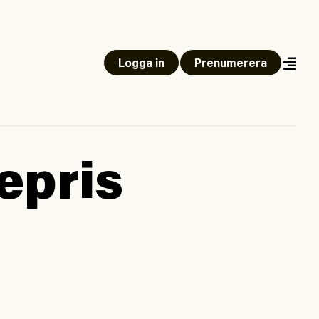
Logga in
Prenumerera
epris