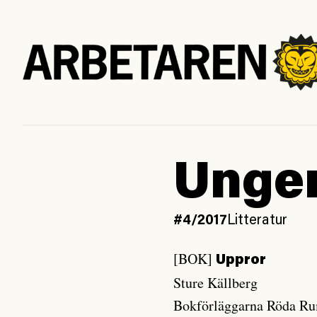
Unger
#4/2017
Litteratur
[BOK]
Uppror
Sture Källberg
Bokförläggarna Röda R