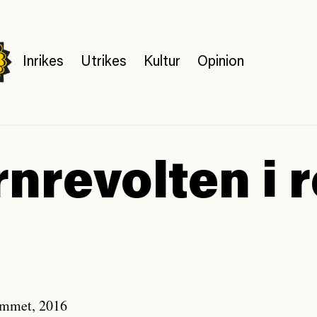
Inrikes
Utrikes
Kultur
Opinion
nrevolten i r
ummet, 2016