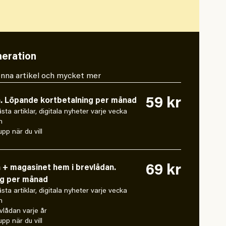
eration
 denna artikel och mycket mer
59 kr
n. Löpande kortbetalning per månad
låsta artiklar, digitala nyheter varje vecka
n
pp när du vill
69 kr
n + magasinet hem i brevlådan.
ng per månad
låsta artiklar, digitala nyheter varje vecka
n
vlådan varje år
pp när du vill