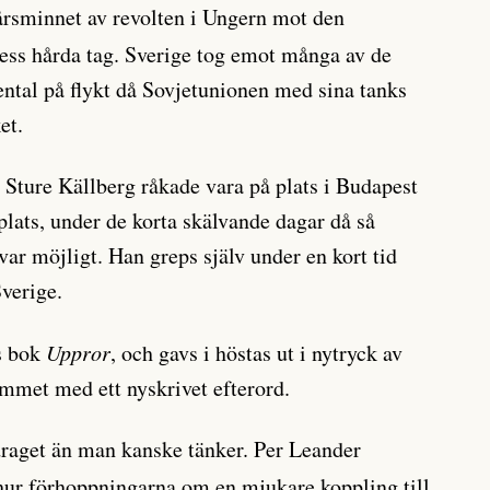
rsminnet av revolten i Ungern mot den
ess hårda tag. Sverige tog emot många av de
ental på flykt då Sovjetunionen med sina tanks
et.
 Sture Källberg råkade vara på plats i Budapest
plats, under de korta skälvande dagar då så
ar möjligt. Han greps själv under en kort tid
Sverige.
ns bok
Uppror
, och gavs i höstas ut i nytryck av
met med ett nyskrivet efterord.
raget än man kanske tänker. Per Leander
m hur förhoppningarna om en mjukare koppling till