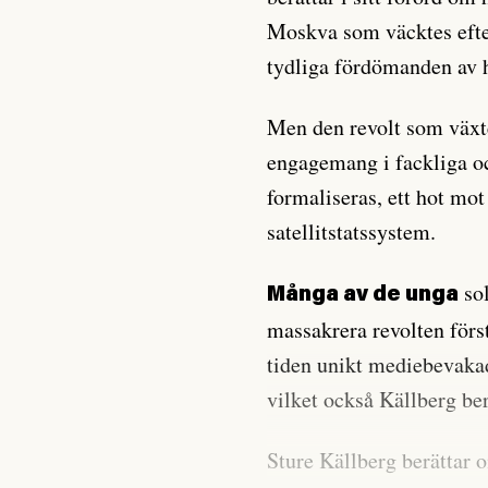
Moskva som väcktes efter
tydliga fördömanden av h
Men den revolt som växte 
engagemang i fackliga oc
formaliseras, ett hot mo
satellitstatssystem.
sol
Många av de unga
massakrera revolten förs
tiden unikt mediebevaka
vilket också Källberg ber
Sture Källberg berättar 