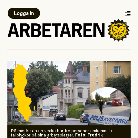
Logga in
På mindre än en vecka har tre personer omkommit i
fallolyckor på sina arbetsplatser.
Foto: Fredrik