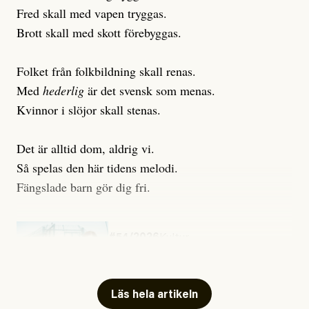
Fred skall med vapen tryggas.
Brott skall med skott förebyggas.
Folket från folkbildning skall renas.
Med
hederlig
är det svensk som menas.
Kvinnor i slöjor skall stenas.
Det är alltid dom, aldrig vi.
Så spelas den här tidens melodi.
Fängslade barn gör dig fri.
#54/2026
Kultur
Snart skrivs boken ”Barn i
fängelse”
Läs hela artikeln