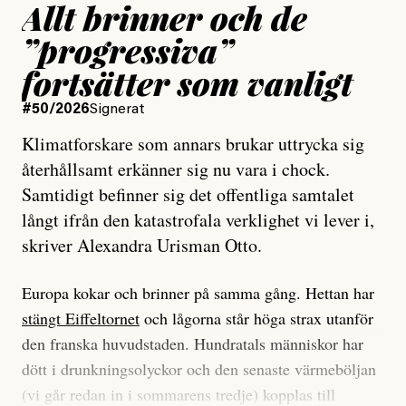
Allt brinner och de
”progressiva”
fortsätter som vanligt
#50/2026
Signerat
Klimatforskare som annars brukar uttrycka sig
återhållsamt erkänner sig nu vara i chock.
Samtidigt befinner sig det offentliga samtalet
långt ifrån den katastrofala verklighet vi lever i,
skriver Alexandra Urisman Otto.
Europa kokar och brinner på samma gång. Hettan har
stängt Eiffeltornet
och lågorna står höga strax utanför
den franska huvudstaden. Hundratals människor har
dött i drunkningsolyckor och den senaste värmeböljan
(vi går redan in i sommarens tredje) kopplas till