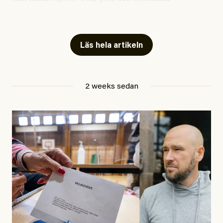
publicerat två artiklar som vi gärna vill kommentera.
Artiklarna väcker flera frågor: Vem är det som ETC
skriver för? Vad betyder det att vara en ”röd, grön och
Läs hela artikeln
oberoende” tidning? Och vad är egentligen bra
journalistik?
2 weeks sedan
Den första artikeln publicerades den 10 mars 2026.
Titeln är
”Mystiska mannen förföljde ministern –
utpekas som israelisk infiltratör”
. Enligt ingressen
handlar artikeln om en person vars ”bakgrund skapar
splittring och oro i rörelsen”. Problemet är att artikeln
skapar betydligt mer oro i palestinarörelsen – och den
oberoende vänstern – än den porträtterade personen
eller dess bakgrund.
Det finns en väldigt enkel regel inom alla politiska