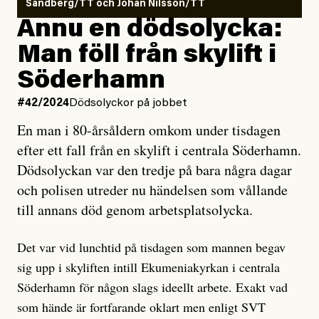
Sandberg/TT och Johan Nilsson/TT
Ännu en dödsolycka:
Man föll från skylift i
Söderhamn
#42/2024
Dödsolyckor på jobbet
En man i 80-årsåldern omkom under tisdagen
efter ett fall från en skylift i centrala Söderhamn.
Dödsolyckan var den tredje på bara några dagar
och polisen utreder nu händelsen som vållande
till annans död genom arbetsplatsolycka.
Det var vid lunchtid på tisdagen som mannen begav
sig upp i skyliften intill Ekumeniakyrkan i centrala
Söderhamn för någon slags ideellt arbete. Exakt vad
som hände är fortfarande oklart men enligt SVT