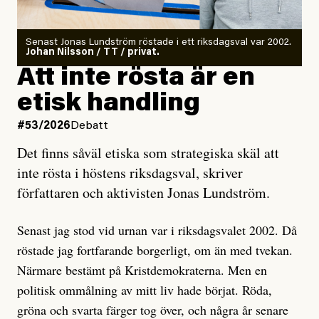
rörelser när det gäller misstänkta infiltratörer:
Antingen har en bevis på att de är infiltratörer, och då
Senast Jonas Lundström röstade i ett riksdagsval var 2002.
ska en gå ut med det så fort det bara går för att skydda
Johan Nilsson / TT / privat.
rörelsen. Eller så har en inga bevis, bara misstankar,
Att inte rösta är en
och då ska en efterforska diskret, just för att inte skapa
etisk handling
oro inom rörelsen.
#53/2026
Debatt
Artikeln undersöker inte, som ETC påstår, ”vad som
Det finns såväl etiska som strategiska skäl att
är sant, vad som är rykten”, utan den bidrar bara till
inte rösta i höstens riksdagsval, skriver
ännu mer ryktesspridning. Det finns inte ett enda bevis
författaren och aktivisten Jonas Lundström.
på eller ens ett övertygande argument för att den
misstänkta personen är en infiltratör. Det som läsaren
Senast jag stod vid urnan var i riksdagsvalet 2002. Då
får veta är att personen har ändrat sina politiska åsikter
röstade jag fortfarande borgerligt, om än med tvekan.
under åren, att den har raderat tidigare innehåll på sina
Närmare bestämt på Kristdemokraterna. Men en
sociala medier, att artikelns författare inte förstår sig
politisk ommålning av mitt liv hade börjat. Röda,
på personens ekonomi och att det tydligen finns
gröna och svarta färger tog över, och några år senare