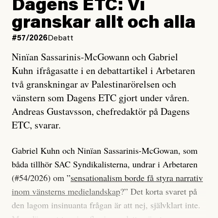
Dagens ETC: Vi
granskar allt och alla
#57/2026
Debatt
Ninïan Sassarinis-McGowann och Gabriel
Kuhn ifrågasatte i en debattartikel i Arbetaren
två granskningar av Palestinarörelsen och
vänstern som Dagens ETC gjort under våren.
Andreas Gustavsson, chefredaktör på Dagens
ETC, svarar.
Gabriel Kuhn och Ninïan Sassarinis-McGowan, som
båda tillhör SAC Syndikalisterna, undrar i Arbetaren
(#54/2026) om ”
sensationalism borde få styra narrativ
inom vänsterns medielandskap
?” Det korta svaret på
den lagom insinuanta frågan är att nej, självklart inte.