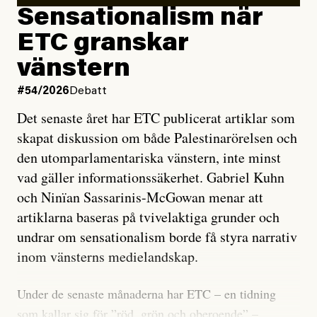
Sensationalism när
ETC granskar
vänstern
#54/2026
Debatt
Det senaste året har ETC publicerat artiklar som
skapat diskussion om både Palestinarörelsen och
den utomparlamentariska vänstern, inte minst
vad gäller informationssäkerhet. Gabriel Kuhn
och Ninïan Sassarinis-McGowan menar att
artiklarna baseras på tvivelaktiga grunder och
undrar om sensationalism borde få styra narrativ
inom vänsterns medielandskap.
Under de senaste månaderna har ETC – en tidning
som kallar sig för ”röd, grön och oberoende” –