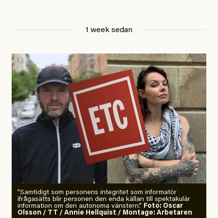
Jesper Lundby
1 week sedan
Publicerad
29 July, 2026
Uppdaterad
29 July, 2026
”Samtidigt som personens integritet som informatör
ifrågasätts blir personen den enda källan till spektakulär
information om den autonoma vänstern.”
Foto: Oscar
Olsson / TT / Annie Hellquist / Montage: Arbetaren