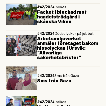
#42/2024
Inrikes
Facket i blockad mot
handelsträdgård i
skånska Viken
#42/2024
Dödsolyckor på jobbet
Arbetsmiljöverket
anmäler företaget bakom
hissolyckan i Ursvik:
”Allvarliga
säkerhetsbrister”
#42/2024
Sms från Gaza
Sms från Gaza
#42/2024
Inrikes