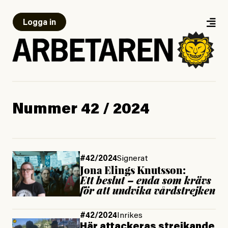
Logga in
Nummer 42 / 2024
#42/2024
Signerat
Jona Elings Knutsson:
Ett beslut – enda som krävs
för att undvika vårdstrejken
#42/2024
Inrikes
Här attackeras strejkande