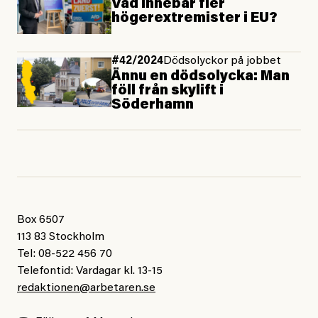
Vad innebär fler
högerextremister i EU?
#42/2024
Dödsolyckor på jobbet
Ännu en dödsolycka: Man
föll från skylift i
Söderhamn
Box 6507
113 83 Stockholm
Tel: 08-522 456 70
Telefontid: Vardagar kl. 13-15
redaktionen@arbetaren.se