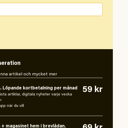
eration
 denna artikel och mycket mer
59 kr
n. Löpande kortbetalning per månad
låsta artiklar, digitala nyheter varje vecka
n
pp när du vill
n + magasinet hem i brevlådan.