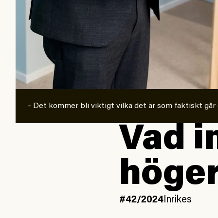
– Det kommer bli viktigt vilka det är som faktiskt gå
Vad i
höger
#42/2024
Inrikes