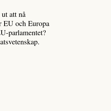
ut att nå
ör EU och Europa
 EU-parlamentet?
tatsvetenskap.