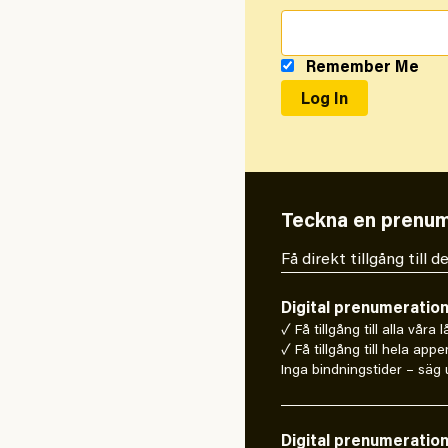
Remember Me
Teckna en prenum
Få direkt tillgång till
Digital prenumeratio
✓ Få tillgång till alla våra 
✓ Få tillgång till hela appe
Inga bindningstider – säg u
Digital prenumeratio