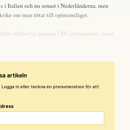
 i Italien och nu senast i Nederländerna, men
krike om man tittar till opinionsläget.
elade mellan tre grupper i EU-parlamentet, varav
de två andra samlar den radikala högern.
sa artikeln
l. Logga in eller teckna en prenumeration för att
ddress