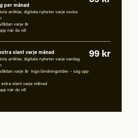
69 kr
ng per månad
låsta artiklar, digitala nyheter varje vecka
n
vlådan varje år
pp när du vill
99 kr
xtra slant varje månad
 låsta artiklar, digitala nyheter varje vardag
n
vlådan varje år Inga bindningstider – säg upp
extra slant varje månad
pp när du vill