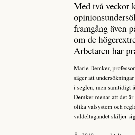
Med två veckor kv
opinionsundersök
framgång även p
om de högerextre
Arbetaren har pr
Marie Demker, professor 
säger att undersökningar
i seglen, men samtidigt ä
Demker menar att det är v
olika valsystem och regle
valdeltagandet skiljer si