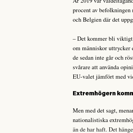
År 2019 var valdeltagand
procent av befolkningen 
och Belgien där det uppgi
– Det kommer bli viktigt 
om människor uttrycker en
de sedan inte går och rös
svårare att använda opi
EU-valet jämfört med vi
Extremhögern kommer
Men med det sagt, menar
nationalistiska extremhö
än de har haft. Det häng