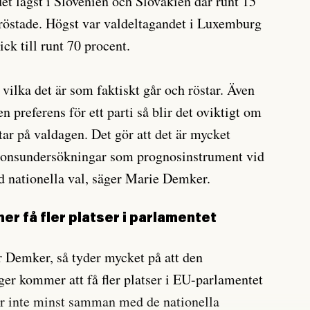
et lägst i Slovenien och Slovakien där runt 15
röstade. Högst var valdeltagandet i Luxemburg
ck till runt 70 procent.
vilka det är som faktiskt går och röstar. Även
 preferens för ett parti så blir det oviktigt om
tar på valdagen. Det gör att det är mycket
nionsundersökningar som prognosinstrument vid
d nationella val, säger Marie Demker.
 få fler platser i parlamentet
 Demker, så tyder mycket på att den
ger kommer att få fler platser i EU-parlamentet
er inte minst samman med de nationella