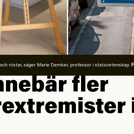
r och röstar, säger Marie Demker, professor i statsvetenskap.
F
nnebär fler
extremister 