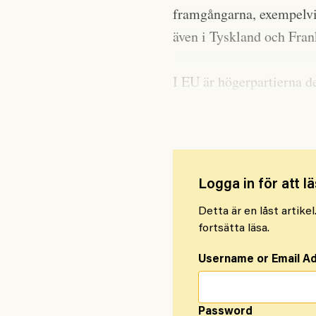
framgångarna, exempelvis
även i Tyskland och Fran
I EU är högerpartierna d
en är moderat höger och 
Logga in för att lä
Detta är en låst artike
fortsätta läsa.
Username or Email A
Password