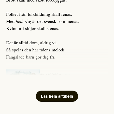
Folket från folkbildning skall renas.
Med
hederlig
är det svensk som menas.
Kvinnor i slöjor skall stenas.
Det är alltid dom, aldrig vi.
Så spelas den här tidens melodi.
Fängslade barn gör dig fri.
#54/2026
Kultur
Snart skrivs boken ”Barn i
fängelse”
Läs hela artikeln
Jesper Lundby