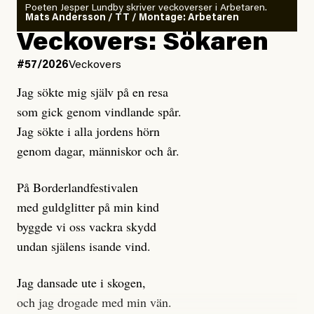
rekryteras och vad hon möter i den autonoma miljön.
Poeten Jesper Lundby skriver veckoverser i Arbetaren.
Mats Andersson / TT / Montage: Arbetaren
Kuhn och Sassarinis-McGowan hävdar att
Veckovers: Sökaren
Dagens ETC arbetar med ”opålitliga källor” för att
#57/2026
Veckovers
istället prioritera ”sensationalism och klickbete”. Nej,
Jag sökte mig själv på en resa
klickbete är inte intressant för Dagens ETC.
som gick genom vindlande spår.
Journalistiken är låst. En klatschig men korrekt rubrik
Jag sökte i alla jordens hörn
gör förhoppningsvis att en nyfiken beställer
genom dagar, människor och år.
prenumeration, men den avslutas sekunder senare om
inte journalistiken levererar substans. Självklart bygger
På Borderlandfestivalen
dessa granskningar på olika källor, alltifrån domar till
med guldglitter på min kind
en mängd intervjupersoner, inklusive generös
byggde vi oss vackra skydd
möjlighet att bemöta för såväl personen vars motiv att
undan själens isande vind.
engagera sig i Palestinarörelsen ifrågasätts som de
grupper där Säpo-resursen samlade in uppgifter.
Jag dansade ute i skogen,
Researchen är grundlig.
och jag drogade med min vän.