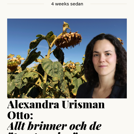
4 weeks sedan
, aktivist och författare
Jonas Lundström
#23/2026
Intervjun
Jesper Lundby: ”Livet i sig
är ganska politiskt”
Jonas Lundström
Publicerad
24 July, 2026
Jesper Lundby
Publicerad
15 July, 2026
Uppdaterad
15 July, 2026
Alexandra Urisman
Otto:
Allt brinner och de