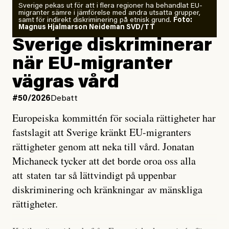
Sverige pekas ut för att i flera regioner ha behandlat EU-
analyserat hur de olika klimatmodellerna bedömer
migranter sämre i jämförelse med andra utsatta grupper,
samt för indirekt diskriminering på etnisk grund.
Foto:
läget för hur den begynnande El Niño-händelsen ska
Magnus Hjalmarson Neideman SVD/TT
utveckla sig. El Niño är ett återkommande
Sverige diskriminerar
väderfenomen som uppstår när havsvattnet i delar av
när EU-migranter
Stilla havet blir ovanligt varmt. Det påverkar vädret
vägras vård
över stora delar av världen och under
våren
har
forskare allt oftare varnat för att den här El Niñon
#50/2026
Debatt
kommer att bli extrem.
Europeiska kommittén för sociala rättigheter har
fastslagit att Sverige kränkt EU-migranters
Det verkar vara en underdrift, menar nu Zeke
rättigheter genom att neka till vård. Jonatan
Hausfather.
Michaneck tycker att det borde oroa oss alla
att staten tar så lättvindigt på uppenbar
”Det ser ut som att årets El Niño inte bara med stor
diskriminering och kränkningar av mänskliga
sannolikhet kommer att bli den starkaste sedan
rättigheter.
tillförlitliga mätningar inleddes – den kan till och med
bli den starkaste med en verkligt häpnadsväckande