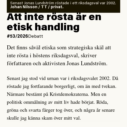
Senast Jonas Lundström röstade i ett riksdagsval var 2002.
ska en gå ut med det så fort det bara går för att skydda
Johan Nilsson / TT / privat.
rörelsen. Eller så har en inga bevis, bara misstankar,
Att inte rösta är en
och då ska en efterforska diskret, just för att inte skapa
etisk handling
oro inom rörelsen.
#53/2026
Debatt
Artikeln undersöker inte, som ETC påstår, ”vad som
Det finns såväl etiska som strategiska skäl att
är sant, vad som är rykten”, utan den bidrar bara till
inte rösta i höstens riksdagsval, skriver
ännu mer ryktesspridning. Det finns inte ett enda bevis
författaren och aktivisten Jonas Lundström.
på eller ens ett övertygande argument för att den
misstänkta personen är en infiltratör. Det som läsaren
Senast jag stod vid urnan var i riksdagsvalet 2002. Då
får veta är att personen har ändrat sina politiska åsikter
röstade jag fortfarande borgerligt, om än med tvekan.
under åren, att den har raderat tidigare innehåll på sina
Närmare bestämt på Kristdemokraterna. Men en
sociala medier, att artikelns författare inte förstår sig
politisk ommålning av mitt liv hade börjat. Röda,
på personens ekonomi och att det tydligen finns
gröna och svarta färger tog över, och några år senare
anonyma röster inom rörelsen som säger saker som
skulle jag känna skam över mitt val.
”Om du frågar mig så är han en infiltratör”. Det kan