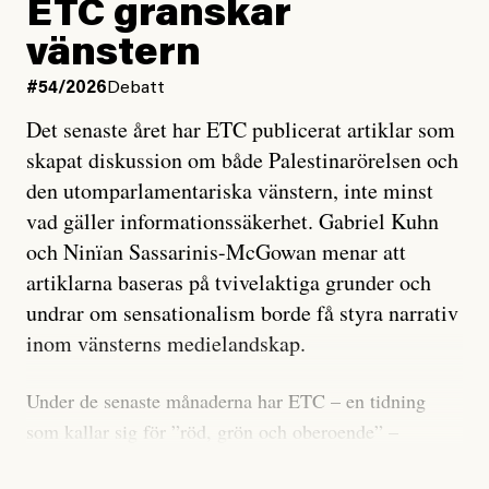
ETC granskar
vänstern
#54/2026
Debatt
Det senaste året har ETC publicerat artiklar som
skapat diskussion om både Palestinarörelsen och
den utomparlamentariska vänstern, inte minst
vad gäller informationssäkerhet. Gabriel Kuhn
och Ninïan Sassarinis-McGowan menar att
artiklarna baseras på tvivelaktiga grunder och
undrar om sensationalism borde få styra narrativ
inom vänsterns medielandskap.
Under de senaste månaderna har ETC – en tidning
som kallar sig för ”röd, grön och oberoende” –
publicerat två artiklar som vi gärna vill kommentera.