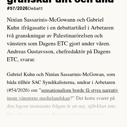
granskar allt och alla
#57/2026
Debatt
Ninïan Sassarinis-McGowann och Gabriel
Kuhn ifrågasatte i en debattartikel i Arbetaren
två granskningar av Palestinarörelsen och
vänstern som Dagens ETC gjort under våren.
Andreas Gustavsson, chefredaktör på Dagens
ETC, svarar.
Gabriel Kuhn och Ninïan Sassarinis-McGowan, som
båda tillhör SAC Syndikalisterna, undrar i Arbetaren
(#54/2026) om ”
sensationalism borde få styra narrativ
inom vänsterns medielandskap
?” Det korta svaret på
den lagom insinuanta frågan är att nej, självklart inte.
Men däremot tror jag fler inom detta vänsterns
medielandskap skulle må bra av en sund populism, i