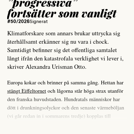
”progressiva”
fortsätter som vanligt
#50/2026
Signerat
Klimatforskare som annars brukar uttrycka sig
återhållsamt erkänner sig nu vara i chock.
Samtidigt befinner sig det offentliga samtalet
långt ifrån den katastrofala verklighet vi lever i,
skriver Alexandra Urisman Otto.
Europa kokar och brinner på samma gång. Hettan har
stängt Eiffeltornet
och lågorna står höga strax utanför
den franska huvudstaden. Hundratals människor har
dött i drunkningsolyckor och den senaste värmeböljan
(vi går redan in i sommarens tredje) kopplas till
tiotusentals för tidiga
dödsfall
.