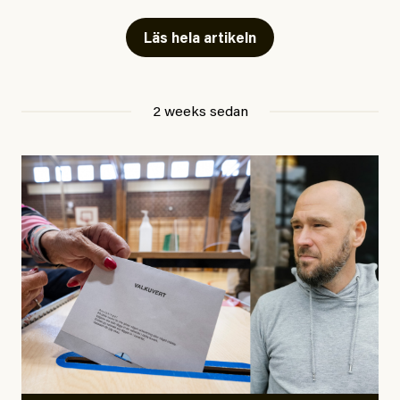
Artiklarna väcker flera frågor: Vem är det som ETC
skriver för? Vad betyder det att vara en ”röd, grön och
Läs hela artikeln
oberoende” tidning? Och vad är egentligen bra
journalistik?
2 weeks sedan
Den första artikeln publicerades den 10 mars 2026.
Titeln är
”Mystiska mannen förföljde ministern –
utpekas som israelisk infiltratör”
. Enligt ingressen
handlar artikeln om en person vars ”bakgrund skapar
splittring och oro i rörelsen”. Problemet är att artikeln
skapar betydligt mer oro i palestinarörelsen – och den
oberoende vänstern – än den porträtterade personen
eller dess bakgrund.
Det finns en väldigt enkel regel inom alla politiska
rörelser när det gäller misstänkta infiltratörer:
Antingen har en bevis på att de är infiltratörer, och då