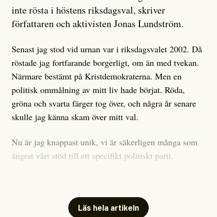
är sant, vad som är rykten”, utan den bidrar bara till
inte rösta i höstens riksdagsval, skriver
ännu mer ryktesspridning. Det finns inte ett enda bevis
författaren och aktivisten Jonas Lundström.
på eller ens ett övertygande argument för att den
misstänkta personen är en infiltratör. Det som läsaren
Senast jag stod vid urnan var i riksdagsvalet 2002. Då
får veta är att personen har ändrat sina politiska åsikter
röstade jag fortfarande borgerligt, om än med tvekan.
under åren, att den har raderat tidigare innehåll på sina
Närmare bestämt på Kristdemokraterna. Men en
sociala medier, att artikelns författare inte förstår sig
politisk ommålning av mitt liv hade börjat. Röda,
på personens ekonomi och att det tydligen finns
gröna och svarta färger tog över, och några år senare
anonyma röster inom rörelsen som säger saker som
skulle jag känna skam över mitt val.
”Om du frågar mig så är han en infiltratör”. Det kan
anses vara anledningar att titta närmare på personen,
Nu är jag knappast unik, vi är säkerligen många som
men ingenting av detta är tillräckligt för att hänga ut
ångrat vårt stöd till ett specifikt politiskt parti.
den. Personen nämns visserligen inte vid namn i
Avsevärt färre är de som fått kalla fötter inför
artikeln men är lätt att identifiera för alla som är aktiva
röstningen som sådan.
inom palestinarörelsen.
Mitt huvudargument för riksdagsvalsbojkott är etiskt.
Läs hela artikeln