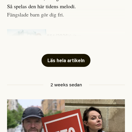
Så spelas den här tidens melodi.
Fängslade barn gör dig fri.
#54/2026
Kultur
Snart skrivs boken ”Barn i
fängelse”
Läs hela artikeln
Jesper Lundby
2 weeks sedan
Publicerad
29 July, 2026
Uppdaterad
29 July, 2026