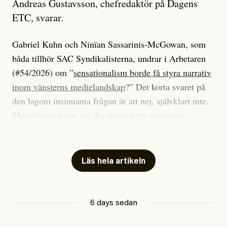
Andreas Gustavsson, chefredaktör på Dagens
ETC, svarar.
Gabriel Kuhn och Ninïan Sassarinis-McGowan, som
båda tillhör SAC Syndikalisterna, undrar i Arbetaren
(#54/2026) om ”
sensationalism borde få styra narrativ
inom vänsterns medielandskap
?” Det korta svaret på
den lagom insinuanta frågan är att nej, självklart inte.
Men däremot tror jag fler inom detta vänsterns
medielandskap skulle må bra av en sund populism, i
betydelsen att göra avslöjande och undersökande
journalistik som vänder sig till många snarare än att
Läs hela artikeln
jaga inbördes beundran. Det har i alla fall fungerat för
Dagens ETC.
6 days sedan
Det är två specifika artiklar som Kuhn och Sassarinis-
McGowan riktar sin kritik mot.