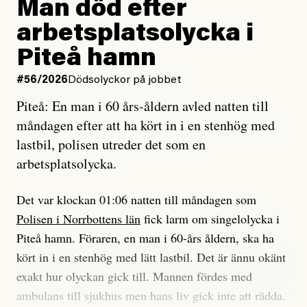
Man död efter
Jag lärde mig renovera
Vad betyder det att vara en röd, grön och oberoende
arbetsplatsolycka i
enligt uråldrig metod
tidning?
och lade min sista ungdom
Piteå hamn
på att laga en gammal bod.
Vad är bra journalistik?
#56/2026
Dödsolyckor på jobbet
Piteå: En man i 60 års-åldern avled natten till
Jag sökte ljuset och meningen,
Ett försök till korta svar som jag hoppas kan förtydliga
måndagen efter att ha kört in i en stenhög med
efter det som var rent, rätt och sant,
för Kuhn och Sassarinis-McGowan och andra hur jag
lastbil, polisen utreder det som en
och aldrig såg jag det klarare än
som chefredaktör ser på Dagens ETC:s uppdrag och
arbetsplatsolycka.
när jag ombord på bussen hjälpte en tant.
roll.
Det var klockan 01:06 natten till måndagen som
Vi skriver för våra läsare som vill bli informerade,
Polisen i Norrbottens län
fick larm om singelolycka i
#23/2026
Intervjun
överraskade, bekräftade, utmanade – och som kräver
Jesper Lundby: ”Livet i sig
Piteå hamn. Föraren, en man i 60-års åldern, ska ha
att vi granskar allt och alla.
är ganska politiskt”
kört in i en stenhög med lätt lastbil. Det är ännu okänt
exakt hur olyckan gick till. Mannen fördes med
Vi är som sagt en röd, grön och oberoende tidning.
ambulans till sjukhus men hans liv gick inte att rädda.
Det betyder en annan journalistik än vad du hittar i