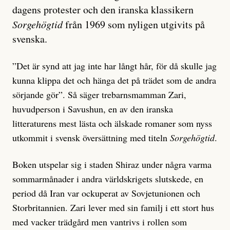
dagens protester och den iranska klassikern
Sorgehögtid
från 1969 som nyligen utgivits på
svenska.
”Det är synd att jag inte har långt hår, för då skulle jag
kunna klippa det och hänga det på trädet som de andra
sörjande gör”. Så säger trebarnsmamman Zari,
huvudperson i Savushun, en av den iranska
litteraturens mest lästa och älskade romaner som nyss
utkommit i svensk översättning med titeln
Sorgehögtid
.
Boken utspelar sig i staden Shiraz under några varma
sommarmånader i andra världskrigets slutskede, en
period då Iran var ockuperat av Sovjetunionen och
Storbritannien. Zari lever med sin familj i ett stort hus
med vacker trädgård men vantrivs i rollen som