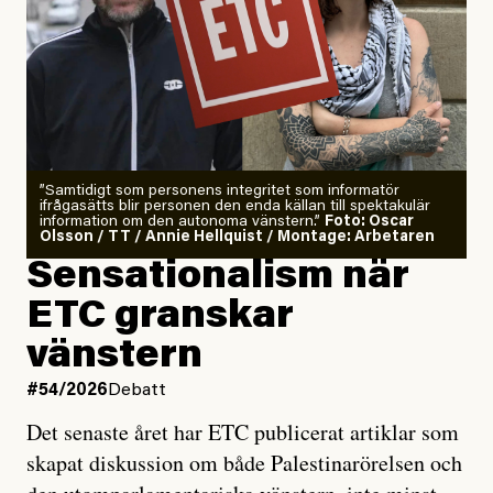
”Samtidigt som personens integritet som informatör
ifrågasätts blir personen den enda källan till spektakulär
information om den autonoma vänstern.”
Foto: Oscar
Olsson / TT / Annie Hellquist / Montage: Arbetaren
Sensationalism när
ETC granskar
vänstern
#54/2026
Debatt
Det senaste året har ETC publicerat artiklar som
skapat diskussion om både Palestinarörelsen och