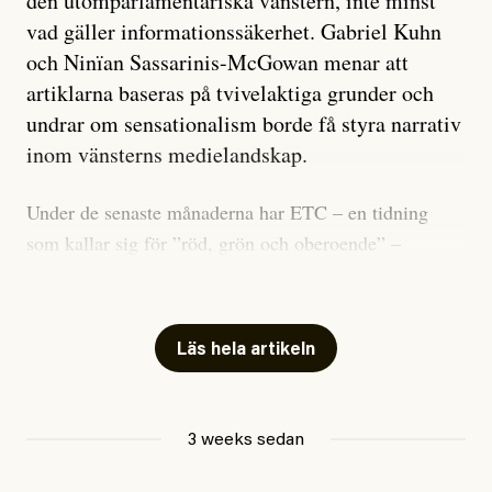
den utomparlamentariska vänstern, inte minst
vad gäller informationssäkerhet. Gabriel Kuhn
och Ninïan Sassarinis-McGowan menar att
artiklarna baseras på tvivelaktiga grunder och
undrar om sensationalism borde få styra narrativ
inom vänsterns medielandskap.
Under de senaste månaderna har ETC – en tidning
som kallar sig för ”röd, grön och oberoende” –
publicerat två artiklar som vi gärna vill kommentera.
Artiklarna väcker flera frågor: Vem är det som ETC
skriver för? Vad betyder det att vara en ”röd, grön och
Läs hela artikeln
oberoende” tidning? Och vad är egentligen bra
journalistik?
3 weeks sedan
Den första artikeln publicerades den 10 mars 2026.
Titeln är
”Mystiska mannen förföljde ministern –