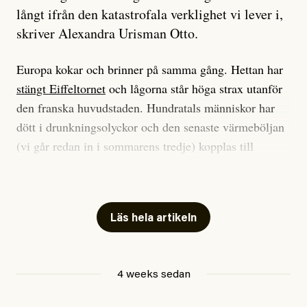
långt ifrån den katastrofala verklighet vi lever i,
skriver Alexandra Urisman Otto.
Europa kokar och brinner på samma gång. Hettan har
stängt Eiffeltornet
och lågorna står höga strax utanför
den franska huvudstaden. Hundratals människor har
dött i drunkningsolyckor och den senaste värmeböljan
(vi går redan in i sommarens tredje) kopplas till
tiotusentals för tidiga
dödsfall
.
Har du också panik i hettan? Känns det som en
mardröm? Bra, allt annat vore fullständigt orimligt.
Läs hela artikeln
Klimatforskaren Zeke Hausfather
skrev
på måndagen
att han brukar vara ganska återhållsam när han
4 weeks sedan
diskuterar klimatdata. Bara en enda gång – i