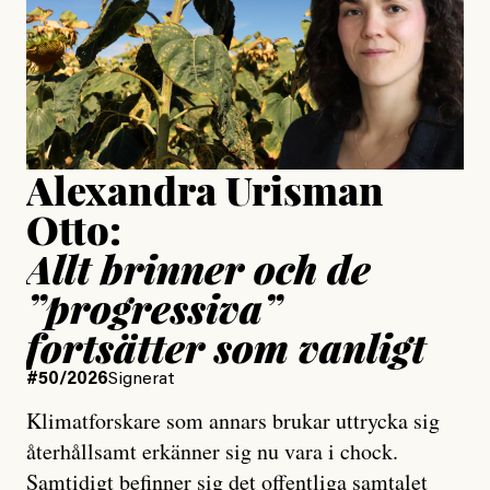
Jesper Lundby
Publicerad
15 July, 2026
Uppdaterad
15 July, 2026
Alexandra Urisman
Otto:
Allt brinner och de
”progressiva”
fortsätter som vanligt
#50/2026
Signerat
Klimatforskare som annars brukar uttrycka sig
återhållsamt erkänner sig nu vara i chock.
Samtidigt befinner sig det offentliga samtalet