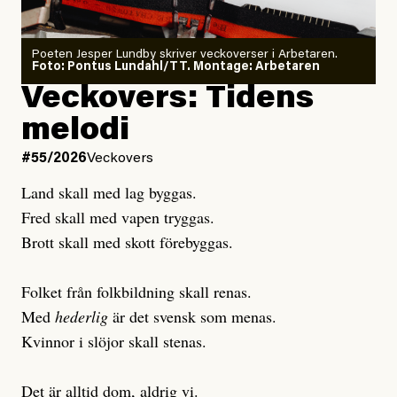
Poeten Jesper Lundby skriver veckoverser i Arbetaren.
Joel Kellgren
Foto: Pontus Lundahl/TT. Montage: Arbetaren
Debattartikel i Arbetaren
Veckovers: Tidens
Publicerad
3 August, 2026
Publicerad
6 August, 2026
melodi
Uppdaterad
3 August, 2026
Uppdaterad
7 August, 2026
#55/2026
Veckovers
Land skall med lag byggas.
Fred skall med vapen tryggas.
Brott skall med skott förebyggas.
Folket från folkbildning skall renas.
Med
hederlig
är det svensk som menas.
Kvinnor i slöjor skall stenas.
Det är alltid dom, aldrig vi.