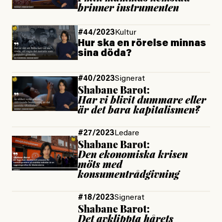
brinner instrumenten
#44/2023
Kultur
Hur ska en rörelse minnas
sina döda?
#40/2023
Signerat
Shabane Barot:
Har vi blivit dummare eller
är det bara kapitalismen?
#27/2023
Ledare
Shabane Barot:
Den ekonomiska krisen
möts med
konsumentrådgivning
#18/2023
Signerat
Shabane Barot:
Det avklippta hårets