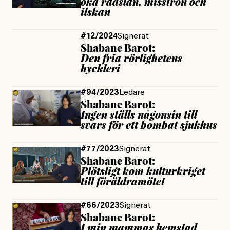
öka rädslan, misstron och
ilskan
#12/2024
Signerat
Shabane Barot:
Den fria rörlighetens
hyckleri
#94/2023
Ledare
Shabane Barot:
Ingen ställs någonsin till
svars för ett bombat sjukhus
#77/2023
Signerat
Shabane Barot:
Plötsligt kom kulturkriget
till föräldramötet
#66/2023
Signerat
Shabane Barot:
I min mammas hemstad