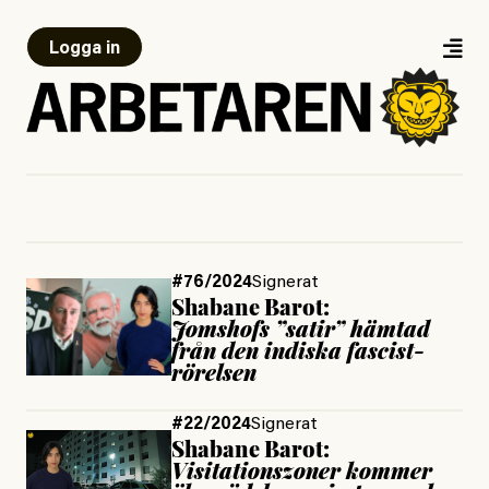
Logga in
#76/2024
Signerat
Shabane Barot:
Jomshofs ”satir” hämtad
från den indiska fascist­
rörelsen
#22/2024
Signerat
Shabane Barot:
Visitationszoner kommer