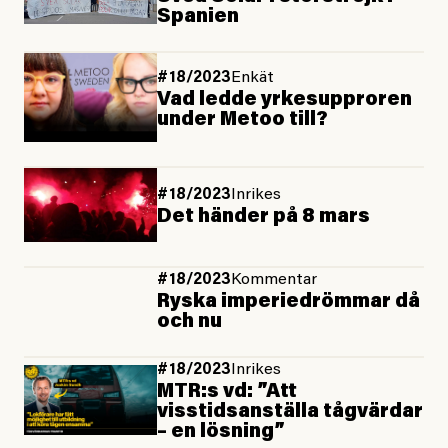
Spanien
#18/2023
Enkät
Vad ledde yrkes­upproren
under Metoo till?
#18/2023
Inrikes
Det händer på 8 mars
#18/2023
Kommentar
Ryska imperie­drömmar då
och nu
#18/2023
Inrikes
MTR:s vd: ”Att
visstidsanställa tågvärdar
– en lösning”