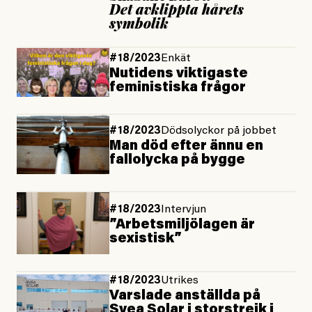
Det avklippta hårets
symbolik
#18/2023
Enkät
Nutidens viktigaste
feministiska frågor
#18/2023
Dödsolyckor på jobbet
Man död efter ännu en
fallolycka på bygge
#18/2023
Intervjun
”Arbetsmiljölagen är
sexistisk”
#18/2023
Utrikes
Varslade anställda på
Svea Solar i storstrejk i