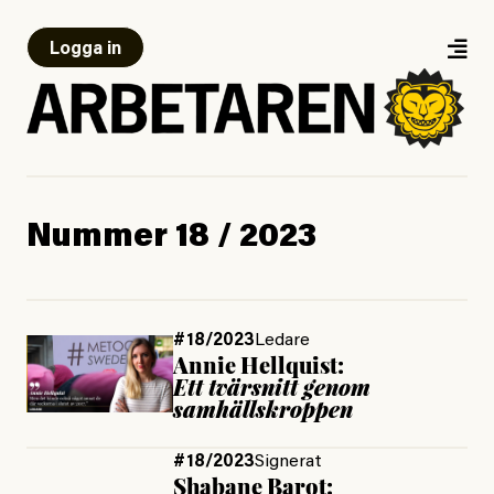
Logga in
Nummer 18 / 2023
#18/2023
Ledare
Annie Hellquist:
Ett tvärsnitt genom
samhällskroppen
#18/2023
Signerat
Shabane Barot: