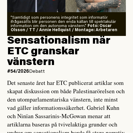
”Samtidigt som personens integritet som informatör
ifrågasätts blir personen den enda källan till spektakulär
information om den autonoma vänstern.”
Foto: Oscar
Olsson / TT / Annie Hellquist / Montage: Arbetaren
Sensationalism när
ETC granskar
vänstern
#54/2026
Debatt
Det senaste året har ETC publicerat artiklar som
skapat diskussion om både Palestinarörelsen och
den utomparlamentariska vänstern, inte minst
vad gäller informationssäkerhet. Gabriel Kuhn
och Ninïan Sassarinis-McGowan menar att
artiklarna baseras på tvivelaktiga grunder och
undrar om sensationalism borde få styra narrativ