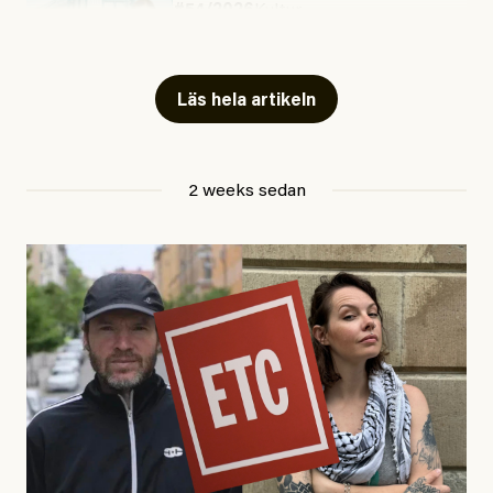
#54/2026
Kultur
Snart skrivs boken ”Barn i
fängelse”
Läs hela artikeln
Jesper Lundby
2 weeks sedan
Publicerad
29 July, 2026
Uppdaterad
29 July, 2026