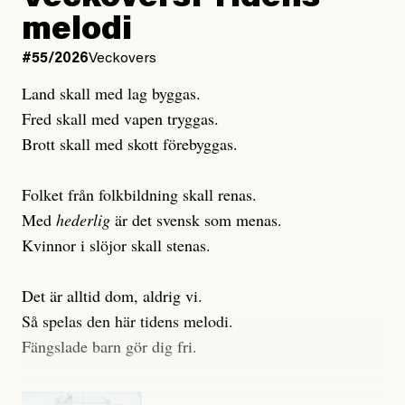
Publicerad
6 August, 2026
melodi
Uppdaterad
3 August, 2026
Uppdaterad
7 August, 2026
#55/2026
Veckovers
Land skall med lag byggas.
Fred skall med vapen tryggas.
Brott skall med skott förebyggas.
Folket från folkbildning skall renas.
Med
hederlig
är det svensk som menas.
Kvinnor i slöjor skall stenas.
Det är alltid dom, aldrig vi.
Så spelas den här tidens melodi.
Fängslade barn gör dig fri.