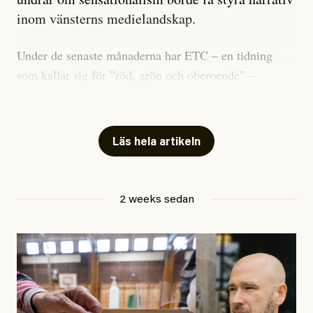
inom vänsterns medielandskap.
Under de senaste månaderna har ETC – en tidning
som kallar sig för ”röd, grön och oberoende” –
publicerat två artiklar som vi gärna vill kommentera.
Artiklarna väcker flera frågor: Vem är det som ETC
skriver för? Vad betyder det att vara en ”röd, grön och
Läs hela artikeln
oberoende” tidning? Och vad är egentligen bra
journalistik?
2 weeks sedan
Den första artikeln publicerades den 10 mars 2026.
Titeln är
”Mystiska mannen förföljde ministern –
utpekas som israelisk infiltratör”
. Enligt ingressen
handlar artikeln om en person vars ”bakgrund skapar
splittring och oro i rörelsen”. Problemet är att artikeln
skapar betydligt mer oro i palestinarörelsen – och den