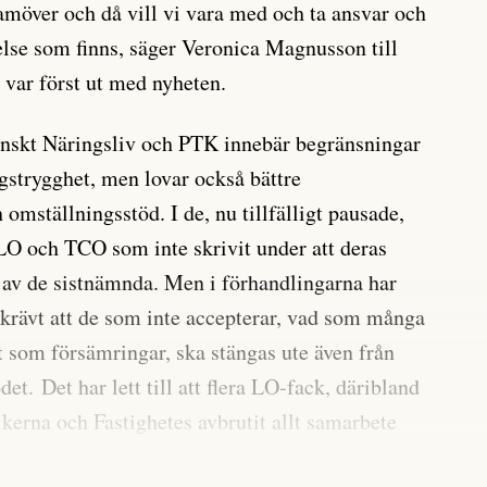
möver och då vill vi vara med och ta ansvar och
lse som finns, säger Veronica Magnusson till
var först ut med nyheten.
nskt Näringsliv och PTK innebär begränsningar
ngstrygghet, men lovar också bättre
mställningsstöd. I de, nu tillfälligt pausade,
LO och TCO som inte skrivit under att deras
 av de sistnämnda. Men i förhandlingarna har
krävt att de som inte accepterar, vad som många
 som försämringar, ska stängas ute även från
t. Det har lett till att flera LO-fack, däribland
ikerna och Fastighetes avbrutit allt samarbete