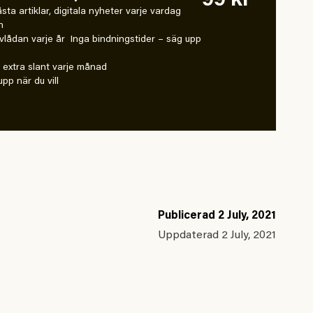
99 kr
 låsta artiklar, digitala nyheter varje vardag
n
vlådan varje år Inga bindningstider – säg upp
extra slant varje månad
pp när du vill
Publicerad
2 July, 2021
Uppdaterad
2 July, 2021