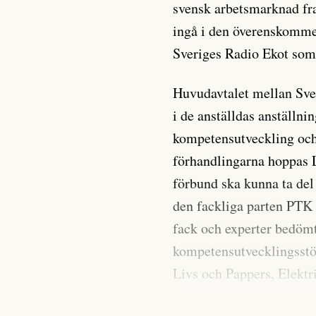
svensk arbetsmarknad fra
ingå i den överenskomme
Sveriges Radio Ekot som 
Huvudavtalet mellan Sve
i de anställdas anställni
kompetensutveckling och o
förhandlingarna hoppas 
förbund ska kunna ta del
den fackliga parten PTK 
fack och experter bedömt
kompetensutvecklingsstöde
Livs och Pappers, Elektr
med PTK.