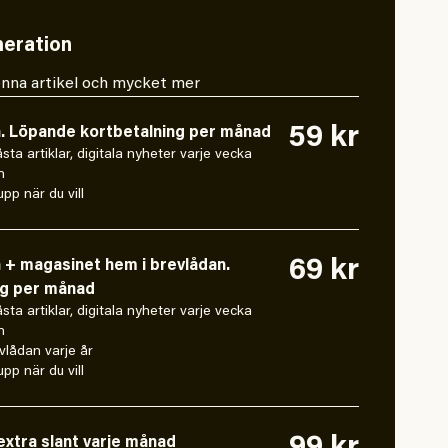
eration
 denna artikel och mycket mer
59 kr
n. Löpande kortbetalning per månad
låsta artiklar, digitala nyheter varje vecka
n
pp när du vill
69 kr
n + magasinet hem i brevlådan.
ng per månad
låsta artiklar, digitala nyheter varje vecka
n
vlådan varje år
pp när du vill
xtra slant varje månad