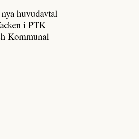
 nya huvudavtal
facken i PTK
och Kommunal