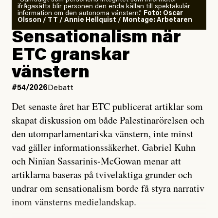
”Samtidigt som personens integritet som informatör
ifrågasätts blir personen den enda källan till spektakulär
information om den autonoma vänstern.”
Foto: Oscar
Olsson / TT / Annie Hellquist / Montage: Arbetaren
Sensationalism när
ETC granskar
vänstern
#54/2026
Debatt
Det senaste året har ETC publicerat artiklar som
skapat diskussion om både Palestinarörelsen och
den utomparlamentariska vänstern, inte minst
vad gäller informationssäkerhet. Gabriel Kuhn
och Ninïan Sassarinis-McGowan menar att
artiklarna baseras på tvivelaktiga grunder och
undrar om sensationalism borde få styra narrativ
inom vänsterns medielandskap.