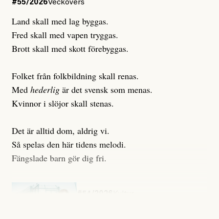
#55/2026
Veckovers
Land skall med lag byggas.
Fred skall med vapen tryggas.
Brott skall med skott förebyggas.
Folket från folkbildning skall renas.
Med
hederlig
är det svensk som menas.
Kvinnor i slöjor skall stenas.
Det är alltid dom, aldrig vi.
Så spelas den här tidens melodi.
Fängslade barn gör dig fri.
#54/2026
Kultur
Snart skrivs boken ”Barn i
fängelse”