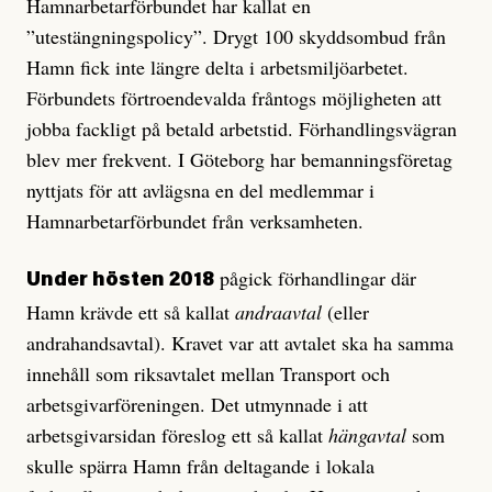
Hamnarbetarförbundet har kallat en
”utestängningspolicy”. Drygt 100 skyddsombud från
Hamn fick inte längre delta i arbetsmiljöarbetet.
Förbundets förtroendevalda fråntogs möjligheten att
jobba fackligt på betald arbetstid. Förhandlingsvägran
blev mer frekvent. I Göteborg har bemanningsföretag
nyttjats för att avlägsna en del medlemmar i
Hamnarbetarförbundet från verksamheten.
pågick förhandlingar där
Under hösten 2018
Hamn krävde ett så kallat
andraavtal
(eller
andrahandsavtal). Kravet var att avtalet ska ha samma
innehåll som riksavtalet mellan Transport och
arbetsgivarföreningen. Det utmynnade i att
arbetsgivarsidan föreslog ett så kallat
hängavtal
som
skulle spärra Hamn från deltagande i lokala