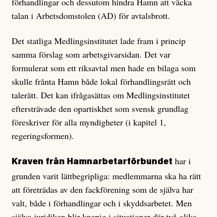
förhandlingar och dessutom hindra Hamn att väcka
talan i Arbetsdomstolen (AD) för avtalsbrott.
Det statliga Medlingsinstitutet lade fram i princip
samma förslag som arbetsgivarsidan. Det var
formulerat som ett riksavtal men hade en bilaga som
skulle frånta Hamn både lokal förhandlingsrätt och
talerätt. Det kan ifrågasättas om Medlingsinstitutet
eftersträvade den opartiskhet som svensk grundlag
föreskriver för alla myndigheter (i kapitel 1,
regeringsformen).
har i
Kraven från Hamnarbetarförbundet
grunden varit lättbegripliga: medlemmarna ska ha rätt
att företrädas av den fackförening som de själva har
valt, både i förhandlingar och i skyddsarbetet. Men
själva juridiken blir knepig i situationer där två olika