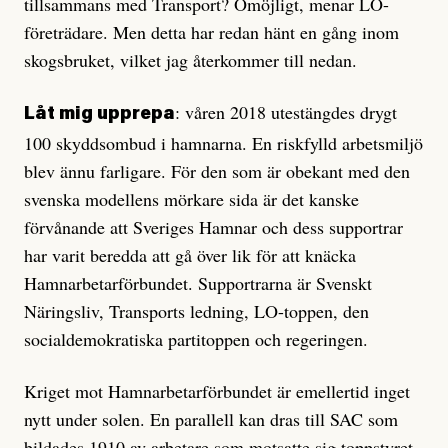
tillsammans med Transport? Omöjligt, menar LO-
företrädare. Men detta har redan hänt en gång inom
skogsbruket, vilket jag återkommer till nedan.
: våren 2018 utestängdes drygt
Låt mig upprepa
100 skyddsombud i hamnarna. En riskfylld arbetsmiljö
blev ännu farligare. För den som är obekant med den
svenska modellens mörkare sida är det kanske
förvånande att Sveriges Hamnar och dess supportrar
har varit beredda att gå över lik för att knäcka
Hamnarbetarförbundet. Supportrarna är Svenskt
Näringsliv, Transports ledning, LO-toppen, den
socialdemokratiska partitoppen och regeringen.
Kriget mot Hamnarbetarförbundet är emellertid inget
nytt under solen. En parallell kan dras till SAC som
bildades 1910 av arbetare som motsatte sig toppstyret