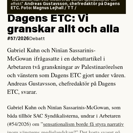
”Journalistik kan inte modereras utifrån spekulationer om
effekt.”
Andreas Gustavsson, chefredaktör på Dagens
ETC. Foto: Magnus Lejhall / TT /
Dagens ETC: Vi
granskar allt och alla
#57/2026
Debatt
Gabriel Kuhn och Ninïan Sassarinis-
McGowan ifrågasatte i en debattartikel i
Arbetaren två granskningar av Palestinarörelsen
och vänstern som Dagens ETC gjort under våren.
Andreas Gustavsson, chefredaktör på Dagens
ETC, svarar.
Gabriel Kuhn och Ninïan Sassarinis-McGowan, som
båda tillhör SAC Syndikalisterna, undrar i Arbetaren
(#54/2026) om ”
sensationalism borde få styra narrativ
inom vänsterns medielandskap
?” Det korta svaret på