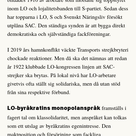
inom LO och lojalitetsbanden till S-partiet. Sedan dess
har topparna i LO, S och Svenskt Näringsliv försökt
utplåna SAC. Den ständiga synden är att bygga direkt
demokratiska och självständiga fackföreningar.
I 2019 års hamnkonflikt väckte Transports strejkbryteri
chockade reaktioner. Men då ska det nämnas att redan
år 1922 klubbade LO-kongressen linjen att SAC-
strejker ska brytas. På lokal nivå har LO-arbetare
givetvis ofta ställt sig solidariska, men då utan stöd
från sina respektive förbund.
framställs i
LO-byråkratins monopolanspråk
fagert tal om klassolidaritet, men anspråket kan tolkas
som ett utslag av byråkratins egenintresse. Den
maktposition och försörjning som fackliga