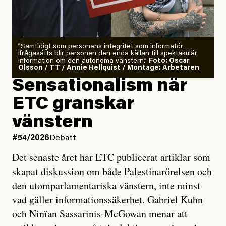
”Samtidigt som personens integritet som informatör
ifrågasätts blir personen den enda källan till spektakulär
information om den autonoma vänstern.”
Foto: Oscar
Olsson / TT / Annie Hellquist / Montage: Arbetaren
Sensationalism när
ETC granskar
vänstern
#54/2026
Debatt
Det senaste året har ETC publicerat artiklar som
skapat diskussion om både Palestinarörelsen och
den utomparlamentariska vänstern, inte minst
vad gäller informationssäkerhet. Gabriel Kuhn
och Ninïan Sassarinis-McGowan menar att