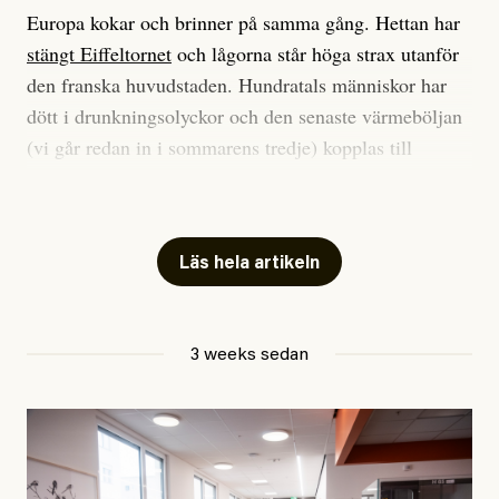
Europa kokar och brinner på samma gång. Hettan har
stängt Eiffeltornet
och lågorna står höga strax utanför
den franska huvudstaden. Hundratals människor har
dött i drunkningsolyckor och den senaste värmeböljan
(vi går redan in i sommarens tredje) kopplas till
tiotusentals för tidiga
dödsfall
.
Har du också panik i hettan? Känns det som en
mardröm? Bra, allt annat vore fullständigt orimligt.
Läs hela artikeln
Klimatforskaren Zeke Hausfather
skrev
på måndagen
att han brukar vara ganska återhållsam när han
3 weeks sedan
diskuterar klimatdata. Bara en enda gång – i
september 2023, när de globala temperaturerna för
månaden visade sig vara hela 0,5 °C varmare än någon
tidigare septembermånad – har han blivit chockad.