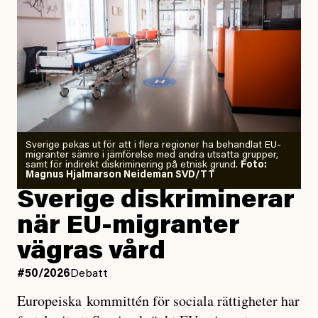
”Fram till i dag”, skriver han.
Årets El Niño kan bli den
starkaste som uppmätts
Zeke Hausfather är chockad igen efter att ha
Sverige pekas ut för att i flera regioner ha behandlat EU-
analyserat hur de olika klimatmodellerna bedömer
migranter sämre i jämförelse med andra utsatta grupper,
samt för indirekt diskriminering på etnisk grund.
Foto:
läget för hur den begynnande El Niño-händelsen ska
Magnus Hjalmarson Neideman SVD/TT
utveckla sig. El Niño är ett återkommande
Sverige diskriminerar
väderfenomen som uppstår när havsvattnet i delar av
när EU-migranter
Stilla havet blir ovanligt varmt. Det påverkar vädret
vägras vård
över stora delar av världen och under
våren
har
forskare allt oftare varnat för att den här El Niñon
#50/2026
Debatt
kommer att bli extrem.
Europeiska kommittén för sociala rättigheter har