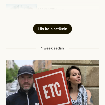
#54/2026
Kultur
Snart skrivs boken ”Barn i
fängelse”
Läs hela artikeln
Jesper Lundby
1 week sedan
Publicerad
29 July, 2026
Uppdaterad
29 July, 2026