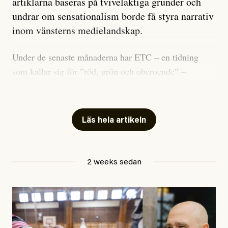
artiklarna baseras på tvivelaktiga grunder och
undrar om sensationalism borde få styra narrativ
inom vänsterns medielandskap.
Under de senaste månaderna har ETC – en tidning
som kallar sig för ”röd, grön och oberoende” –
publicerat två artiklar som vi gärna vill kommentera.
Artiklarna väcker flera frågor: Vem är det som ETC
skriver för? Vad betyder det att vara en ”röd, grön och
Läs hela artikeln
oberoende” tidning? Och vad är egentligen bra
journalistik?
2 weeks sedan
Den första artikeln publicerades den 10 mars 2026.
Titeln är
”Mystiska mannen förföljde ministern –
utpekas som israelisk infiltratör”
. Enligt ingressen
handlar artikeln om en person vars ”bakgrund skapar
splittring och oro i rörelsen”. Problemet är att artikeln