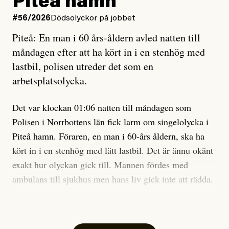
Piteå hamn
på att laga en gammal bod.
Vad är bra journalistik?
#56/2026
Dödsolyckor på jobbet
Piteå: En man i 60 års-åldern avled natten till
Jag sökte ljuset och meningen,
Ett försök till korta svar som jag hoppas kan förtydliga
måndagen efter att ha kört in i en stenhög med
efter det som var rent, rätt och sant,
för Kuhn och Sassarinis-McGowan och andra hur jag
lastbil, polisen utreder det som en
och aldrig såg jag det klarare än
som chefredaktör ser på Dagens ETC:s uppdrag och
arbetsplatsolycka.
när jag ombord på bussen hjälpte en tant.
roll.
Det var klockan 01:06 natten till måndagen som
Vi skriver för våra läsare som vill bli informerade,
Polisen i Norrbottens län
fick larm om singelolycka i
#23/2026
Intervjun
överraskade, bekräftade, utmanade – och som kräver
Jesper Lundby: ”Livet i sig
Piteå hamn. Föraren, en man i 60-års åldern, ska ha
att vi granskar allt och alla.
är ganska politiskt”
kört in i en stenhög med lätt lastbil. Det är ännu okänt
exakt hur olyckan gick till. Mannen fördes med
Vi är som sagt en röd, grön och oberoende tidning.
ambulans till sjukhus men hans liv gick inte att rädda.
Det betyder en annan journalistik än vad du hittar i
exempelvis Dagens Nyheter. Det märks på ledarsidan
Jesper Lundby
– Vi utreder det som en arbetsplatsolycka och har
men också i nyhetsbevakningen. Det handlar om
Publicerad
5 August, 2026
samlat in kameraövervakning och hållit förhör på
perspektiv och urval. Det handlar däremot aldrig om