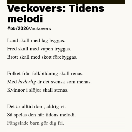
Debattartikel i Arbetaren
Veckovers: Tidens
Publicerad
3 August, 2026
Publicerad
6 August, 2026
melodi
Uppdaterad
3 August, 2026
Uppdaterad
6 August, 2026
#55/2026
Veckovers
Land skall med lag byggas.
Fred skall med vapen tryggas.
Brott skall med skott förebyggas.
Folket från folkbildning skall renas.
Med
hederlig
är det svensk som menas.
Kvinnor i slöjor skall stenas.
Det är alltid dom, aldrig vi.
Så spelas den här tidens melodi.
Fängslade barn gör dig fri.