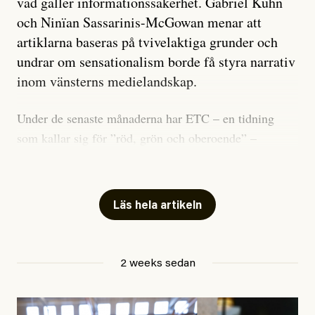
vad gäller informationssäkerhet. Gabriel Kuhn
och Ninïan Sassarinis-McGowan menar att
artiklarna baseras på tvivelaktiga grunder och
undrar om sensationalism borde få styra narrativ
inom vänsterns medielandskap.
Under de senaste månaderna har ETC – en tidning
som kallar sig för ”röd, grön och oberoende” –
publicerat två artiklar som vi gärna vill kommentera.
Artiklarna väcker flera frågor: Vem är det som ETC
skriver för? Vad betyder det att vara en ”röd, grön och
Läs hela artikeln
oberoende” tidning? Och vad är egentligen bra
journalistik?
2 weeks sedan
Den första artikeln publicerades den 10 mars 2026.
Titeln är
”Mystiska mannen förföljde ministern –
utpekas som israelisk infiltratör”
. Enligt ingressen