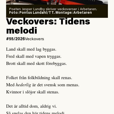
Poeten Jesper Lundby skriver veckoverser i Arbetaren.
Joel Kellgren
Foto: Pontus Lundahl/TT. Montage: Arbetaren
Debattartikel i Arbetaren
Veckovers: Tidens
Publicerad
3 August, 2026
Publicerad
6 August, 2026
melodi
Uppdaterad
3 August, 2026
Uppdaterad
7 August, 2026
#55/2026
Veckovers
Land skall med lag byggas.
Fred skall med vapen tryggas.
Brott skall med skott förebyggas.
Folket från folkbildning skall renas.
Med
hederlig
är det svensk som menas.
Kvinnor i slöjor skall stenas.
Det är alltid dom, aldrig vi.
Så spelas den här tidens melodi.