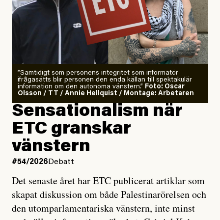
”Samtidigt som personens integritet som informatör
ifrågasätts blir personen den enda källan till spektakulär
information om den autonoma vänstern.”
Foto: Oscar
Olsson / TT / Annie Hellquist / Montage: Arbetaren
Sensationalism när
ETC granskar
vänstern
#54/2026
Debatt
Det senaste året har ETC publicerat artiklar som
skapat diskussion om både Palestinarörelsen och
den utomparlamentariska vänstern, inte minst