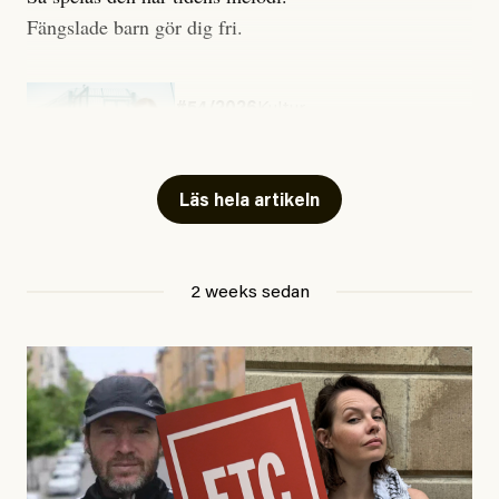
Fängslade barn gör dig fri.
#54/2026
Kultur
Snart skrivs boken ”Barn i
fängelse”
Läs hela artikeln
Jesper Lundby
2 weeks sedan
Publicerad
29 July, 2026
Uppdaterad
29 July, 2026