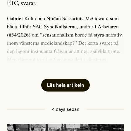
ETC, svarar.
Gabriel Kuhn och Ninïan Sassarinis-McGowan, som
båda tillhör SAC Syndikalisterna, undrar i Arbetaren
(#54/2026) om ”
sensationalism borde få styra narrativ
inom vänsterns medielandskap
?” Det korta svaret på
den lagom insinuanta frågan är att nej, självklart inte.
Men däremot tror jag fler inom detta vänsterns
medielandskap skulle må bra av en sund populism, i
betydelsen att göra avslöjande och undersökande
journalistik som vänder sig till många snarare än att
Läs hela artikeln
jaga inbördes beundran. Det har i alla fall fungerat för
Dagens ETC.
4 days sedan
Det är två specifika artiklar som Kuhn och Sassarinis-
McGowan riktar sin kritik mot.