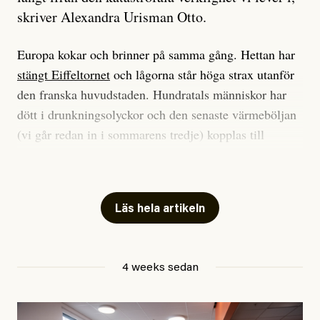
skriver Alexandra Urisman Otto.
Europa kokar och brinner på samma gång. Hettan har
stängt Eiffeltornet
och lågorna står höga strax utanför
den franska huvudstaden. Hundratals människor har
dött i drunkningsolyckor och den senaste värmeböljan
(vi går redan in i sommarens tredje) kopplas till
tiotusentals för tidiga
dödsfall
.
Har du också panik i hettan? Känns det som en
mardröm? Bra, allt annat vore fullständigt orimligt.
Läs hela artikeln
Klimatforskaren Zeke Hausfather
skrev
på måndagen
att han brukar vara ganska återhållsam när han
4 weeks sedan
diskuterar klimatdata. Bara en enda gång – i
september 2023, när de globala temperaturerna för