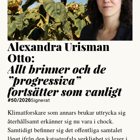
Jesper Lundby
Publicerad
15 July, 2026
Uppdaterad
15 July, 2026
Alexandra Urisman
Otto:
Allt brinner och de
”progressiva”
fortsätter som vanligt
#50/2026
Signerat
Klimatforskare som annars brukar uttrycka sig
återhållsamt erkänner sig nu vara i chock.
Samtidigt befinner sig det offentliga samtalet
långt ifrån den katastrofala verklighet vi lever i,