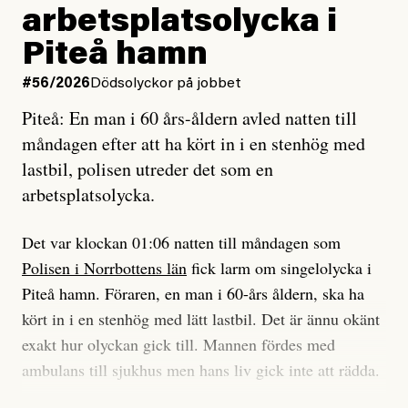
Jag lärde mig renovera
Vad betyder det att vara en röd, grön och oberoende
arbetsplatsolycka i
enligt uråldrig metod
tidning?
och lade min sista ungdom
Piteå hamn
på att laga en gammal bod.
Vad är bra journalistik?
#56/2026
Dödsolyckor på jobbet
Piteå: En man i 60 års-åldern avled natten till
Jag sökte ljuset och meningen,
Ett försök till korta svar som jag hoppas kan förtydliga
måndagen efter att ha kört in i en stenhög med
efter det som var rent, rätt och sant,
för Kuhn och Sassarinis-McGowan och andra hur jag
lastbil, polisen utreder det som en
och aldrig såg jag det klarare än
som chefredaktör ser på Dagens ETC:s uppdrag och
arbetsplatsolycka.
när jag ombord på bussen hjälpte en tant.
roll.
Det var klockan 01:06 natten till måndagen som
Vi skriver för våra läsare som vill bli informerade,
Polisen i Norrbottens län
fick larm om singelolycka i
#23/2026
Intervjun
överraskade, bekräftade, utmanade – och som kräver
Jesper Lundby: ”Livet i sig
Piteå hamn. Föraren, en man i 60-års åldern, ska ha
att vi granskar allt och alla.
är ganska politiskt”
kört in i en stenhög med lätt lastbil. Det är ännu okänt
exakt hur olyckan gick till. Mannen fördes med
Vi är som sagt en röd, grön och oberoende tidning.
ambulans till sjukhus men hans liv gick inte att rädda.
Det betyder en annan journalistik än vad du hittar i
exempelvis Dagens Nyheter. Det märks på ledarsidan
Jesper Lundby