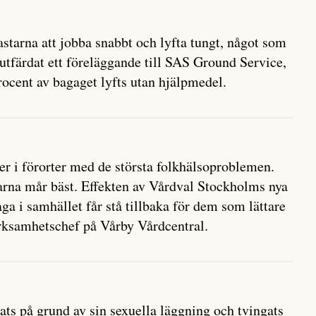
lastarna att jobba snabbt och lyfta tungt, något som
utfärdat ett föreläggande till SAS Ground Service,
procent av bagaget lyfts utan hjälpmedel.
r i förorter med de största folkhälsoproblemen.
arna mår bäst. Effekten av Vårdval Stockholms nya
a i samhället får stå tillbaka för dem som lättare
erksamhetschef på Vårby Vårdcentral.
ats på grund av sin sexuella läggning och tvingats