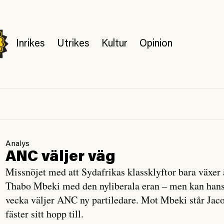
Inrikes
Utrikes
Kultur
Opinion
Analys
ANC väljer väg
Missnöjet med att Sydafrikas klassklyftor bara växer ä
Thabo Mbeki med den nyliberala eran – men kan hans u
vecka väljer ANC ny partiledare. Mot Mbeki står Jac
fäster sitt hopp till.