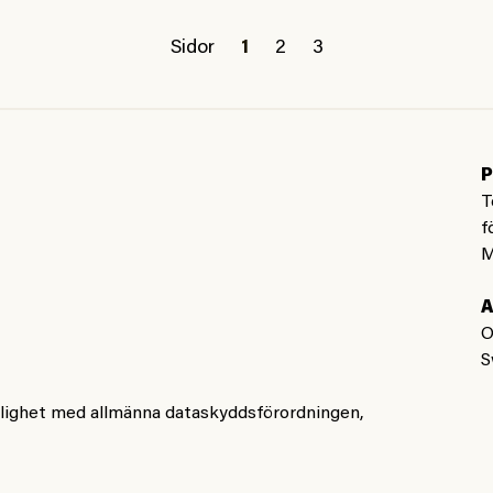
Sidor
1
2
3
P
T
f
M
A
O
S
nlighet med allmänna dataskyddsförordningen,