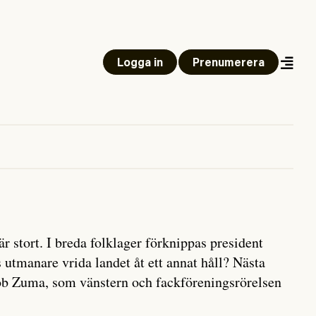
Logga in
Prenumerera
r stort. I breda folklager förknippas president
tmanare vrida landet åt ett annat håll? Nästa
ob Zuma, som vänstern och fackföreningsrörelsen