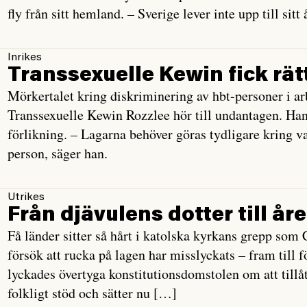
fly från sitt hemland. – Sverige lever inte upp till sit
Inrikes
Transsexuelle Kewin fick rät
Mörkertalet kring diskriminering av hbt-personer i arb
Transsexuelle Kewin Rozzlee hör till undantagen. Han 
förlikning. – Lagarna behöver göras tydligare kring v
person, säger han.
Utrikes
Från djävulens dotter till år
Få länder sitter så hårt i katolska kyrkans grepp som 
försök att rucka på lagen har misslyckats – fram till f
lyckades övertyga konstitutionsdomstolen om att tillåta
folkligt stöd och sätter nu […]