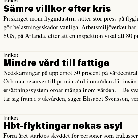
Inrikes
Sämre villkor efter kris
Priskriget inom flygindustrin sätter stor press på flyg
gör belastningsskador vanliga. Arbetsmiljöverket har 
SGS, på Arlanda, efter att en inspektion visat att 80 
Inrikes
Mindre vård till fattiga
Nedskärningar på upp emot 30 procent på vårdcentrale
Och mer resurser till primärvård i områden där invån
ersättningssystem oroar många inom vården. – De svag
tar sig fram i sjukvården, säger Elisabet Svensson, v
Inrikes
Hbt-flyktingar nekas asyl
Förra året stärktes skyddet för personer som trakasser