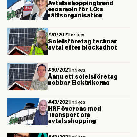
Avtalsshoppingtrend
orosmoln för LO:s
rättsorganisation
#51/2021
Inrikes
Solelsföretag tecknar
avtal efter blockadhot
#50/2021
Inrikes
Ännu ett solelsföretag
nobbar Elektrikerna
#43/2021
Inrikes
HRF överens med
Transport om
avtalsshopping