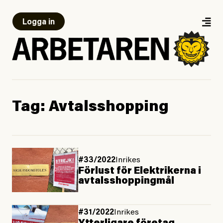
Logga in
Tag:
Avtalsshopping
#33/2022
Inrikes
Förlust för Elektrikerna i
avtals­shopp­ing­mål
#31/2022
Inrikes