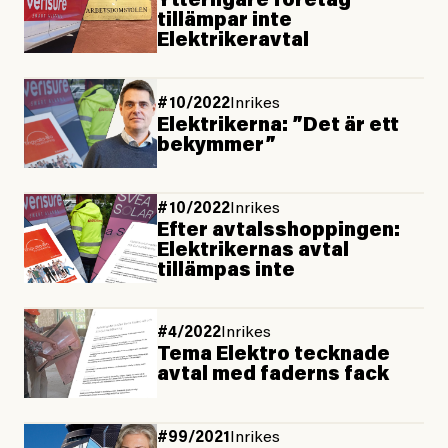
Ytterligare företag
tillämpar inte
Elektrikeravtal
#10/2022
Inrikes
Elektrikerna: ”Det är ett
bekymmer”
#10/2022
Inrikes
Efter avtals­shopp­ing­en:
Elektrikernas avtal
tillämpas inte
#4/2022
Inrikes
Tema Elektro tecknade
avtal med faderns fack
#99/2021
Inrikes