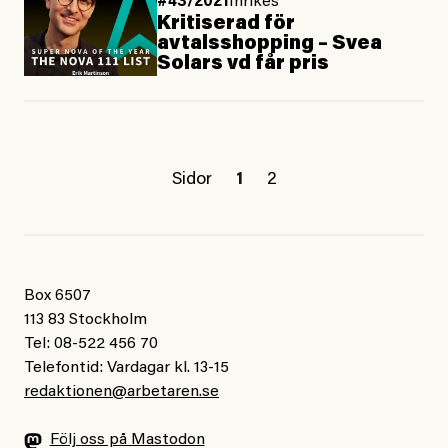
#43/2021
Inrikes
Kritiserad för
avtalsshopping – Svea
Solars vd får pris
Sidor
1
2
Box 6507
113 83 Stockholm
Tel: 08-522 456 70
Telefontid: Vardagar kl. 13-15
redaktionen@arbetaren.se
Följ oss på Mastodon