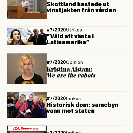
Skottland kastade ut
vinstjakten från vården
#7/2020
Utrikes
”Våld att vänta i
Latinamerika”
#7/2020
Opinion
Kristina Alstam:
We are the robots
#7/2020
Inrikes
Historisk dom: samebyn
vann mot staten