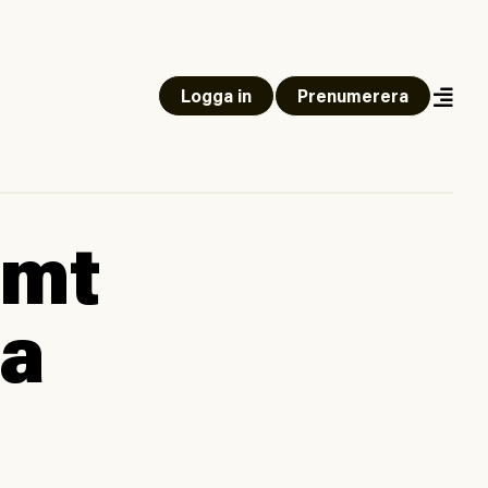
Logga in
Prenumerera
umt
ra