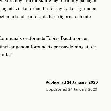
en vore nog. Varför skulle jag offra mig på något
 jag att vi ska förhandla för jag tycker i grunden
rbetsmarknad ska lösa de här frågorna och inte
ommunals ordförande Tobias Baudin om en
nvisar genom förbundets pressavdelning att de
 fallet”.
Publicerad
24 January, 2020
Uppdaterad
24 January, 2020