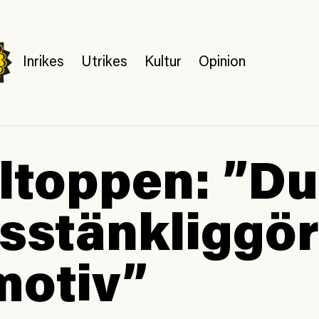
Inrikes
Utrikes
Kultur
Opinion
ltoppen: ”D
isstänkliggö
motiv”