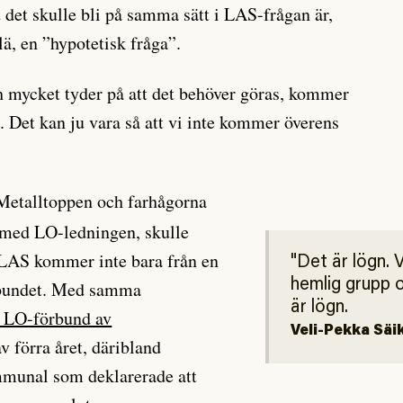
 det skulle bli på samma sätt i LAS-frågan är,
ä, en ”hypotetisk fråga”.
ch mycket tyder på att det behöver göras, kommer
d. Det kan ju vara så att vi inte kommer överens
Metalltoppen och farhågorna
 med LO-ledningen, skulle
t LAS kommer inte bara från en
Det är lögn. V
hemlig grupp 
rbundet. Med samma
är lögn.
 LO-förbund av
Veli-Pekka Säi
av förra året, däribland
munal som deklarerade att