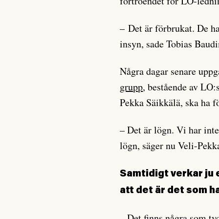
förtroendet för LO-ledni
– Det är förbrukat. De ha
insyn, sade Tobias Baud
Några dagar senare uppg
grupp
, bestående av LO:
Pekka Säikkälä, ska ha f
– Det är lögn. Vi har int
lögn, säger nu Veli-Pekk
Samtidigt verkar ju
att det är det som h
– Det finns några som tyc