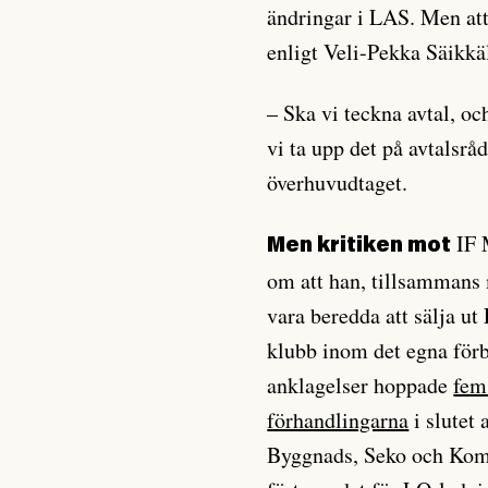
ändringar i LAS. Men att
enligt Veli-Pekka Säikkäl
– Ska vi teckna avtal, o
vi ta upp det på avtalsrå
överhuvudtaget.
IF 
Men kritiken mot
om att han, tillsammans
vara beredda att sälja u
klubb inom det egna fö
anklagelser hoppade
fem
förhandlingarna
i slutet 
Byggnads, Seko och Kom