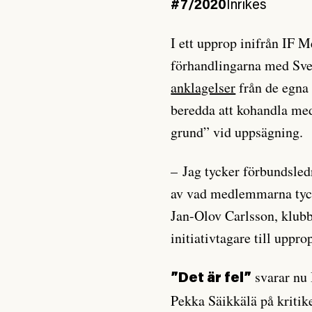
#7/2020
Inrikes
I ett upprop inifrån IF M
förhandlingarna med Sve
anklagelser
från de egna 
beredda att kohandla med
grund” vid uppsägning.
– Jag tycker förbundsledn
av vad medlemmarna tyck
Jan-Olov Carlsson, klub
initiativtagare till uppro
svarar nu 
”Det är fel”
Pekka Säikkälä på kritik