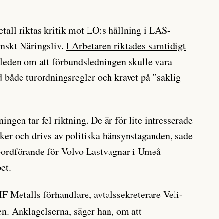
etall riktas kritik mot LO:s hållning i LAS-
nskt Näringsliv.
I Arbetaren riktades samtidigt
leden om att förbundsledningen skulle vara
 både turordningsregler och kravet på ”saklig
ingen tar fel riktning. De är för lite intresserade
er och drivs av politiska hänsynstaganden, sade
bordförande för Volvo Lastvagnar i Umeå
pet.
IF Metalls förhandlare, avtalssekreterare Veli-
en. Anklagelserna, säger han, om att