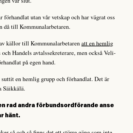
ngen var slut.
r förhandlat utan vår vetskap och har vägrat oss
in då till Kommunalarbetaren.
av källor till Kommunalarbetaren
att en hemlig
s och Handels avtalssekreterare, men också Veli-
örhandlat på egen hand.
e suttit en hemlig grupp och förhandlat. Det är
a Säikkälä.
 en rad andra förbundsordförande anse
ar hänt.
ker så och så finns det ett större gäng som inte