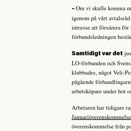
Om vi skulle komma med
–
igenom på vårt avtalsråd 
intresse att försämra fö
förbundsledningen bestäm
jus
Samtidigt var det
LO-förbunden och Svens
klubbades, något Veli-Pe
pågående förhandlingarn
arbetsköpare under hot o
Arbetaren har tidigare ra
Januariöverenskommels
överenskommelse från par