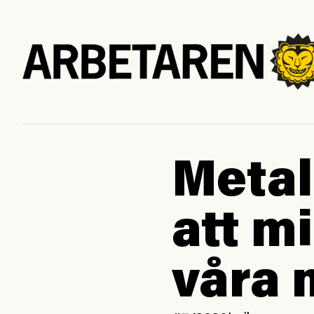
Metal
att m
våra 