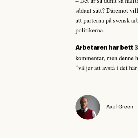
– Det är så dumt så hälft
sådant sätt? Däremot vill
att parterna på svensk a
politikerna.
K
Arbetaren har bett
kommentar, men denne hä
”väljer att avstå i det här
Axel Green