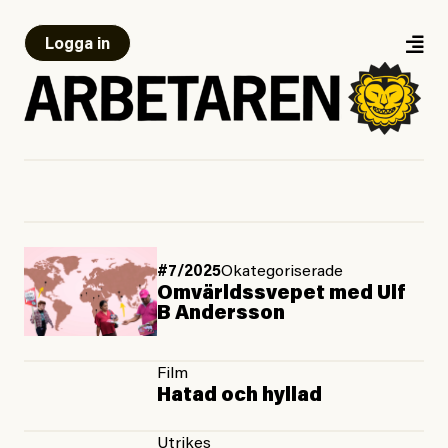
Logga in
#7/2025
Okategoriserade
Omvärldssvepet med Ulf
B Andersson
Film
Hatad och hyllad
Utrikes