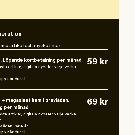
eration
 denna artikel och mycket mer
59 kr
n. Löpande kortbetalning per månad
låsta artiklar, digitala nyheter varje vecka
n
pp när du vill
69 kr
n + magasinet hem i brevlådan.
ng per månad
låsta artiklar, digitala nyheter varje vecka
n
vlådan varje år
pp när du vill