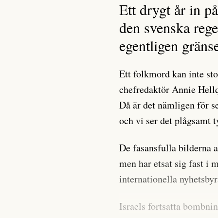
Ett drygt år in 
den svenska reger
egentligen gräns
Ett folkmord kan inte st
chefredaktör Annie Hellqu
Då är det nämligen för s
och vi ser det plågsamt t
De fasansfulla bilderna a
men har etsat sig fast i 
internationella nyhetsby
Israels fortsatta bombnin