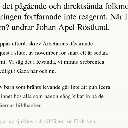
på det pågående och direktsända folkm
ingen fortfarande inte reagerat. När i
en? undrar Johan Apel Röstlund.
oppas efteråt skrev Arbetarens dåvarande
ist i slutet av november för snart ett år sedan.
ent. Vi såg det i Rwanda, vi minns Srebrenica
ydligt i Gaza här och nu.
v barn som bränts levande går inte att publicera
minnet hos alla som någon gång kikat in på de
råernas bildbanker.
gar av sjukhus och tältläger för fördrivna