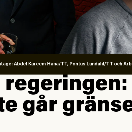
tage: Abdel Kareem Hana/TT, Pontus Lundahl/TT och Ar
 regeringen: 
te går gräns