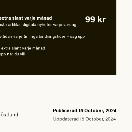
99 kr
xtra slant varje månad
 låsta artiklar, digitala nyheter varje vardag
n
vlådan varje år Inga bindningstider – säg upp
extra slant varje månad
pp när du vill
Publicerad
15 October, 2024
Röstlund
Uppdaterad
15 October, 2024