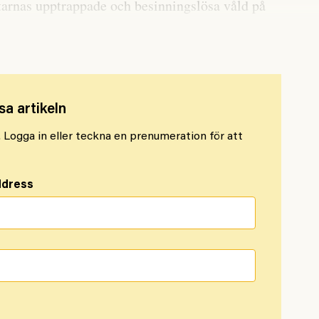
ttarnas upptrappade och besinningslösa våld på
na mot FN:s fredsbevarande styrkor i Libanon.
sa artikeln
l. Logga in eller teckna en prenumeration för att
ddress