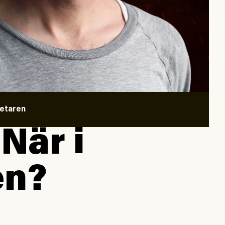
betaren
När i
en?