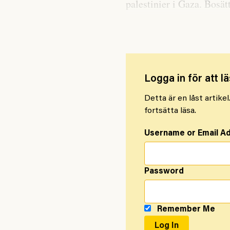
palestinier i Gaza. Bosä
Västbanken och attacker
Logga in för att lä
Detta är en låst artike
fortsätta läsa.
Username or Email A
Password
Remember Me