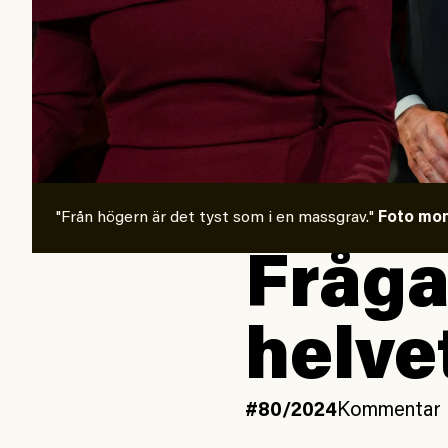
"Från högern är det tyst som i en massgrav."
Foto mon
Fråga
helve
#80/2024
Kommentar