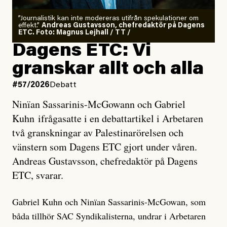
”Journalistik kan inte modereras utifrån spekulationer om
effekt.”
Andreas Gustavsson, chefredaktör på Dagens
ETC. Foto: Magnus Lejhall / TT /
Dagens ETC: Vi
granskar allt och alla
#57/2026
Debatt
Ninïan Sassarinis-McGowann och Gabriel
Kuhn ifrågasatte i en debattartikel i Arbetaren
två granskningar av Palestinarörelsen och
vänstern som Dagens ETC gjort under våren.
Andreas Gustavsson, chefredaktör på Dagens
ETC, svarar.
Gabriel Kuhn och Ninïan Sassarinis-McGowan, som
båda tillhör SAC Syndikalisterna, undrar i Arbetaren