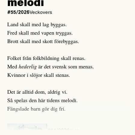
melodi
Uppdaterad
3 August, 2026
Uppdaterad
7 August, 2026
#55/2026
Veckovers
Land skall med lag byggas.
Fred skall med vapen tryggas.
Brott skall med skott förebyggas.
Folket från folkbildning skall renas.
Med
hederlig
är det svensk som menas.
Kvinnor i slöjor skall stenas.
Det är alltid dom, aldrig vi.
Så spelas den här tidens melodi.
Fängslade barn gör dig fri.
#54/2026
Kultur