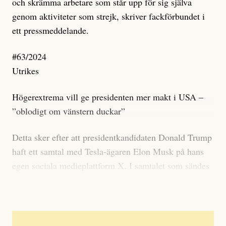
och skrämma arbetare som står upp för sig själva
genom aktiviteter som strejk, skriver fackförbundet i
ett pressmeddelande.
#63/2024
Utrikes
Högerextrema vill ge presidenten mer makt i USA –
”oblodigt om vänstern duckar”
Detta sker efter att presidentkandidaten Donald Trump
haft ett samtal med Tesla-ägaren Elon Musk på hans
egen sociala medieplattform X. I samtalet som sändes
inför över en miljon lyssnare säger Trump till Musk: