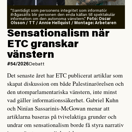
”Samtidigt som personens integritet som informatör
ifrågasätts blir personen den enda källan till spektakulär
information om den autonoma vänstern.”
Foto: Oscar
Olsson / TT / Annie Hellquist / Montage: Arbetaren
Sensationalism när
ETC granskar
vänstern
#54/2026
Debatt
Det senaste året har ETC publicerat artiklar som
skapat diskussion om både Palestinarörelsen och
den utomparlamentariska vänstern, inte minst
vad gäller informationssäkerhet. Gabriel Kuhn
och Ninïan Sassarinis-McGowan menar att
artiklarna baseras på tvivelaktiga grunder och
undrar om sensationalism borde få styra narrativ