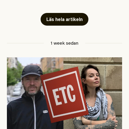
Snart skrivs boken ”Barn i
fängelse”
Läs hela artikeln
Jesper Lundby
1 week sedan
Publicerad
29 July, 2026
Uppdaterad
29 July, 2026