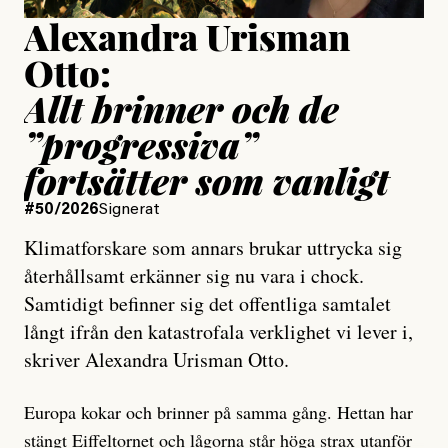
Alexandra Urisman
Otto:
Allt brinner och de
”progressiva”
fortsätter som vanligt
#50/2026
Signerat
Klimatforskare som annars brukar uttrycka sig
återhållsamt erkänner sig nu vara i chock.
Samtidigt befinner sig det offentliga samtalet
långt ifrån den katastrofala verklighet vi lever i,
skriver Alexandra Urisman Otto.
Europa kokar och brinner på samma gång. Hettan har
stängt Eiffeltornet
och lågorna står höga strax utanför