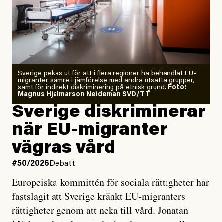
Årets El Niño kan bli den
starkaste som uppmätts
Zeke Hausfather är chockad igen efter att ha
Sverige pekas ut för att i flera regioner ha behandlat EU-
analyserat hur de olika klimatmodellerna bedömer
migranter sämre i jämförelse med andra utsatta grupper,
samt för indirekt diskriminering på etnisk grund.
Foto:
läget för hur den begynnande El Niño-händelsen ska
Magnus Hjalmarson Neideman SVD/TT
utveckla sig. El Niño är ett återkommande
Sverige diskriminerar
väderfenomen som uppstår när havsvattnet i delar av
när EU-migranter
Stilla havet blir ovanligt varmt. Det påverkar vädret
vägras vård
över stora delar av världen och under
våren
har
forskare allt oftare varnat för att den här El Niñon
#50/2026
Debatt
kommer att bli extrem.
Europeiska kommittén för sociala rättigheter har
fastslagit att Sverige kränkt EU-migranters
Det verkar vara en underdrift, menar nu Zeke
rättigheter genom att neka till vård. Jonatan
Hausfather.