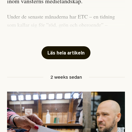
inom vänsterns medielandskap.
Under de senaste månaderna har ETC – en tidning
som kallar sig för ”röd, grön och oberoende” –
publicerat två artiklar som vi gärna vill kommentera.
Artiklarna väcker flera frågor: Vem är det som ETC
skriver för? Vad betyder det att vara en ”röd, grön och
Läs hela artikeln
oberoende” tidning? Och vad är egentligen bra
journalistik?
2 weeks sedan
Den första artikeln publicerades den 10 mars 2026.
Titeln är
”Mystiska mannen förföljde ministern –
utpekas som israelisk infiltratör”
. Enligt ingressen
handlar artikeln om en person vars ”bakgrund skapar
splittring och oro i rörelsen”. Problemet är att artikeln
skapar betydligt mer oro i palestinarörelsen – och den
oberoende vänstern – än den porträtterade personen