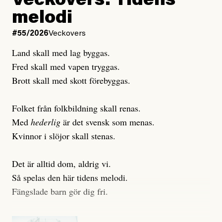
Veckovers: Tidens
Publicerad
3 August, 2026
Publicerad
6 August, 2026
melodi
Uppdaterad
3 August, 2026
Uppdaterad
7 August, 2026
#55/2026
Veckovers
Land skall med lag byggas.
Fred skall med vapen tryggas.
Brott skall med skott förebyggas.
Folket från folkbildning skall renas.
Med
hederlig
är det svensk som menas.
Kvinnor i slöjor skall stenas.
Det är alltid dom, aldrig vi.
Så spelas den här tidens melodi.
Fängslade barn gör dig fri.