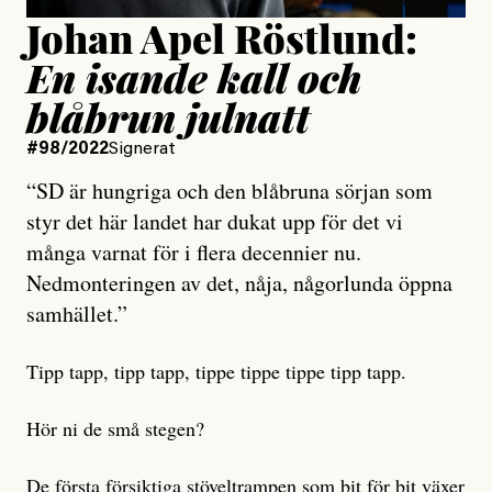
Johan Apel Röstlund:
En isande kall och
blåbrun julnatt
#98/2022
Signerat
“SD är hungriga och den blåbruna sörjan som
styr det här landet har dukat upp för det vi
många varnat för i flera decennier nu.
Nedmonteringen av det, nåja, någorlunda öppna
samhället.”
Tipp tapp, tipp tapp, tippe tippe tippe tipp tapp.
Hör ni de små stegen?
De första försiktiga stöveltrampen som bit för bit växer