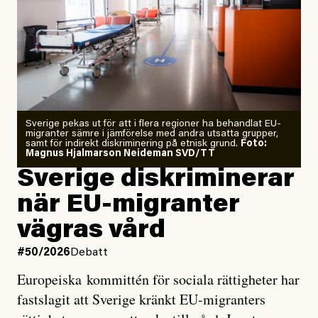
”Fram till i dag”, skriver han.
Årets El Niño kan bli den
starkaste som uppmätts
Zeke Hausfather är chockad igen efter att ha
Sverige pekas ut för att i flera regioner ha behandlat EU-
analyserat hur de olika klimatmodellerna bedömer
migranter sämre i jämförelse med andra utsatta grupper,
samt för indirekt diskriminering på etnisk grund.
Foto:
läget för hur den begynnande El Niño-händelsen ska
Magnus Hjalmarson Neideman SVD/TT
utveckla sig. El Niño är ett återkommande
Sverige diskriminerar
väderfenomen som uppstår när havsvattnet i delar av
när EU-migranter
Stilla havet blir ovanligt varmt. Det påverkar vädret
vägras vård
över stora delar av världen och under
våren
har
forskare allt oftare varnat för att den här El Niñon
#50/2026
Debatt
kommer att bli extrem.
Europeiska kommittén för sociala rättigheter har
fastslagit att Sverige kränkt EU-migranters
Det verkar vara en underdrift, menar nu Zeke