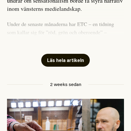
undrar om sensationalism borde få styra narrativ
inom vänsterns medielandskap.
Under de senaste månaderna har ETC – en tidning
som kallar sig för ”röd, grön och oberoende” –
publicerat två artiklar som vi gärna vill kommentera.
Artiklarna väcker flera frågor: Vem är det som ETC
skriver för? Vad betyder det att vara en ”röd, grön och
Läs hela artikeln
oberoende” tidning? Och vad är egentligen bra
journalistik?
2 weeks sedan
Den första artikeln publicerades den 10 mars 2026.
Titeln är
”Mystiska mannen förföljde ministern –
utpekas som israelisk infiltratör”
. Enligt ingressen
handlar artikeln om en person vars ”bakgrund skapar
splittring och oro i rörelsen”. Problemet är att artikeln
skapar betydligt mer oro i palestinarörelsen – och den