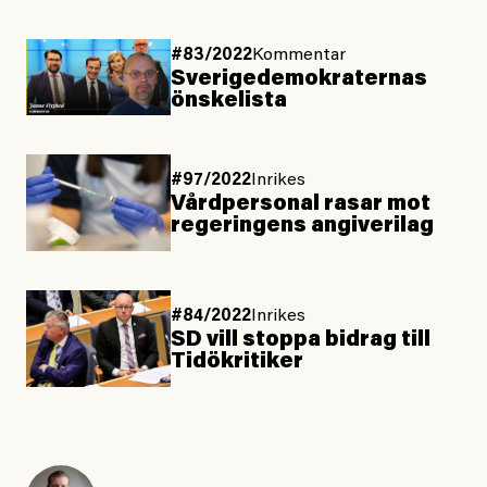
#83/2022
Kommentar
Sverigedemokraternas
önskelista
#97/2022
Inrikes
Vårdpersonal rasar mot
regeringens angiverilag
#84/2022
Inrikes
SD vill stoppa bidrag till
Tidökritiker