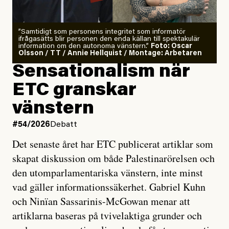
”Samtidigt som personens integritet som informatör
ifrågasätts blir personen den enda källan till spektakulär
information om den autonoma vänstern.”
Foto: Oscar
Olsson / TT / Annie Hellquist / Montage: Arbetaren
Sensationalism när
ETC granskar
vänstern
#54/2026
Debatt
Det senaste året har ETC publicerat artiklar som
skapat diskussion om både Palestinarörelsen och
den utomparlamentariska vänstern, inte minst
vad gäller informationssäkerhet. Gabriel Kuhn
och Ninïan Sassarinis-McGowan menar att
artiklarna baseras på tvivelaktiga grunder och