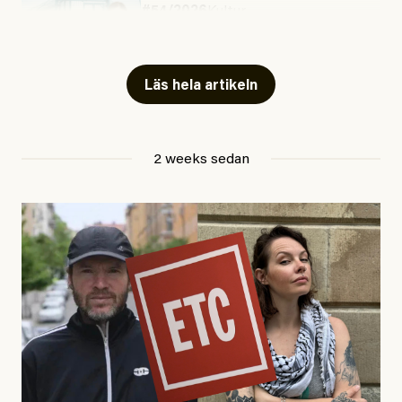
#54/2026
Kultur
Snart skrivs boken ”Barn i
fängelse”
Läs hela artikeln
Jesper Lundby
2 weeks sedan
Publicerad
29 July, 2026
Uppdaterad
29 July, 2026