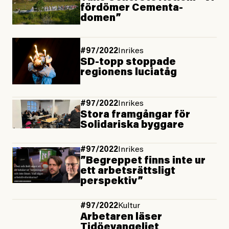
fördömer Cementa-
domen”
#97/2022
Inrikes
SD-topp stoppade
regionens luciatåg
#97/2022
Inrikes
Stora framgångar för
Solidariska byggare
#97/2022
Inrikes
”Begreppet finns inte ur
ett arbetsrättsligt
perspektiv”
#97/2022
Kultur
Arbetaren läser
Tidöevangeliet