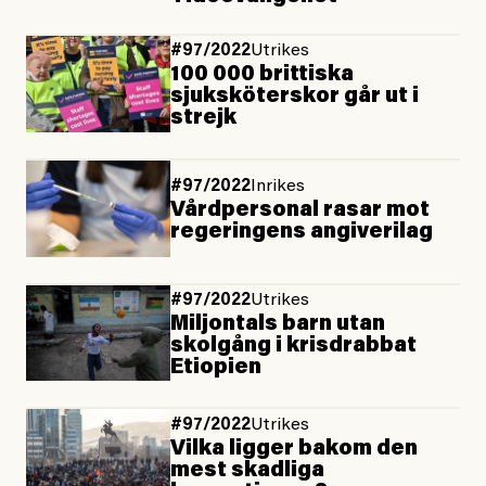
#97/2022
Utrikes
100 000 brittiska
sjuksköterskor går ut i
strejk
#97/2022
Inrikes
Vårdpersonal rasar mot
regeringens angiverilag
#97/2022
Utrikes
Miljontals barn utan
skolgång i krisdrabbat
Etiopien
#97/2022
Utrikes
Vilka ligger bakom den
mest skadliga