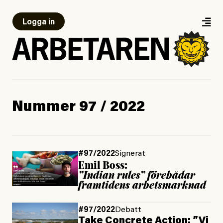
Logga in
Nummer 97 / 2022
#97/2022
Signerat
Emil Boss:
”Indian rules” förebådar
framtidens arbetsmarknad
#97/2022
Debatt
Take Concrete Action: ”Vi