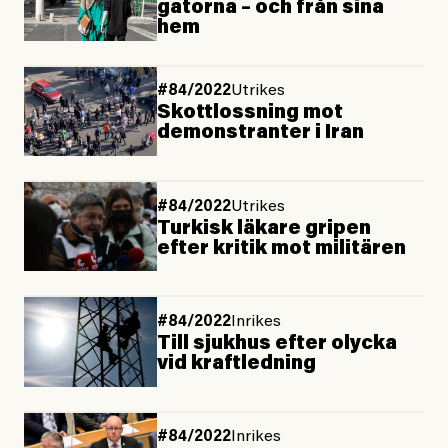
gatorna – och från sina
hem
#84/2022
Utrikes
Skottlossning mot
demonstranter i Iran
#84/2022
Utrikes
Turkisk läkare gripen
efter kritik mot militären
#84/2022
Inrikes
Till sjukhus efter olycka
vid kraftledning
#84/2022
Inrikes