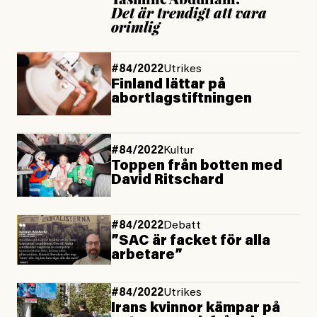
Det är trendigt att vara
orimlig
#84/2022
Utrikes
Finland lättar på
abortlagstiftningen
#84/2022
Kultur
Toppen från botten med
David Ritschard
#84/2022
Debatt
”SAC är facket för alla
arbetare”
#84/2022
Utrikes
Irans kvinnor kämpar på