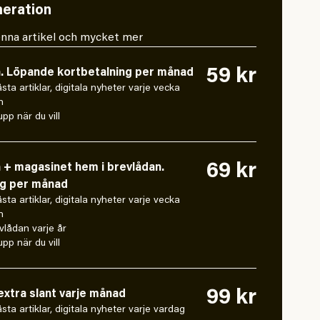
eration
 denna artikel och mycket mer
59 kr
n. Löpande kortbetalning per månad
låsta artiklar, digitala nyheter varje vecka
n
pp när du vill
69 kr
n + magasinet hem i brevlådan.
ng per månad
låsta artiklar, digitala nyheter varje vecka
n
vlådan varje år
pp när du vill
99 kr
xtra slant varje månad
 låsta artiklar, digitala nyheter varje vardag