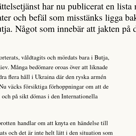
ttelsetjänst har nu publicerat en lis
ater och befäl som misstänks ligga ba
utja. Något som innebär att jakten på 
orterats, våldtagits och mördats bara i Butja,
Kiev. Många bedömare oroas över att liknade
dra flera håll i Ukraina där den ryska armén
. Nu väcks försiktiga förhoppningar om att de
 och på sikt dömas i den Internationella
rotten handlar om att knyta en händelse till
ts och det är inte helt lätt i den situation som