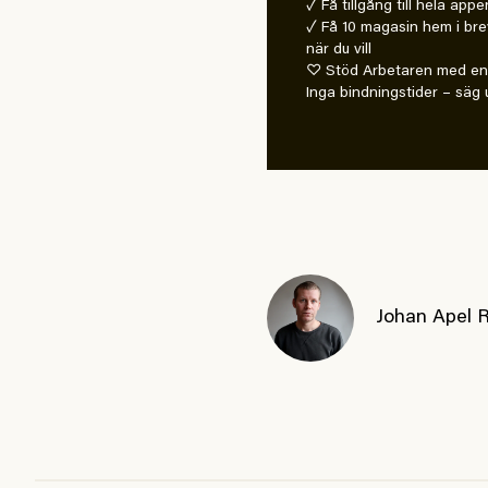
✓ Få tillgång till hela appe
✓ Få 10 magasin hem i bre
när du vill
♡ Stöd Arbetaren med en 
Inga bindningstider – säg u
Johan Apel 