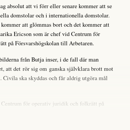
jag absolut att vi förr eller senare kommer att se
ella domstolar och i internationella domstolar.
m kommer att glömmas bort och det kommer att
arika Ericson som är chef vid Centrum för
rätt på Försvarshögskolan till Arbetaren.
 bilderna från Butja inser, i de fall där man
et, att det rör sig om ganska självklara brott mot
. Civila ska skyddas och får aldrig utgöra mål
 Centrum för operativ juridik och folkrätt på