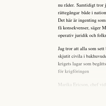
nu råder. Samtidigt tror 
rättegångar både i nation
Det här är ingenting so
få konsekvenser, säger M
operativ juridik och folk
Jag tror att alla som sett
skjutit civila i bakhuvud
krigets lagar som begåtts
för krigföringen
Marika Ericson, chef vid
Försvarshögskolan