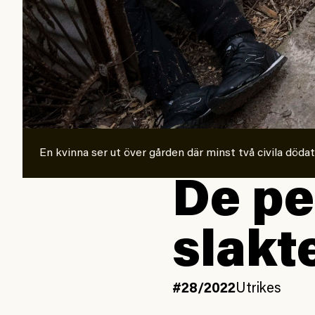
En kvinna ser ut över gården där minst två civila dödat
De pe
slakt
#28/2022
Utrikes