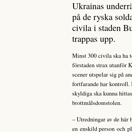
Ukrainas underrä
på de ryska sold
civila i staden B
trappas upp.
Minst 300 civila ska ha t
förstaden strax utanför 
scener utspelar sig på an
fortfarande har kontroll
skyldiga ska kunna hittas
brottmålsdomstolen.
– Utredningar av de här b
en enskild person och pla