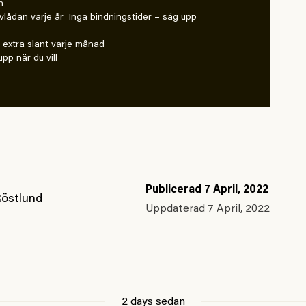
n
vlådan varje år Inga bindningstider – säg upp
extra slant varje månad
pp när du vill
Publicerad
7 April, 2022
Röstlund
Uppdaterad
7 April, 2022
2 days sedan