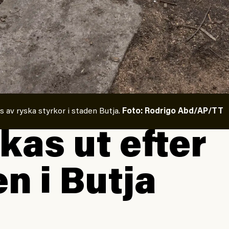
s av ryska styrkor i staden Butja.
Foto: Rodrigo Abd/AP/TT
kas ut efter
en i Butja