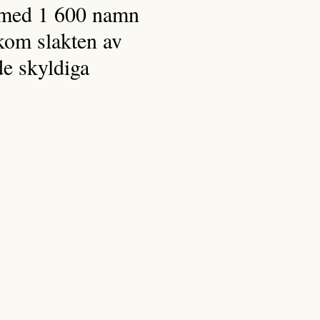
ta med 1 600 namn
kom slakten av
de skyldiga