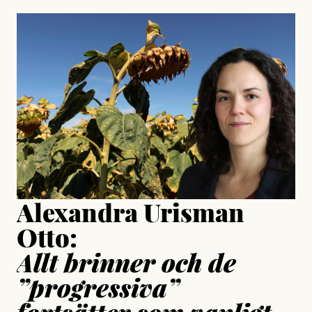
, aktivist och författare
Jonas Lundström
#23/2026
Intervjun
Jesper Lundby: ”Livet i sig
är ganska politiskt”
Jonas Lundström
Publicerad
24 July, 2026
Jesper Lundby
Publicerad
15 July, 2026
Uppdaterad
15 July, 2026
Alexandra Urisman
Otto:
Allt brinner och de
”progressiva”
fortsätter som vanligt