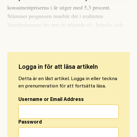
konsumentpriserna i år stiger med 5,3 procent.
Stämmer prognosen innebär det i realiteten
löneökningarna äts upp av stigande el-, bränsle- och
livsmedelspriser.
Logga in för att läsa artikeln
Detta är en låst artikel. Logga in eller teckna
en prenumeration för att fortsätta läsa.
Username or Email Address
Password