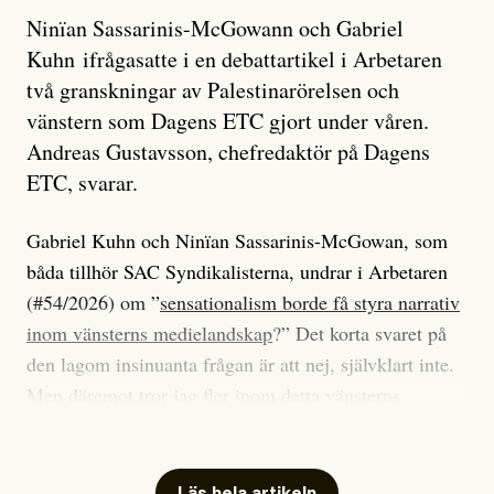
Ninïan Sassarinis-McGowann och Gabriel
Kuhn ifrågasatte i en debattartikel i Arbetaren
två granskningar av Palestinarörelsen och
vänstern som Dagens ETC gjort under våren.
Andreas Gustavsson, chefredaktör på Dagens
ETC, svarar.
Gabriel Kuhn och Ninïan Sassarinis-McGowan, som
båda tillhör SAC Syndikalisterna, undrar i Arbetaren
(#54/2026) om ”
sensationalism borde få styra narrativ
inom vänsterns medielandskap
?” Det korta svaret på
den lagom insinuanta frågan är att nej, självklart inte.
Men däremot tror jag fler inom detta vänsterns
medielandskap skulle må bra av en sund populism, i
betydelsen att göra avslöjande och undersökande
journalistik som vänder sig till många snarare än att