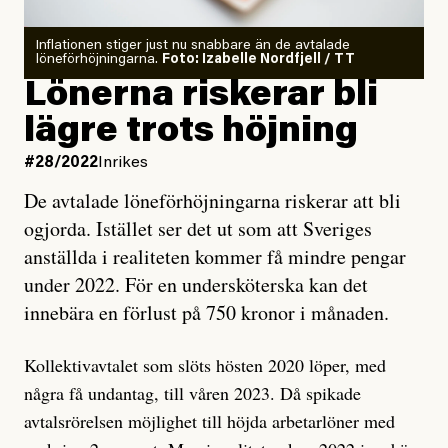
Inflationen stiger just nu snabbare än de avtalade
löneförhöjningarna.
Foto: Izabelle Nordfjell / TT
Lönerna riskerar bli
lägre trots höjning
#28/2022
Inrikes
De avtalade löneförhöjningarna riskerar att bli
ogjorda. Istället ser det ut som att Sveriges
anställda i realiteten kommer få mindre pengar
under 2022. För en undersköterska kan det
innebära en förlust på 750 kronor i månaden.
Kollektivavtalet som slöts hösten 2020 löper, med
några få undantag, till våren 2023. Då spikade
avtalsrörelsen möjlighet till höjda arbetarlöner med