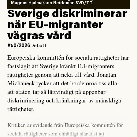
läget för hur den begynnande El Niño-händelsen ska
Magnus Hjalmarson Neideman SVD/TT
utveckla sig. El Niño är ett återkommande
Sverige diskriminerar
väderfenomen som uppstår när havsvattnet i delar av
när EU-migranter
Stilla havet blir ovanligt varmt. Det påverkar vädret
vägras vård
över stora delar av världen och under
våren
har
forskare allt oftare varnat för att den här El Niñon
#50/2026
Debatt
kommer att bli extrem.
Europeiska kommittén för sociala rättigheter har
fastslagit att Sverige kränkt EU-migranters
Det verkar vara en underdrift, menar nu Zeke
rättigheter genom att neka till vård. Jonatan
Hausfather.
Michaneck tycker att det borde oroa oss alla
att staten tar så lättvindigt på uppenbar
”Det ser ut som att årets El Niño inte bara med stor
diskriminering och kränkningar av mänskliga
sannolikhet kommer att bli den starkaste sedan
rättigheter.
tillförlitliga mätningar inleddes – den kan till och med
bli den starkaste med en verkligt häpnadsväckande
Kritiken är svidande från Europeiska kommittén för
marginal”, skriver han.
sociala rättigheter som enhälligt slår fast att