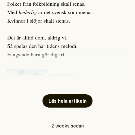
Folket från folkbildning skall renas.
Med
hederlig
är det svensk som menas.
Kvinnor i slöjor skall stenas.
Det är alltid dom, aldrig vi.
Så spelas den här tidens melodi.
Fängslade barn gör dig fri.
#54/2026
Kultur
Snart skrivs boken ”Barn i
fängelse”
Läs hela artikeln
Jesper Lundby
2 weeks sedan
Publicerad
29 July, 2026