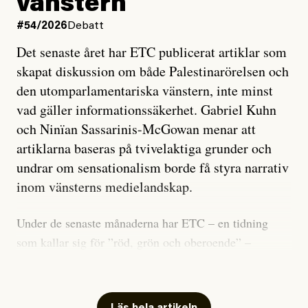
vänstern
#54/2026
Debatt
Det senaste året har ETC publicerat artiklar som
skapat diskussion om både Palestinarörelsen och
den utomparlamentariska vänstern, inte minst
vad gäller informationssäkerhet. Gabriel Kuhn
och Ninïan Sassarinis-McGowan menar att
artiklarna baseras på tvivelaktiga grunder och
undrar om sensationalism borde få styra narrativ
inom vänsterns medielandskap.
Under de senaste månaderna har ETC – en tidning
som kallar sig för ”röd, grön och oberoende” –
publicerat två artiklar som vi gärna vill kommentera.
Artiklarna väcker flera frågor: Vem är det som ETC
skriver för? Vad betyder det att vara en ”röd, grön och