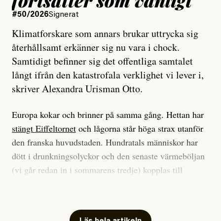
#50/2026
Signerat
Klimatforskare som annars brukar uttrycka sig
återhållsamt erkänner sig nu vara i chock.
Samtidigt befinner sig det offentliga samtalet
långt ifrån den katastrofala verklighet vi lever i,
skriver Alexandra Urisman Otto.
Europa kokar och brinner på samma gång. Hettan har
stängt Eiffeltornet
och lågorna står höga strax utanför
den franska huvudstaden. Hundratals människor har
dött i drunkningsolyckor och den senaste värmeböljan
(vi går redan in i sommarens tredje) kopplas till
tiotusentals för tidiga
dödsfall
.
Har du också panik i hettan? Känns det som en