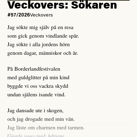
Kuhn och Sassarinis-McGowan hävdar att
Veckovers: Sökaren
Dagens ETC arbetar med ”opålitliga källor” för att
#57/2026
Veckovers
istället prioritera ”sensationalism och klickbete”. Nej,
Jag sökte mig själv på en resa
klickbete är inte intressant för Dagens ETC.
som gick genom vindlande spår.
Journalistiken är låst. En klatschig men korrekt rubrik
Jag sökte i alla jordens hörn
gör förhoppningsvis att en nyfiken beställer
genom dagar, människor och år.
prenumeration, men den avslutas sekunder senare om
inte journalistiken levererar substans. Självklart bygger
På Borderlandfestivalen
dessa granskningar på olika källor, alltifrån domar till
med guldglitter på min kind
en mängd intervjupersoner, inklusive generös
byggde vi oss vackra skydd
möjlighet att bemöta för såväl personen vars motiv att
undan själens isande vind.
engagera sig i Palestinarörelsen ifrågasätts som de
grupper där Säpo-resursen samlade in uppgifter.
Jag dansade ute i skogen,
Researchen är grundlig.
och jag drogade med min vän.
Jag läste om charmen med tarmen.
Möjligen är det egentligen inte journalistikens metod
Gjorde yoga med Adriene.