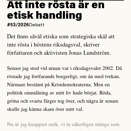
rörelsen. Eller så har en inga bevis, bara misstankar,
Att inte rösta är en
och då ska en efterforska diskret, just för att inte skapa
etisk handling
oro inom rörelsen.
#53/2026
Debatt
Artikeln undersöker inte, som ETC påstår, ”vad som
Det finns såväl etiska som strategiska skäl att
är sant, vad som är rykten”, utan den bidrar bara till
inte rösta i höstens riksdagsval, skriver
ännu mer ryktesspridning. Det finns inte ett enda bevis
författaren och aktivisten Jonas Lundström.
på eller ens ett övertygande argument för att den
misstänkta personen är en infiltratör. Det som läsaren
Senast jag stod vid urnan var i riksdagsvalet 2002. Då
får veta är att personen har ändrat sina politiska åsikter
röstade jag fortfarande borgerligt, om än med tvekan.
under åren, att den har raderat tidigare innehåll på sina
Närmare bestämt på Kristdemokraterna. Men en
sociala medier, att artikelns författare inte förstår sig
politisk ommålning av mitt liv hade börjat. Röda,
på personens ekonomi och att det tydligen finns
gröna och svarta färger tog över, och några år senare
anonyma röster inom rörelsen som säger saker som
skulle jag känna skam över mitt val.
”Om du frågar mig så är han en infiltratör”. Det kan
anses vara anledningar att titta närmare på personen,
Nu är jag knappast unik, vi är säkerligen många som