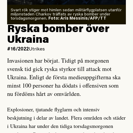
Svart rök stiger mot himlen sedan militärflygplatsen utanför
miljonstaden Charkov träffats av ryska bomber under
torsdagsmorgonen.
Foto: Aris Messinis/AFP/TT
Ryska bomber över
Ukraina
#16/2022
Utrikes
Invasionen har börjat. Tidigt på morgonen
svensk tid gick ryska styrkor till attack mot
Ukraina. Enligt de första medieuppgifterna ska
minst 100 personer ha dödats i offensiven som
nu fördöms hårt av omvärlden.
Explosioner, tjutande flyglarm och intensiv
beskjutning i delar av landet. Flera områden och städer
i Ukraina har under den tidiga torsdagsmorgonen