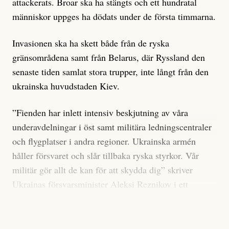
attackerats. Broar ska ha stängts och ett hundratal
människor uppges ha dödats under de första timmarna.
Invasionen ska ha skett både från de ryska
gränsområdena samt från Belarus, där Ryssland den
senaste tiden samlat stora trupper, inte långt från den
ukrainska huvudstaden Kiev.
”Fienden har inlett intensiv beskjutning av våra
underavdelningar i öst samt militära ledningscentraler
och flygplatser i andra regioner. Ukrainska armén
håller försvaret och slår tillbaka ryska styrkor. Vår
militär gör allt de kan för att skydda dig” skriver
Ukrainas försvarsminister Aleksi Reznikov i ett
uttalande.