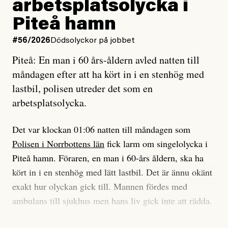
arbetsplatsolycka i
enligt uråldrig metod
tidning?
och lade min sista ungdom
Piteå hamn
på att laga en gammal bod.
Vad är bra journalistik?
#56/2026
Dödsolyckor på jobbet
Piteå: En man i 60 års-åldern avled natten till
Jag sökte ljuset och meningen,
Ett försök till korta svar som jag hoppas kan förtydliga
måndagen efter att ha kört in i en stenhög med
efter det som var rent, rätt och sant,
för Kuhn och Sassarinis-McGowan och andra hur jag
lastbil, polisen utreder det som en
och aldrig såg jag det klarare än
som chefredaktör ser på Dagens ETC:s uppdrag och
arbetsplatsolycka.
när jag ombord på bussen hjälpte en tant.
roll.
Det var klockan 01:06 natten till måndagen som
Vi skriver för våra läsare som vill bli informerade,
Polisen i Norrbottens län
fick larm om singelolycka i
#23/2026
Intervjun
överraskade, bekräftade, utmanade – och som kräver
Jesper Lundby: ”Livet i sig
Piteå hamn. Föraren, en man i 60-års åldern, ska ha
att vi granskar allt och alla.
är ganska politiskt”
kört in i en stenhög med lätt lastbil. Det är ännu okänt
exakt hur olyckan gick till. Mannen fördes med
Vi är som sagt en röd, grön och oberoende tidning.
ambulans till sjukhus men hans liv gick inte att rädda.
Det betyder en annan journalistik än vad du hittar i
exempelvis Dagens Nyheter. Det märks på ledarsidan
Jesper Lundby
– Vi utreder det som en arbetsplatsolycka och har