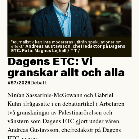
”Journalistik kan inte modereras utifrån spekulationer om
effekt.”
Andreas Gustavsson, chefredaktör på Dagens
ETC. Foto: Magnus Lejhall / TT /
Dagens ETC: Vi
granskar allt och alla
#57/2026
Debatt
Ninïan Sassarinis-McGowann och Gabriel
Kuhn ifrågasatte i en debattartikel i Arbetaren
två granskningar av Palestinarörelsen och
vänstern som Dagens ETC gjort under våren.
Andreas Gustavsson, chefredaktör på Dagens
ETC, svarar.