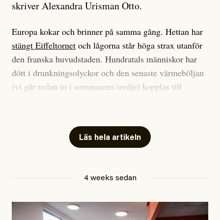
skriver Alexandra Urisman Otto.
Europa kokar och brinner på samma gång. Hettan har
stängt Eiffeltornet
och lågorna står höga strax utanför
den franska huvudstaden. Hundratals människor har
dött i drunkningsolyckor och den senaste värmeböljan
(vi går redan in i sommarens tredje) kopplas till
tiotusentals för tidiga
dödsfall
.
Har du också panik i hettan? Känns det som en
mardröm? Bra, allt annat vore fullständigt orimligt.
Läs hela artikeln
Klimatforskaren Zeke Hausfather
skrev
på måndagen
att han brukar vara ganska återhållsam när han
4 weeks sedan
diskuterar klimatdata. Bara en enda gång – i
september 2023, när de globala temperaturerna för
månaden visade sig vara hela 0,5 °C varmare än någon