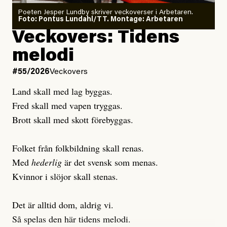
Poeten Jesper Lundby skriver veckoverser i Arbetaren.
Joel Kellgren
Foto: Pontus Lundahl/TT. Montage: Arbetaren
Debattartikel i Arbetaren
Veckovers: Tidens
Publicerad
3 August, 2026
Publicerad
6 August, 2026
melodi
Uppdaterad
3 August, 2026
Uppdaterad
7 August, 2026
#55/2026
Veckovers
Land skall med lag byggas.
Fred skall med vapen tryggas.
Brott skall med skott förebyggas.
Folket från folkbildning skall renas.
Med
hederlig
är det svensk som menas.
Kvinnor i slöjor skall stenas.
Det är alltid dom, aldrig vi.
Så spelas den här tidens melodi.