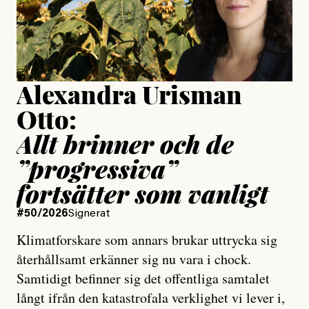
Jesper Lundby
Publicerad
15 July, 2026
Uppdaterad
15 July, 2026
Alexandra Urisman
Otto:
Allt brinner och de
”progressiva”
fortsätter som vanligt
#50/2026
Signerat
Klimatforskare som annars brukar uttrycka sig
återhållsamt erkänner sig nu vara i chock.
Samtidigt befinner sig det offentliga samtalet
långt ifrån den katastrofala verklighet vi lever i,