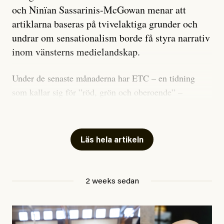
och Ninïan Sassarinis-McGowan menar att
artiklarna baseras på tvivelaktiga grunder och
undrar om sensationalism borde få styra narrativ
inom vänsterns medielandskap.
Under de senaste månaderna har ETC – en tidning
som kallar sig för ”röd, grön och oberoende” –
publicerat två artiklar som vi gärna vill kommentera.
Artiklarna väcker flera frågor: Vem är det som ETC
skriver för? Vad betyder det att vara en ”röd, grön och
Läs hela artikeln
oberoende” tidning? Och vad är egentligen bra
journalistik?
2 weeks sedan
Den första artikeln publicerades den 10 mars 2026.
Titeln är
”Mystiska mannen förföljde ministern –
utpekas som israelisk infiltratör”
. Enligt ingressen