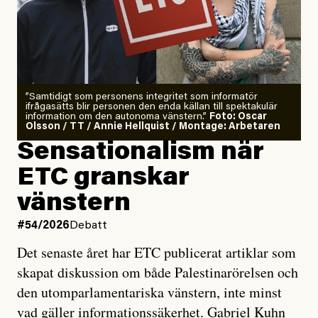
”Samtidigt som personens integritet som informatör
ifrågasätts blir personen den enda källan till spektakulär
information om den autonoma vänstern.”
Foto: Oscar
Olsson / TT / Annie Hellquist / Montage: Arbetaren
Sensationalism när
ETC granskar
vänstern
#54/2026
Debatt
Det senaste året har ETC publicerat artiklar som
skapat diskussion om både Palestinarörelsen och
den utomparlamentariska vänstern, inte minst
vad gäller informationssäkerhet. Gabriel Kuhn