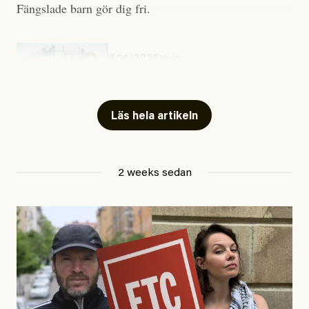
Fängslade barn gör dig fri.
#54/2026
Kultur
Snart skrivs boken ”Barn i
fängelse”
Läs hela artikeln
Jesper Lundby
2 weeks sedan
Publicerad
29 July, 2026
Uppdaterad
29 July, 2026