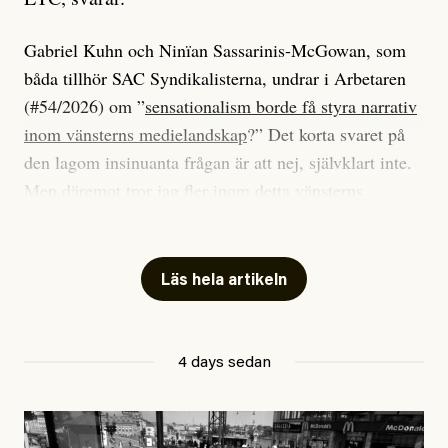
Gabriel Kuhn och Ninïan Sassarinis-McGowan, som
båda tillhör SAC Syndikalisterna, undrar i Arbetaren
(#54/2026) om ”
sensationalism borde få styra narrativ
inom vänsterns medielandskap
?” Det korta svaret på
den lagom insinuanta frågan är att nej, självklart inte.
Men däremot tror jag fler inom detta vänsterns
medielandskap skulle må bra av en sund populism, i
betydelsen att göra avslöjande och undersökande
journalistik som vänder sig till många snarare än att
Läs hela artikeln
jaga inbördes beundran. Det har i alla fall fungerat för
Dagens ETC.
4 days sedan
Det är två specifika artiklar som Kuhn och Sassarinis-
McGowan riktar sin kritik mot.