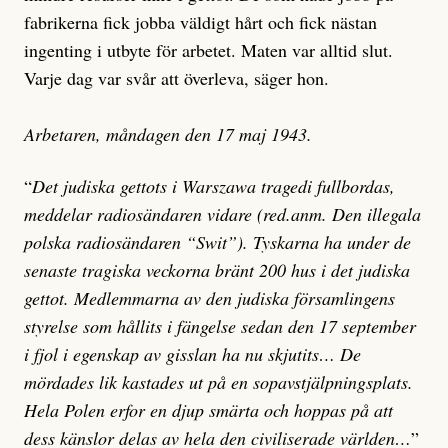
fabrikerna fick jobba väldigt hårt och fick nästan
ingenting i utbyte för arbetet. Maten var alltid slut.
Varje dag var svår att överleva, säger hon.
Arbetaren, måndagen den 17 maj 1943.
“
Det judiska gettots i Warszawa tragedi fullbordas,
meddelar radiosändaren vidare (red.anm. Den illegala
polska radiosändaren “Swit”). Tyskarna ha under de
senaste tragiska veckorna bränt 200 hus i det judiska
gettot. Medlemmarna av den judiska församlingens
styrelse som hållits i fängelse sedan den 17 september
i fjol i egenskap av gisslan ha nu skjutits… De
mördades lik kastades ut på en sopavstjälpningsplats.
Hela Polen erfor en djup smärta och hoppas på att
dess känslor delas av hela den civiliserade världen…
”