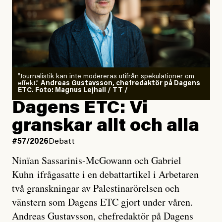
”Journalistik kan inte modereras utifrån spekulationer om
effekt.”
Andreas Gustavsson, chefredaktör på Dagens
ETC. Foto: Magnus Lejhall / TT /
Dagens ETC: Vi
granskar allt och alla
#57/2026
Debatt
Ninïan Sassarinis-McGowann och Gabriel
Kuhn ifrågasatte i en debattartikel i Arbetaren
två granskningar av Palestinarörelsen och
vänstern som Dagens ETC gjort under våren.
Andreas Gustavsson, chefredaktör på Dagens