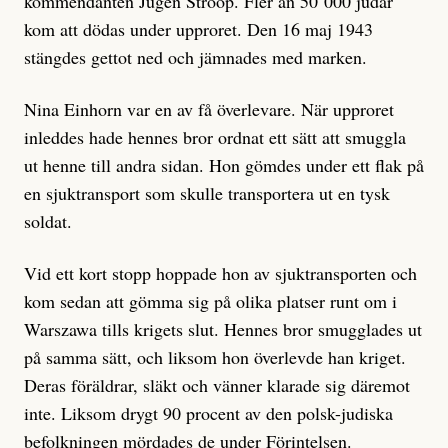
kommendanten Jügen Stroop. Fler än 50 000 judar
kom att dödas under upproret. Den 16 maj 1943
stängdes gettot ned och jämnades med marken.
Nina Einhorn var en av få överlevare. När upproret
inleddes hade hennes bror ordnat ett sätt att smuggla
ut henne till andra sidan. Hon gömdes under ett flak på
en sjuktransport som skulle transportera ut en tysk
soldat.
Vid ett kort stopp hoppade hon av sjuktransporten och
kom sedan att gömma sig på olika platser runt om i
Warszawa tills krigets slut. Hennes bror smugglades ut
på samma sätt, och liksom hon överlevde han kriget.
Deras föräldrar, släkt och vänner klarade sig däremot
inte. Liksom drygt 90 procent av den polsk-judiska
befolkningen mördades de under Förintelsen.