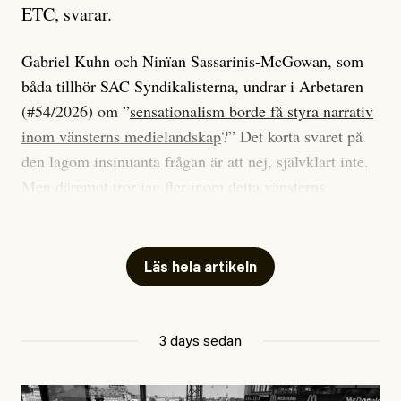
ETC, svarar.
Gabriel Kuhn och Ninïan Sassarinis-McGowan, som
båda tillhör SAC Syndikalisterna, undrar i Arbetaren
(#54/2026) om ”
sensationalism borde få styra narrativ
inom vänsterns medielandskap
?” Det korta svaret på
den lagom insinuanta frågan är att nej, självklart inte.
Men däremot tror jag fler inom detta vänsterns
medielandskap skulle må bra av en sund populism, i
betydelsen att göra avslöjande och undersökande
journalistik som vänder sig till många snarare än att
Läs hela artikeln
jaga inbördes beundran. Det har i alla fall fungerat för
Dagens ETC.
3 days sedan
Det är två specifika artiklar som Kuhn och Sassarinis-
McGowan riktar sin kritik mot.