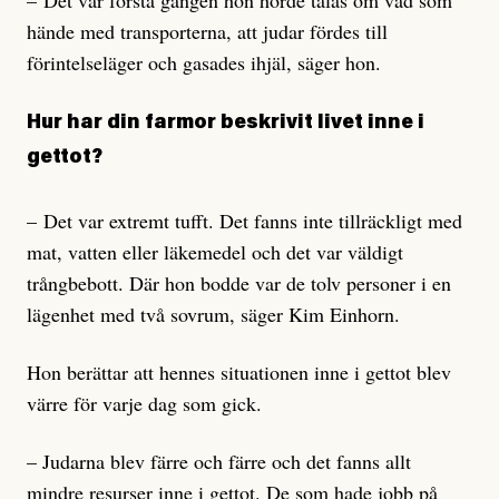
– Det var första gången hon hörde talas om vad som
hände med transporterna, att judar fördes till
förintelseläger och gasades ihjäl, säger hon.
Hur har din farmor beskrivit livet inne i
gettot?
– Det var extremt tufft. Det fanns inte tillräckligt med
mat, vatten eller läkemedel och det var väldigt
trångbebott. Där hon bodde var de tolv personer i en
lägenhet med två sovrum, säger Kim Einhorn.
Hon berättar att hennes situationen inne i gettot blev
värre för varje dag som gick.
– Judarna blev färre och färre och det fanns allt
mindre resurser inne i gettot. De som hade jobb på