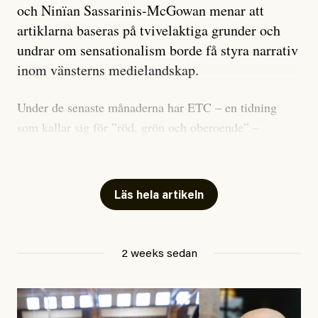
och Ninïan Sassarinis-McGowan menar att
artiklarna baseras på tvivelaktiga grunder och
undrar om sensationalism borde få styra narrativ
inom vänsterns medielandskap.
Under de senaste månaderna har ETC – en tidning
som kallar sig för ”röd, grön och oberoende” –
publicerat två artiklar som vi gärna vill kommentera.
Artiklarna väcker flera frågor: Vem är det som ETC
skriver för? Vad betyder det att vara en ”röd, grön och
Läs hela artikeln
oberoende” tidning? Och vad är egentligen bra
journalistik?
2 weeks sedan
Den första artikeln publicerades den 10 mars 2026.
Titeln är
”Mystiska mannen förföljde ministern –
utpekas som israelisk infiltratör”
. Enligt ingressen