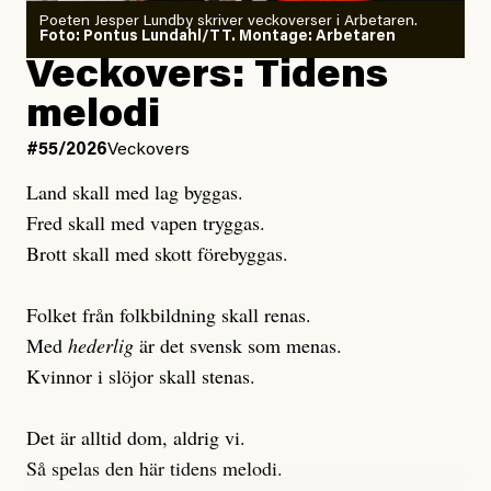
Poeten Jesper Lundby skriver veckoverser i Arbetaren.
Joel Kellgren
Foto: Pontus Lundahl/TT. Montage: Arbetaren
Debattartikel i Arbetaren
Veckovers: Tidens
Publicerad
3 August, 2026
Publicerad
6 August, 2026
melodi
Uppdaterad
3 August, 2026
Uppdaterad
6 August, 2026
#55/2026
Veckovers
Land skall med lag byggas.
Fred skall med vapen tryggas.
Brott skall med skott förebyggas.
Folket från folkbildning skall renas.
Med
hederlig
är det svensk som menas.
Kvinnor i slöjor skall stenas.
Det är alltid dom, aldrig vi.
Så spelas den här tidens melodi.