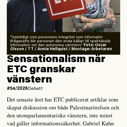
”Samtidigt som personens integritet som informatör
ifrågasätts blir personen den enda källan till spektakulär
information om den autonoma vänstern.”
Foto: Oscar
Olsson / TT / Annie Hellquist / Montage: Arbetaren
Sensationalism när
ETC granskar
vänstern
#54/2026
Debatt
Det senaste året har ETC publicerat artiklar som
skapat diskussion om både Palestinarörelsen och
den utomparlamentariska vänstern, inte minst
vad gäller informationssäkerhet. Gabriel Kuhn