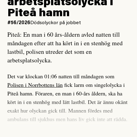
arbetsplatsolycka i
enligt uråldrig metod
tidning?
och lade min sista ungdom
Piteå hamn
på att laga en gammal bod.
Vad är bra journalistik?
#56/2026
Dödsolyckor på jobbet
Piteå: En man i 60 års-åldern avled natten till
Jag sökte ljuset och meningen,
Ett försök till korta svar som jag hoppas kan förtydliga
måndagen efter att ha kört in i en stenhög med
efter det som var rent, rätt och sant,
för Kuhn och Sassarinis-McGowan och andra hur jag
lastbil, polisen utreder det som en
och aldrig såg jag det klarare än
som chefredaktör ser på Dagens ETC:s uppdrag och
arbetsplatsolycka.
när jag ombord på bussen hjälpte en tant.
roll.
Det var klockan 01:06 natten till måndagen som
Vi skriver för våra läsare som vill bli informerade,
Polisen i Norrbottens län
fick larm om singelolycka i
#23/2026
Intervjun
överraskade, bekräftade, utmanade – och som kräver
Jesper Lundby: ”Livet i sig
Piteå hamn. Föraren, en man i 60-års åldern, ska ha
att vi granskar allt och alla.
är ganska politiskt”
kört in i en stenhög med lätt lastbil. Det är ännu okänt
exakt hur olyckan gick till. Mannen fördes med
Vi är som sagt en röd, grön och oberoende tidning.
ambulans till sjukhus men hans liv gick inte att rädda.
Det betyder en annan journalistik än vad du hittar i
exempelvis Dagens Nyheter. Det märks på ledarsidan
Jesper Lundby
– Vi utreder det som en arbetsplatsolycka och har