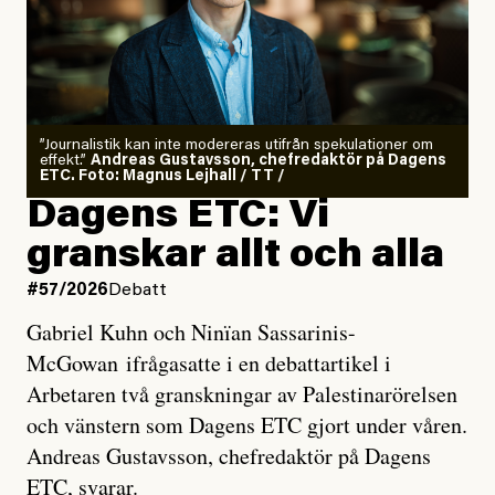
”Journalistik kan inte modereras utifrån spekulationer om
effekt.”
Andreas Gustavsson, chefredaktör på Dagens
ETC. Foto: Magnus Lejhall / TT /
Dagens ETC: Vi
granskar allt och alla
#57/2026
Debatt
Gabriel Kuhn och Ninïan Sassarinis-
McGowan ifrågasatte i en debattartikel i
Arbetaren två granskningar av Palestinarörelsen
och vänstern som Dagens ETC gjort under våren.
Andreas Gustavsson, chefredaktör på Dagens
ETC, svarar.