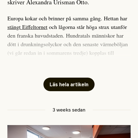
skriver Alexandra Urisman Otto.
Europa kokar och brinner på samma gång. Hettan har
stängt Eiffeltornet
och lågorna står höga strax utanför
den franska huvudstaden. Hundratals människor har
dött i drunkningsolyckor och den senaste värmeböljan
(vi går redan in i sommarens tredje) kopplas till
tiotusentals för tidiga
dödsfall
.
Har du också panik i hettan? Känns det som en
mardröm? Bra, allt annat vore fullständigt orimligt.
Läs hela artikeln
Klimatforskaren Zeke Hausfather
skrev
på måndagen
att han brukar vara ganska återhållsam när han
3 weeks sedan
diskuterar klimatdata. Bara en enda gång – i
september 2023, när de globala temperaturerna för
månaden visade sig vara hela 0,5 °C varmare än någon