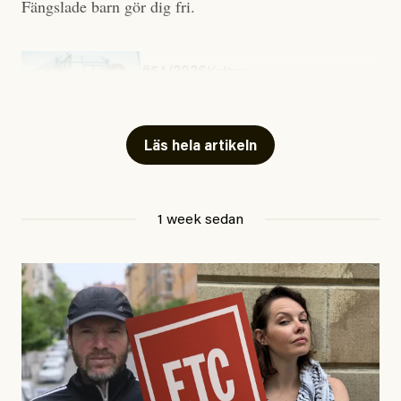
Fängslade barn gör dig fri.
#54/2026
Kultur
Snart skrivs boken ”Barn i
fängelse”
Läs hela artikeln
Jesper Lundby
1 week sedan
Publicerad
29 July, 2026
Uppdaterad
29 July, 2026