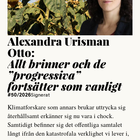
Jesper Lundby
Publicerad
15 July, 2026
Uppdaterad
15 July, 2026
Alexandra Urisman
Otto:
Allt brinner och de
”progressiva”
fortsätter som vanligt
#50/2026
Signerat
Klimatforskare som annars brukar uttrycka sig
återhållsamt erkänner sig nu vara i chock.
Samtidigt befinner sig det offentliga samtalet
långt ifrån den katastrofala verklighet vi lever i,