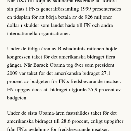
När USA till följd av skulderna riskerade att förlora
sin plats i FN:s generalförsamling 1999 presenterades
en tidsplan för att börja betala av de 926 miljoner
dollar i skulder som landet hade till FN och andra
internationella organisationer.
Under de tidiga åren av Bushadministrationen höjde
kongressen taket för det amerikanska bidraget flera
gånger. När Barack Obama tog över som president
2009 var taket för det amerikanska bidraget 27,1
procent av budgeten för FN:s fredsbevarande insatser.
FN uppgav dock att bidraget utgjorde 25,9 procent av
budgeten.
Under de sista Obama-åren fastställdes taket för det
amerikanska bidraget till 28,6 procent, enligt uppgifter
från FN:s avdelning för fredsbevarande insatser.