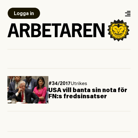
Logga in
#34/2017
Utrikes
USA vill banta sin nota för
FN:s fredsinsatser