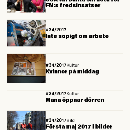
USA vill banta sin nota för
FN:s fredsinsatser
#34/2017
Inte sopigt om arbete
#34/2017
Kultur
Kvinnor på middag
#34/2017
Kultur
Mana öppnar dörren
#34/2017
Bild
Första maj 2017 i bilder