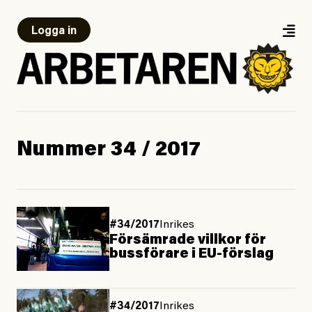
Logga in
Nummer 34 / 2017
#34/2017
Inrikes
Försämrade villkor för
bussförare i EU-förslag
#34/2017
Inrikes