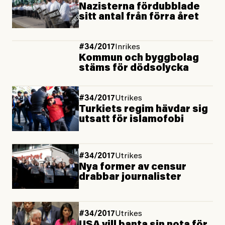
Nazisterna fördubblade
sitt antal från förra året
#34/2017
Inrikes
Kommun och byggbolag
stäms för dödsolycka
#34/2017
Utrikes
Turkiets regim hävdar sig
utsatt för islamofobi
#34/2017
Utrikes
Nya former av censur
drabbar journalister
#34/2017
Utrikes