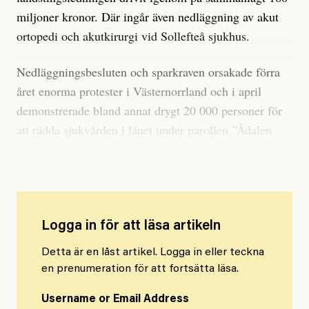
miljoner kronor. Där ingår även nedläggning av akut
ortopedi och akutkirurgi vid Sollefteå sjukhus.
Nedläggningsbesluten och sparkraven orsakade förra
året enorma protester i Västernorrland och i april
demonstrerade bland annat drygt 20 000 personer för
att rädda sjukvården i länet under parollen ”Ådalen
reser sig”.
Logga in för att läsa artikeln
Detta är en låst artikel. Logga in eller teckna
en prenumeration för att fortsätta läsa.
Username or Email Address