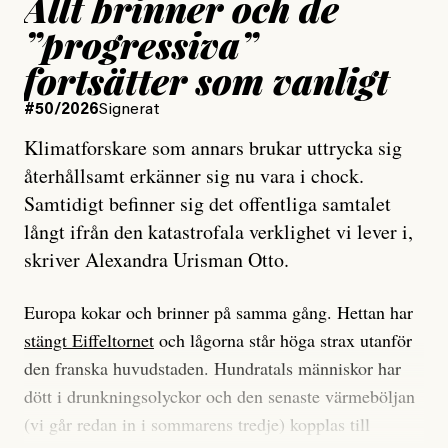
Allt brinner och de
”progressiva”
fortsätter som vanligt
#50/2026
Signerat
Klimatforskare som annars brukar uttrycka sig
återhållsamt erkänner sig nu vara i chock.
Samtidigt befinner sig det offentliga samtalet
långt ifrån den katastrofala verklighet vi lever i,
skriver Alexandra Urisman Otto.
Europa kokar och brinner på samma gång. Hettan har
stängt Eiffeltornet
och lågorna står höga strax utanför
den franska huvudstaden. Hundratals människor har
dött i drunkningsolyckor och den senaste värmeböljan
(vi går redan in i sommarens tredje) kopplas till