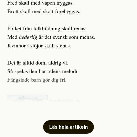
Fred skall med vapen tryggas.
Brott skall med skott förebyggas.
Folket från folkbildning skall renas.
Med
hederlig
är det svensk som menas.
Kvinnor i slöjor skall stenas.
Det är alltid dom, aldrig vi.
Så spelas den här tidens melodi.
Fängslade barn gör dig fri.
#54/2026
Kultur
Snart skrivs boken ”Barn i
fängelse”
Läs hela artikeln