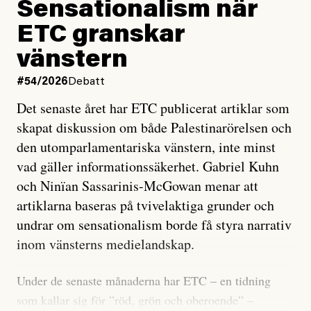
Sensationalism när
ETC granskar
vänstern
#54/2026
Debatt
Det senaste året har ETC publicerat artiklar som
skapat diskussion om både Palestinarörelsen och
den utomparlamentariska vänstern, inte minst
vad gäller informationssäkerhet. Gabriel Kuhn
och Ninïan Sassarinis-McGowan menar att
artiklarna baseras på tvivelaktiga grunder och
undrar om sensationalism borde få styra narrativ
inom vänsterns medielandskap.
Under de senaste månaderna har ETC – en tidning
som kallar sig för ”röd, grön och oberoende” –