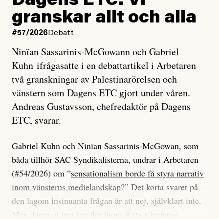
Dagens ETC: Vi
granskar allt och alla
#57/2026
Debatt
Ninïan Sassarinis-McGowann och Gabriel
Kuhn ifrågasatte i en debattartikel i Arbetaren
två granskningar av Palestinarörelsen och
vänstern som Dagens ETC gjort under våren.
Andreas Gustavsson, chefredaktör på Dagens
ETC, svarar.
Gabriel Kuhn och Ninïan Sassarinis-McGowan, som
båda tillhör SAC Syndikalisterna, undrar i Arbetaren
(#54/2026) om ”
sensationalism borde få styra narrativ
inom vänsterns medielandskap
?” Det korta svaret på
den lagom insinuanta frågan är att nej, självklart inte.
Men däremot tror jag fler inom detta vänsterns