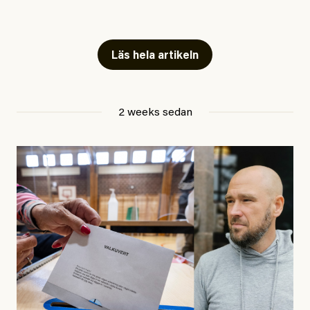
publicerat två artiklar som vi gärna vill kommentera.
Artiklarna väcker flera frågor: Vem är det som ETC
skriver för? Vad betyder det att vara en ”röd, grön och
Läs hela artikeln
oberoende” tidning? Och vad är egentligen bra
journalistik?
2 weeks sedan
Den första artikeln publicerades den 10 mars 2026.
Titeln är
”Mystiska mannen förföljde ministern –
utpekas som israelisk infiltratör”
. Enligt ingressen
handlar artikeln om en person vars ”bakgrund skapar
splittring och oro i rörelsen”. Problemet är att artikeln
skapar betydligt mer oro i palestinarörelsen – och den
oberoende vänstern – än den porträtterade personen
eller dess bakgrund.
Det finns en väldigt enkel regel inom alla politiska