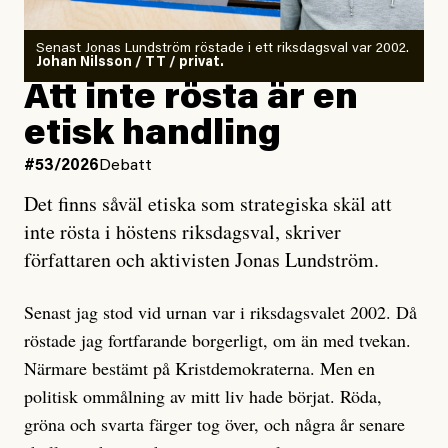
rörelser när det gäller misstänkta infiltratörer:
Antingen har en bevis på att de är infiltratörer, och då
Senast Jonas Lundström röstade i ett riksdagsval var 2002.
ska en gå ut med det så fort det bara går för att skydda
Johan Nilsson / TT / privat.
rörelsen. Eller så har en inga bevis, bara misstankar,
Att inte rösta är en
och då ska en efterforska diskret, just för att inte skapa
etisk handling
oro inom rörelsen.
#53/2026
Debatt
Artikeln undersöker inte, som ETC påstår, ”vad som
Det finns såväl etiska som strategiska skäl att
är sant, vad som är rykten”, utan den bidrar bara till
inte rösta i höstens riksdagsval, skriver
ännu mer ryktesspridning. Det finns inte ett enda bevis
författaren och aktivisten Jonas Lundström.
på eller ens ett övertygande argument för att den
misstänkta personen är en infiltratör. Det som läsaren
Senast jag stod vid urnan var i riksdagsvalet 2002. Då
får veta är att personen har ändrat sina politiska åsikter
röstade jag fortfarande borgerligt, om än med tvekan.
under åren, att den har raderat tidigare innehåll på sina
Närmare bestämt på Kristdemokraterna. Men en
sociala medier, att artikelns författare inte förstår sig
politisk ommålning av mitt liv hade börjat. Röda,
på personens ekonomi och att det tydligen finns
gröna och svarta färger tog över, och några år senare