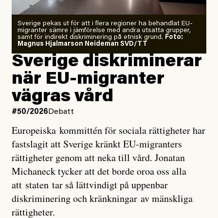
Zeke Hausfather är chockad igen efter att ha
Sverige pekas ut för att i flera regioner ha behandlat EU-
analyserat hur de olika klimatmodellerna bedömer
migranter sämre i jämförelse med andra utsatta grupper,
samt för indirekt diskriminering på etnisk grund.
Foto:
läget för hur den begynnande El Niño-händelsen ska
Magnus Hjalmarson Neideman SVD/TT
utveckla sig. El Niño är ett återkommande
Sverige diskriminerar
väderfenomen som uppstår när havsvattnet i delar av
när EU-migranter
Stilla havet blir ovanligt varmt. Det påverkar vädret
vägras vård
över stora delar av världen och under
våren
har
forskare allt oftare varnat för att den här El Niñon
#50/2026
Debatt
kommer att bli extrem.
Europeiska kommittén för sociala rättigheter har
fastslagit att Sverige kränkt EU-migranters
Det verkar vara en underdrift, menar nu Zeke
rättigheter genom att neka till vård. Jonatan
Hausfather.
Michaneck tycker att det borde oroa oss alla
att staten tar så lättvindigt på uppenbar
”Det ser ut som att årets El Niño inte bara med stor
diskriminering och kränkningar av mänskliga
sannolikhet kommer att bli den starkaste sedan
rättigheter.
tillförlitliga mätningar inleddes – den kan till och med