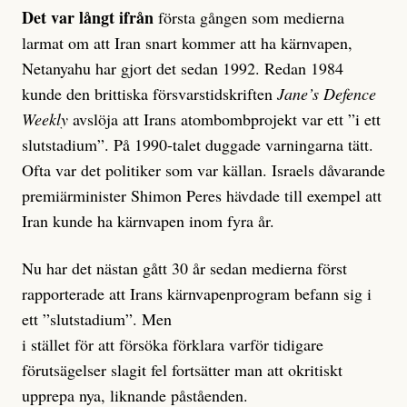
Det var långt ifrån
första gången som medierna
larmat om att Iran snart kommer att ha kärnvapen,
Netanyahu har gjort det sedan 1992. Redan 1984
kunde den brittiska försvarstidskriften
Jane’s Defence
Weekly
avslöja att Irans atombombprojekt var ett ”i ett
slutstadium”. På 1990-talet duggade varningarna tätt.
Ofta var det politiker som var källan. Israels dåvarande
premiärminister Shimon Peres hävdade till exempel att
Iran kunde ha kärnvapen inom fyra år.
Nu har det nästan gått 30 år sedan medierna först
rapporterade att Irans kärnvapenprogram befann sig i
ett ”slutstadium”. Men
i stället för att försöka förklara varför tidigare
förutsägelser slagit fel fortsätter man att okritiskt
upprepa nya, liknande påståenden.