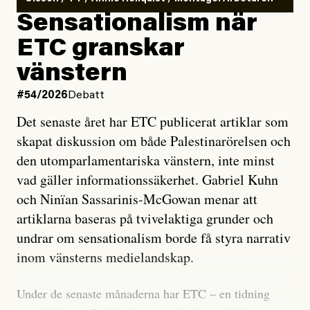
Sensationalism när
ETC granskar
vänstern
#54/2026
Debatt
Det senaste året har ETC publicerat artiklar som
skapat diskussion om både Palestinarörelsen och
den utomparlamentariska vänstern, inte minst
vad gäller informationssäkerhet. Gabriel Kuhn
och Ninïan Sassarinis-McGowan menar att
artiklarna baseras på tvivelaktiga grunder och
undrar om sensationalism borde få styra narrativ
inom vänsterns medielandskap.
Under de senaste månaderna har ETC – en tidning