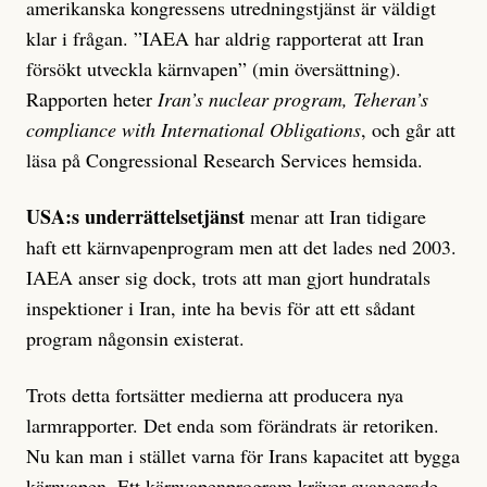
amerikanska kongressens utredningstjänst är väldigt
klar i frågan. ”IAEA har aldrig rapporterat att Iran
försökt utveckla kärnvapen” (min översättning).
Rapporten heter
Iran’s nuclear program, Teheran’s
compliance with International Obligations
, och går att
läsa på Congressional Research Services hemsida.
USA:s underrättelsetjänst
menar att Iran tidigare
haft ett kärnvapenprogram men att det lades ned 2003.
IAEA anser sig dock, trots att man gjort hundratals
inspektioner i Iran, inte ha bevis för att ett sådant
program någonsin existerat.
Trots detta fortsätter medierna att producera nya
larmrapporter. Det enda som förändrats är retoriken.
Nu kan man i stället varna för Irans kapacitet att bygga
kärnvapen. Ett kärnvapenprogram kräver avancerade