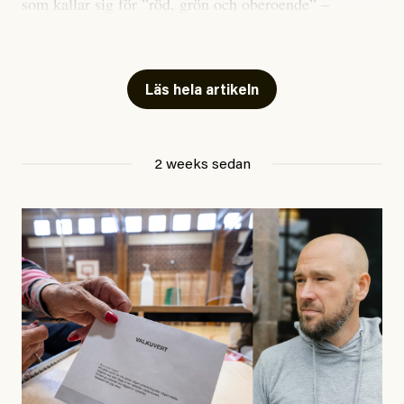
som kallar sig för ”röd, grön och oberoende” –
publicerat två artiklar som vi gärna vill kommentera.
Artiklarna väcker flera frågor: Vem är det som ETC
skriver för? Vad betyder det att vara en ”röd, grön och
Läs hela artikeln
oberoende” tidning? Och vad är egentligen bra
journalistik?
2 weeks sedan
Den första artikeln publicerades den 10 mars 2026.
Titeln är
”Mystiska mannen förföljde ministern –
utpekas som israelisk infiltratör”
. Enligt ingressen
handlar artikeln om en person vars ”bakgrund skapar
splittring och oro i rörelsen”. Problemet är att artikeln
skapar betydligt mer oro i palestinarörelsen – och den
oberoende vänstern – än den porträtterade personen
eller dess bakgrund.
Det finns en väldigt enkel regel inom alla politiska