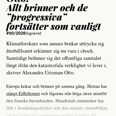
Allt brinner och de
”progressiva”
fortsätter som vanligt
#50/2026
Signerat
Klimatforskare som annars brukar uttrycka sig
återhållsamt erkänner sig nu vara i chock.
Samtidigt befinner sig det offentliga samtalet
långt ifrån den katastrofala verklighet vi lever i,
skriver Alexandra Urisman Otto.
Europa kokar och brinner på samma gång. Hettan har
stängt Eiffeltornet
och lågorna står höga strax utanför
den franska huvudstaden. Hundratals människor har
dött i drunkningsolyckor och den senaste värmeböljan
(vi går redan in i sommarens tredje) kopplas till