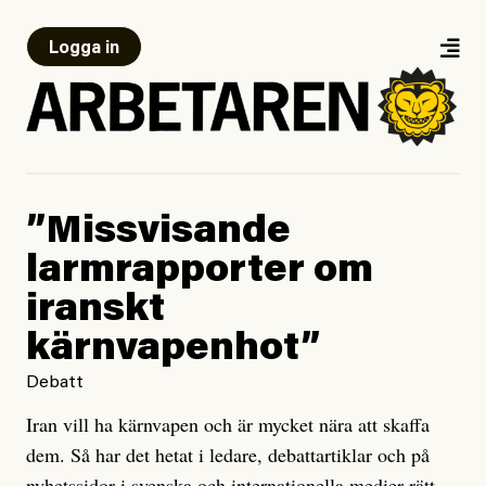
Logga in
”Missvisande
larmrapporter om
iranskt
kärnvapenhot”
Debatt
Iran vill ha kärnvapen och är mycket nära att skaffa
dem. Så har det hetat i ledare, debattartiklar och på
nyhetssidor i svenska och internationella medier rätt