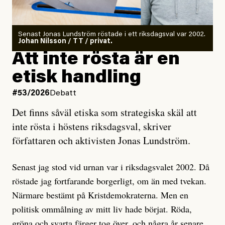
rörelser när det gäller misstänkta infiltratörer:
Antingen har en bevis på att de är infiltratörer, och då
Senast Jonas Lundström röstade i ett riksdagsval var 2002.
ska en gå ut med det så fort det bara går för att skydda
Johan Nilsson / TT / privat.
rörelsen. Eller så har en inga bevis, bara misstankar,
Att inte rösta är en
och då ska en efterforska diskret, just för att inte skapa
etisk handling
oro inom rörelsen.
#53/2026
Debatt
Artikeln undersöker inte, som ETC påstår, ”vad som
Det finns såväl etiska som strategiska skäl att
är sant, vad som är rykten”, utan den bidrar bara till
inte rösta i höstens riksdagsval, skriver
ännu mer ryktesspridning. Det finns inte ett enda bevis
författaren och aktivisten Jonas Lundström.
på eller ens ett övertygande argument för att den
misstänkta personen är en infiltratör. Det som läsaren
Senast jag stod vid urnan var i riksdagsvalet 2002. Då
får veta är att personen har ändrat sina politiska åsikter
röstade jag fortfarande borgerligt, om än med tvekan.
under åren, att den har raderat tidigare innehåll på sina
Närmare bestämt på Kristdemokraterna. Men en
sociala medier, att artikelns författare inte förstår sig
politisk ommålning av mitt liv hade börjat. Röda,
på personens ekonomi och att det tydligen finns
gröna och svarta färger tog över, och några år senare