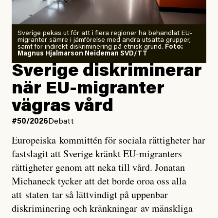
Zeke Hausfather är chockad igen efter att ha
Sverige pekas ut för att i flera regioner ha behandlat EU-
analyserat hur de olika klimatmodellerna bedömer
migranter sämre i jämförelse med andra utsatta grupper,
samt för indirekt diskriminering på etnisk grund.
Foto:
läget för hur den begynnande El Niño-händelsen ska
Magnus Hjalmarson Neideman SVD/TT
utveckla sig. El Niño är ett återkommande
Sverige diskriminerar
väderfenomen som uppstår när havsvattnet i delar av
när EU-migranter
Stilla havet blir ovanligt varmt. Det påverkar vädret
vägras vård
över stora delar av världen och under
våren
har
forskare allt oftare varnat för att den här El Niñon
#50/2026
Debatt
kommer att bli extrem.
Europeiska kommittén för sociala rättigheter har
fastslagit att Sverige kränkt EU-migranters
Det verkar vara en underdrift, menar nu Zeke
rättigheter genom att neka till vård. Jonatan
Hausfather.
Michaneck tycker att det borde oroa oss alla
att staten tar så lättvindigt på uppenbar
”Det ser ut som att årets El Niño inte bara med stor
diskriminering och kränkningar av mänskliga
sannolikhet kommer att bli den starkaste sedan