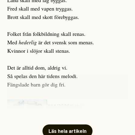
Land skall med lag byggas.
Fred skall med vapen tryggas.
Brott skall med skott förebyggas.
Folket från folkbildning skall renas.
Med
hederlig
är det svensk som menas.
Kvinnor i slöjor skall stenas.
Det är alltid dom, aldrig vi.
Så spelas den här tidens melodi.
Fängslade barn gör dig fri.
#54/2026
Kultur
Snart skrivs boken ”Barn i
fängelse”
Läs hela artikeln