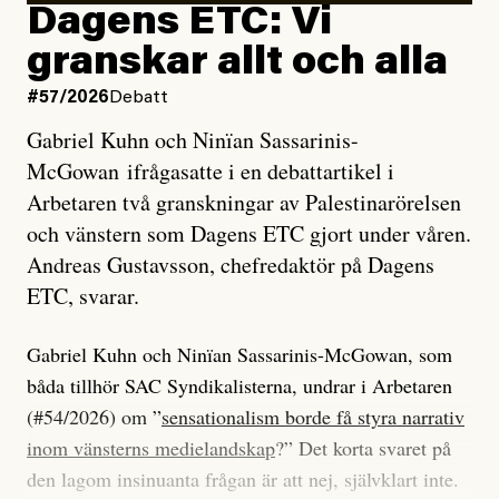
Dagens ETC: Vi
granskar allt och alla
#57/2026
Debatt
Gabriel Kuhn och Ninïan Sassarinis-
McGowan ifrågasatte i en debattartikel i
Arbetaren två granskningar av Palestinarörelsen
och vänstern som Dagens ETC gjort under våren.
Andreas Gustavsson, chefredaktör på Dagens
ETC, svarar.
Gabriel Kuhn och Ninïan Sassarinis-McGowan, som
båda tillhör SAC Syndikalisterna, undrar i Arbetaren
(#54/2026) om ”
sensationalism borde få styra narrativ
inom vänsterns medielandskap
?” Det korta svaret på
den lagom insinuanta frågan är att nej, självklart inte.