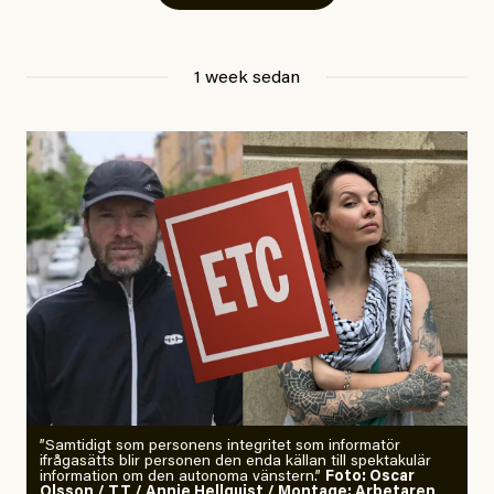
Jesper Lundby
1 week sedan
Publicerad
29 July, 2026
Uppdaterad
29 July, 2026
”Samtidigt som personens integritet som informatör
ifrågasätts blir personen den enda källan till spektakulär
information om den autonoma vänstern.”
Foto: Oscar
Olsson / TT / Annie Hellquist / Montage: Arbetaren