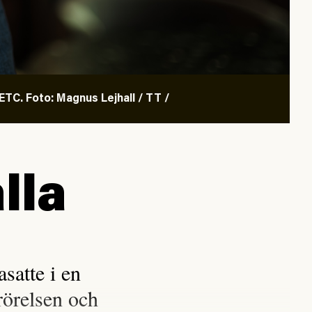
TC. Foto: Magnus Lejhall / TT /
lla
satte i en
rörelsen och