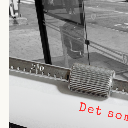
Först ut är ”
Mystiska man
infiltratör
” som de menar 
otillräckligt anonymiser
bakgrund. Sedan handlar
Säpo-informatör i den a
saker som inte ska blanda
rekryteras och vad hon 
Kuhn och Sassarinis-Mc
”opålitliga källor” för at
klickbete”. Nej, klickbet
Journalistiken är låst. E
förhoppningsvis att en n