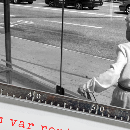
nen förföljde ministern – utpekas som israelisk
bland annat eldar på ryktesspridning, är
ad och gör tveksamma nedslag i en persons
 det om en annan granskning, ”
Därför blev jag
utonoma vänstern
”, som de anser ”blandar två
s”, det vill säga både hur en Säpo-resurs
möter i den autonoma miljön.
Gowan hävdar att Dagens ETC arbetar med
t istället prioritera ”sensationalism och
e är inte intressant för Dagens ETC.
n klatschig men korrekt rubrik gör
yfiken beställer prenumeration, men den avslutas