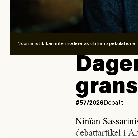
”Journalistik kan inte modereras utifrån spekulationer
Dagen
grans
#57/2026
Debatt
Ninïan Sassarin
debattartikel i A