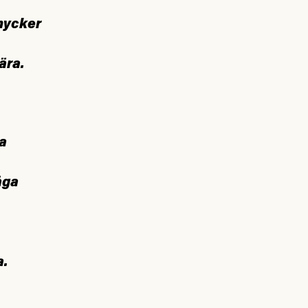
nycker
ära.
ra
åga
a.