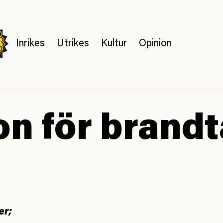
Inrikes
Utrikes
Kultur
Opinion
on för brandt
er;