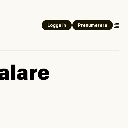
Logga in
Prenumerera
alare