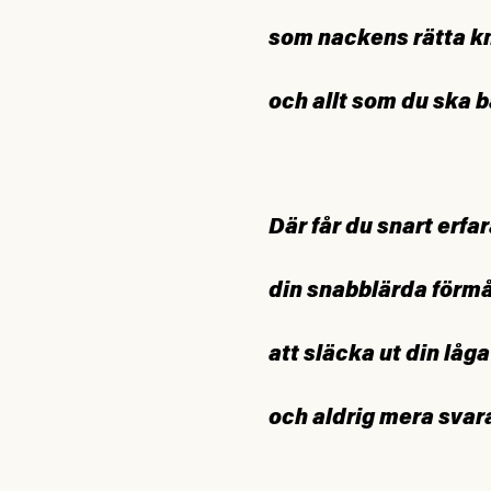
som nackens rätta k
och allt som du ska b
Där får du snart erfa
din snabblärda förm
att släcka ut din låga
och aldrig mera svar